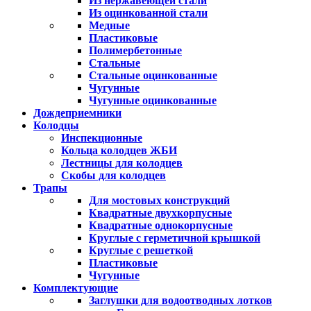
Из нержавеющей стали
Из оцинкованной стали
Медные
Пластиковые
Полимербетонные
Стальные
Стальные оцинкованные
Чугунные
Чугунные оцинкованные
Дождеприемники
Колодцы
Инспекционные
Кольца колодцев ЖБИ
Лестницы для колодцев
Скобы для колодцев
Трапы
Для мостовых конструкций
Квадратные двухкорпусные
Квадратные однокорпусные
Круглые с герметичной крышкой
Круглые с решеткой
Пластиковые
Чугунные
Комплектующие
Заглушки для водоотводных лотков