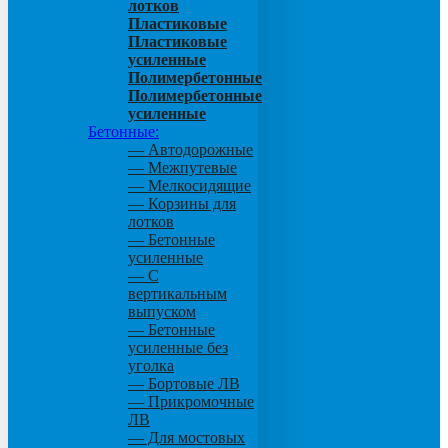
лотков
Пластиковые
Пластиковые
усиленные
Полимербетонные
Полимербетонные
усиленные
Бетонные:
— Автодорожные
— Межпутевые
— Мелкосидящие
— Корзины для
лотков
— Бетонные
усиленные
— С
вертикальным
выпуском
— Бетонные
усиленные без
уголка
— Бортовые ЛВ
— Прикромочные
ЛВ
— Для мостовых