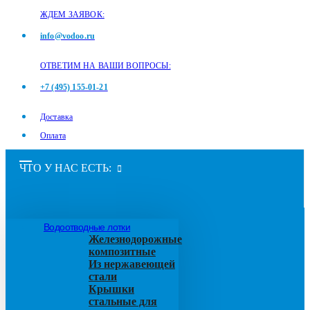
ЖДЕМ ЗАЯВОК:
info@vodoo.ru
ОТВЕТИМ НА ВАШИ ВОПРОСЫ:
+7 (495) 155-01-21
Доставка
Оплата
ЧТО У НАС ЕСТЬ:
Водоотводные лотки
Железнодорожные
композитные
Из нержавеющей
стали
Крышки
стальные для