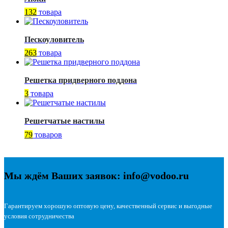
132
товара
Пескоуловитель
263
товара
Решетка придверного поддона
3
товара
Решетчатые настилы
79
товаров
Мы ждём Ваших заявок: info@vodoo.ru
Гарантируем хорошую оптовую цену, качественный сервис и выгодные
условия сотрудничества