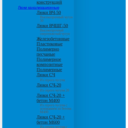
конструкций
Люки канализационные
Люки ВЧ-50
Высокопрочный чугун
50
Люки ВЧШГ-50
Высокопрочный
сверхтяжелый чугун
Железобетонные
Пластиковые
Полимерно
песчаные
Полимерное
композитные
Полимерные
Люки СЧ
Из серого чугуна
Люки СЧ-20
Из серого чугуна 20
Люки СЧ-20 +
бетон М400
Из серого чугуна с
основанием из бетона
М400
Люки СЧ-20 +
бетон М600
Из серого чугуна с