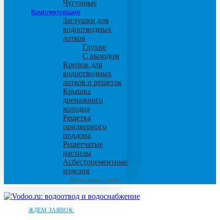
Чугунные
Комплектующие
Заглушки для
водоотводных
лотков
Глухие
С выходом
Крепеж для
водоотводных
лотков и решеток
Крышка
дренажного
колодца
Решетка
придверного
поддона
Решетчатые
настилы
Асбестоцементные
изделия
Листы, плиты, трубы
ЖДЕМ ЗАЯВОК: