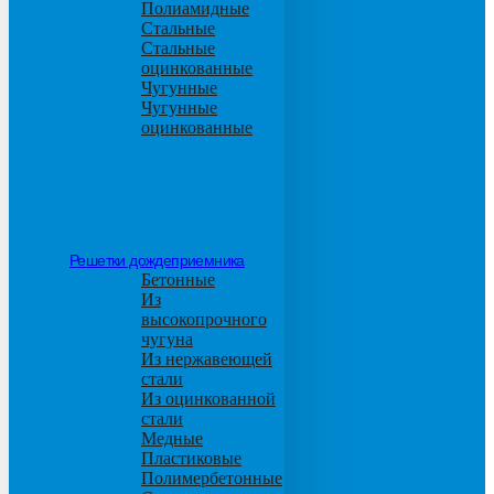
Полиамидные
Стальные
Стальные
оцинкованные
Чугунные
Чугунные
оцинкованные
Решетки дождеприемника
Бетонные
Из
высокопрочного
чугуна
Из нержавеющей
стали
Из оцинкованной
стали
Медные
Пластиковые
Полимербетонные