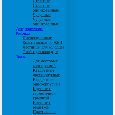
Стальные
Стальные
оцинкованные
Чугунные
Чугунные
оцинкованные
Дождеприемники
Колодцы
Инспекционные
Кольца колодцев ЖБИ
Лестницы для колодцев
Скобы для колодцев
Трапы
Для мостовых
конструкций
Квадратные
двухкорпусные
Квадратные
однокорпусные
Круглые с
герметичной
крышкой
Круглые с
решеткой
Пластиковые