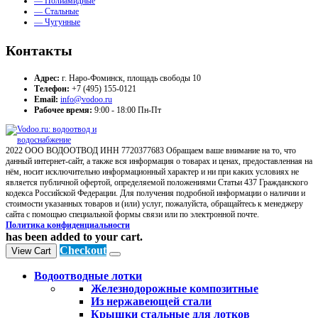
— Полиамидные
— Стальные
— Чугунные
Контакты
Адрес:
г. Наро-Фоминск, площадь свободы 10
Телефон:
+7 (495) 155-0121
Email:
info@vodoo.ru
Рабочее время:
9:00 - 18:00 Пн-Пт
2022 ООО ВОДООТВОД ИНН 7720377683 Обращаем ваше внимание на то, что
данный интернет-сайт, а также вся информация о товарах и ценах, предоставленная на
нём, носит исключительно информационный характер и ни при каких условиях не
является публичной офертой, определяемой положениями Статьи 437 Гражданского
кодекса Российской Федерации. Для получения подробной информации о наличии и
стоимости указанных товаров и (или) услуг, пожалуйста, обращайтесь к менеджеру
сайта с помощью специальной формы связи или по электронной почте.
Политика конфиденциальности
has been added to your cart.
Checkout
View Cart
Водоотводные лотки
Железнодорожные композитные
Из нержавеющей стали
Крышки стальные для лотков