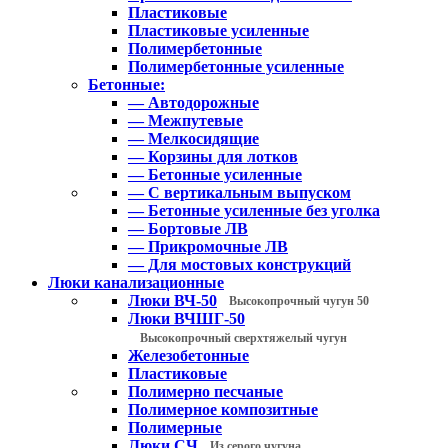
Пластиковые
Пластиковые усиленные
Полимербетонные
Полимербетонные усиленные
Бетонные:
— Автодорожные
— Межпутевые
— Мелкосидящие
— Корзины для лотков
— Бетонные усиленные
— С вертикальным выпуском
— Бетонные усиленные без уголка
— Бортовые ЛВ
— Прикромочные ЛВ
— Для мостовых конструкций
Люки канализационные
Люки ВЧ-50
Высокопрочный чугун 50
Люки ВЧШГ-50
Высокопрочный сверхтяжелый чугун
Железобетонные
Пластиковые
Полимерно песчаные
Полимерное композитные
Полимерные
Люки СЧ
Из серого чугуна