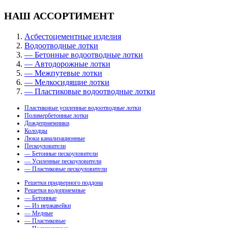
НАШ АССОРТИМЕНТ
Асбестоцементные изделия
Водоотводные лотки
— Бетонные водоотводные лотки
— Автодорожные лотки
— Межпутевые лотки
— Мелкосидящие лотки
— Пластиковые водоотводные лотки
Пластиковые усиленные водоотводные лотки
Полимербетонные лотки
Дождеприемники
Колодцы
Люки канализационные
Пескоуловители
— Бетонные пескоуловители
— Усиленные пескоуловители
— Пластиковые пескоуловители
Решетки придверного поддона
Решетки водоприемные
— Бетонные
— Из нержавейки
— Медные
— Пластиковые