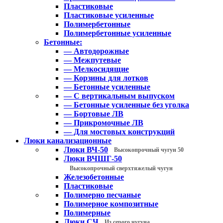
Пластиковые
Пластиковые усиленные
Полимербетонные
Полимербетонные усиленные
Бетонные:
— Автодорожные
— Межпутевые
— Мелкосидящие
— Корзины для лотков
— Бетонные усиленные
— С вертикальным выпуском
— Бетонные усиленные без уголка
— Бортовые ЛВ
— Прикромочные ЛВ
— Для мостовых конструкций
Люки канализационные
Люки ВЧ-50
Высокопрочный чугун 50
Люки ВЧШГ-50
Высокопрочный сверхтяжелый чугун
Железобетонные
Пластиковые
Полимерно песчаные
Полимерное композитные
Полимерные
Люки СЧ
Из серого чугуна