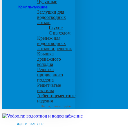
Чугунные
Комплектующие
Заглушки для
водоотводных
лотков
Глухие
С выходом
Крепеж для
водоотводных
лотков и решеток
Крышка
дренажного
колодца
Решетка
придверного
поддона
Решетчатые
настилы
Асбестоцементные
изделия
Листы, плиты, трубы
ЖДЕМ ЗАЯВОК: