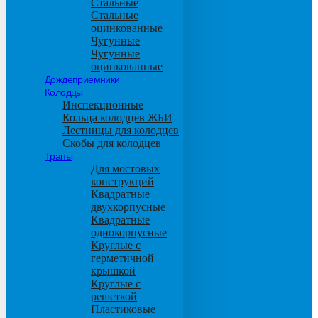
Стальные
Стальные
оцинкованные
Чугунные
Чугунные
оцинкованные
Дождеприемники
Колодцы
Инспекционные
Кольца колодцев ЖБИ
Лестницы для колодцев
Скобы для колодцев
Трапы
Для мостовых
конструкций
Квадратные
двухкорпусные
Квадратные
однокорпусные
Круглые с
герметичной
крышкой
Круглые с
решеткой
Пластиковые