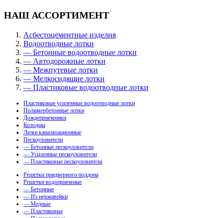
НАШ АССОРТИМЕНТ
Асбестоцементные изделия
Водоотводные лотки
— Бетонные водоотводные лотки
— Автодорожные лотки
— Межпутевые лотки
— Мелкосидящие лотки
— Пластиковые водоотводные лотки
Пластиковые усиленные водоотводные лотки
Полимербетонные лотки
Дождеприемники
Колодцы
Люки канализационные
Пескоуловители
— Бетонные пескоуловители
— Усиленные пескоуловители
— Пластиковые пескоуловители
Решетки придверного поддона
Решетки водоприемные
— Бетонные
— Из нержавейки
— Медные
— Пластиковые