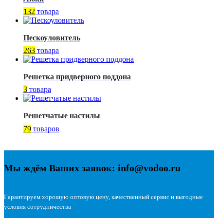
132
товара
Пескоуловитель
263
товара
Решетка придверного поддона
3
товара
Решетчатые настилы
79
товаров
Мы ждём Ваших заявок: info@vodoo.ru
Гарантируем хорошую оптовую цену, качественный сервис и выгодные
условия сотрудничества