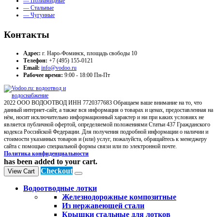
— Полиамидные
— Стальные
— Чугунные
Контакты
Адрес:
г. Наро-Фоминск, площадь свободы 10
Телефон:
+7 (495) 155-0121
Email:
info@vodoo.ru
Рабочее время:
9:00 - 18:00 Пн-Пт
2022 ООО ВОДООТВОД ИНН 7720377683 Обращаем ваше внимание на то, что
данный интернет-сайт, а также вся информация о товарах и ценах, предоставленная на
нём, носит исключительно информационный характер и ни при каких условиях не
является публичной офертой, определяемой положениями Статьи 437 Гражданского
кодекса Российской Федерации. Для получения подробной информации о наличии и
стоимости указанных товаров и (или) услуг, пожалуйста, обращайтесь к менеджеру
сайта с помощью специальной формы связи или по электронной почте.
Политика конфиденциальности
has been added to your cart.
Checkout
View Cart
Водоотводные лотки
Железнодорожные композитные
Из нержавеющей стали
Крышки стальные для лотков