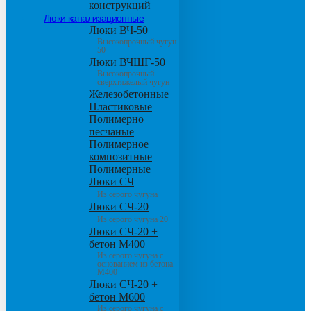
конструкций
Люки канализационные
Люки ВЧ-50
Высокопрочный чугун
50
Люки ВЧШГ-50
Высокопрочный
сверхтяжелый чугун
Железобетонные
Пластиковые
Полимерно
песчаные
Полимерное
композитные
Полимерные
Люки СЧ
Из серого чугуна
Люки СЧ-20
Из серого чугуна 20
Люки СЧ-20 +
бетон М400
Из серого чугуна с
основанием из бетона
М400
Люки СЧ-20 +
бетон М600
Из серого чугуна с