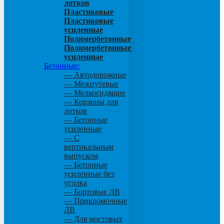
лотков
Пластиковые
Пластиковые
усиленные
Полимербетонные
Полимербетонные
усиленные
Бетонные:
— Автодорожные
— Межпутевые
— Мелкосидящие
— Корзины для
лотков
— Бетонные
усиленные
— С
вертикальным
выпуском
— Бетонные
усиленные без
уголка
— Бортовые ЛВ
— Прикромочные
ЛВ
— Для мостовых