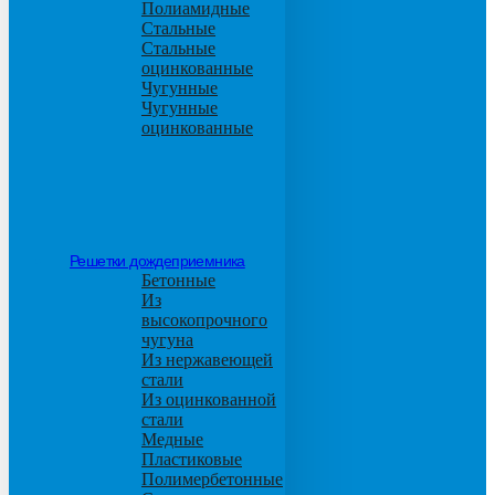
Полиамидные
Стальные
Стальные
оцинкованные
Чугунные
Чугунные
оцинкованные
Решетки дождеприемника
Бетонные
Из
высокопрочного
чугуна
Из нержавеющей
стали
Из оцинкованной
стали
Медные
Пластиковые
Полимербетонные