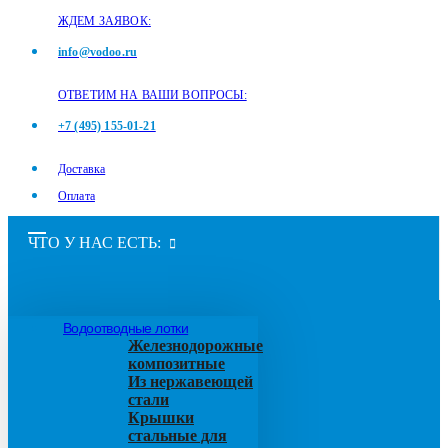
ЖДЕМ ЗАЯВОК:
info@vodoo.ru
ОТВЕТИМ НА ВАШИ ВОПРОСЫ:
+7 (495) 155-01-21
Доставка
Оплата
ЧТО У НАС ЕСТЬ:
Водоотводные лотки
Железнодорожные
композитные
Из нержавеющей
стали
Крышки
стальные для