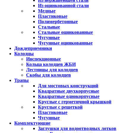
Из нержавеющей стали
Из оцинкованной стали
Медные
Пластиковые
Полимербетонные
Стальные
Стальные оцинкованные
Чугунные
Чугунные оцинкованные
Дождеприемники
Колодцы
Инспекционные
Кольца колодцев ЖБИ
Лестницы для колодцев
Скобы для колодцев
Трапы
Для мостовых конструкций
Квадратные двухкорпусные
Квадратные однокорпусные
Круглые с герметичной крышкой
Круглые с решеткой
Пластиковые
Чугунные
Комплектующие
Заглушки для водоотводных лотков