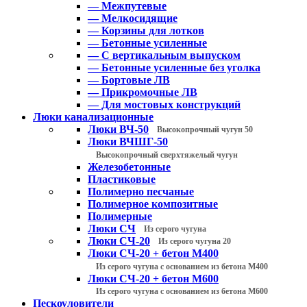
— Межпутевые
— Мелкосидящие
— Корзины для лотков
— Бетонные усиленные
— С вертикальным выпуском
— Бетонные усиленные без уголка
— Бортовые ЛВ
— Прикромочные ЛВ
— Для мостовых конструкций
Люки канализационные
Люки ВЧ-50
Высокопрочный чугун 50
Люки ВЧШГ-50
Высокопрочный сверхтяжелый чугун
Железобетонные
Пластиковые
Полимерно песчаные
Полимерное композитные
Полимерные
Люки СЧ
Из серого чугуна
Люки СЧ-20
Из серого чугуна 20
Люки СЧ-20 + бетон М400
Из серого чугуна с основанием из бетона М400
Люки СЧ-20 + бетон М600
Из серого чугуна с основанием из бетона М600
Пескоуловители