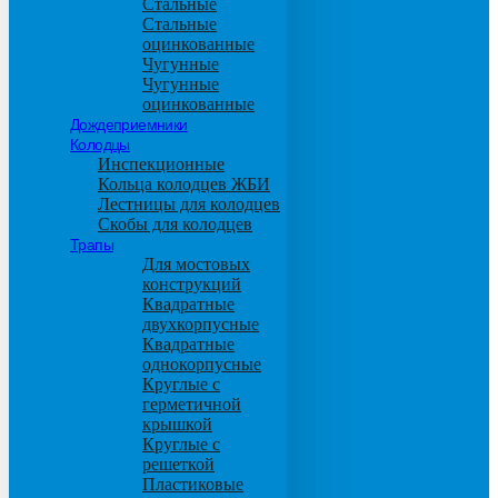
Стальные
Стальные
оцинкованные
Чугунные
Чугунные
оцинкованные
Дождеприемники
Колодцы
Инспекционные
Кольца колодцев ЖБИ
Лестницы для колодцев
Скобы для колодцев
Трапы
Для мостовых
конструкций
Квадратные
двухкорпусные
Квадратные
однокорпусные
Круглые с
герметичной
крышкой
Круглые с
решеткой
Пластиковые