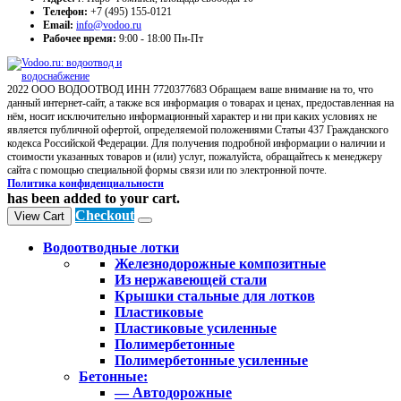
Телефон:
+7 (495) 155-0121
Email:
info@vodoo.ru
Рабочее время:
9:00 - 18:00 Пн-Пт
2022 ООО ВОДООТВОД ИНН 7720377683 Обращаем ваше внимание на то, что
данный интернет-сайт, а также вся информация о товарах и ценах, предоставленная на
нём, носит исключительно информационный характер и ни при каких условиях не
является публичной офертой, определяемой положениями Статьи 437 Гражданского
кодекса Российской Федерации. Для получения подробной информации о наличии и
стоимости указанных товаров и (или) услуг, пожалуйста, обращайтесь к менеджеру
сайта с помощью специальной формы связи или по электронной почте.
Политика конфиденциальности
has been added to your cart.
Checkout
View Cart
Водоотводные лотки
Железнодорожные композитные
Из нержавеющей стали
Крышки стальные для лотков
Пластиковые
Пластиковые усиленные
Полимербетонные
Полимербетонные усиленные
Бетонные:
— Автодорожные