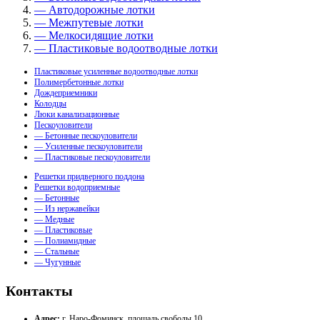
— Автодорожные лотки
— Межпутевые лотки
— Мелкосидящие лотки
— Пластиковые водоотводные лотки
Пластиковые усиленные водоотводные лотки
Полимербетонные лотки
Дождеприемники
Колодцы
Люки канализационные
Пескоуловители
— Бетонные пескоуловители
— Усиленные пескоуловители
— Пластиковые пескоуловители
Решетки придверного поддона
Решетки водоприемные
— Бетонные
— Из нержавейки
— Медные
— Пластиковые
— Полиамидные
— Стальные
— Чугунные
Контакты
Адрес:
г. Наро-Фоминск, площадь свободы 10