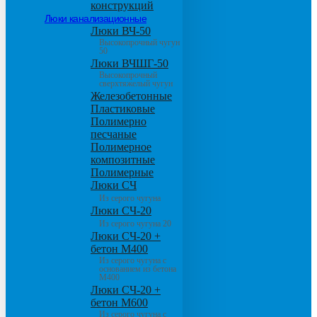
конструкций
Люки канализационные
Люки ВЧ-50
Высокопрочный чугун
50
Люки ВЧШГ-50
Высокопрочный
сверхтяжелый чугун
Железобетонные
Пластиковые
Полимерно
песчаные
Полимерное
композитные
Полимерные
Люки СЧ
Из серого чугуна
Люки СЧ-20
Из серого чугуна 20
Люки СЧ-20 +
бетон М400
Из серого чугуна с
основанием из бетона
М400
Люки СЧ-20 +
бетон М600
Из серого чугуна с