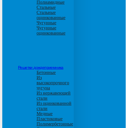
Полиамидные
Стальные
Стальные
оцинкованные
Чугунные
Чугунные
оцинкованные
Решетки дождеприемника
Бетонные
Из
высокопрочного
чугуна
Из нержавеющей
стали
Из оцинкованной
стали
Медные
Пластиковые
Полимербетонные