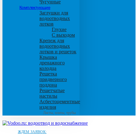
Чугунные
Комплектующие
Заглушки для
водоотводных
лотков
Глухие
С выходом
Крепеж для
водоотводных
лотков и решеток
Крышка
дренажного
колодца
Решетка
придверного
поддона
Решетчатые
настилы
Асбестоцементные
изделия
Листы, плиты, трубы
ЖДЕМ ЗАЯВОК: