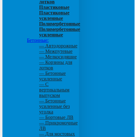
лотков
Пластиковые
Пластиковые
усиленные
Полимербетонные
Полимербетонные
усиленные
Бетонные:
— Автодорожные
— Межпутевые
— Мелкосидящие
— Корзины для
лотков
— Бетонные
усиленные
— С
вертикальным
выпуском
— Бетонные
усиленные без
уголка
— Бортовые ЛВ
— Прикромочные
ЛВ
— Для мостовых