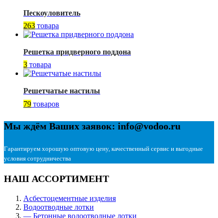
Пескоуловитель
263
товара
Решетка придверного поддона
3
товара
Решетчатые настилы
79
товаров
Мы ждём Ваших заявок: info@vodoo.ru
Гарантируем хорошую оптовую цену, качественный сервис и выгодные
условия сотрудничества
НАШ АССОРТИМЕНТ
Асбестоцементные изделия
Водоотводные лотки
— Бетонные водоотводные лотки