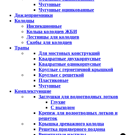
Чугунные
Чугунные оцинкованные
Дождеприемники
Колодцы
Инспекционные
Кольца колодцев ЖБИ
Лестницы для колодцев
Скобы для колодцев
Трапы
Для мостовых конструкций
Квадратные двухкорпусные
Квадратные однокорпусные
Круглые с герметичной крышкой
Круглые с решеткой
Пластиковые
Чугунные
Комплектующие
Заглушки для водоотводных лотков
Глухие
С выходом
Крепеж для водоотводных лотков и
решеток
Крышка дренажного колодца
Решетка придверного поддона
Решетчатые настилы