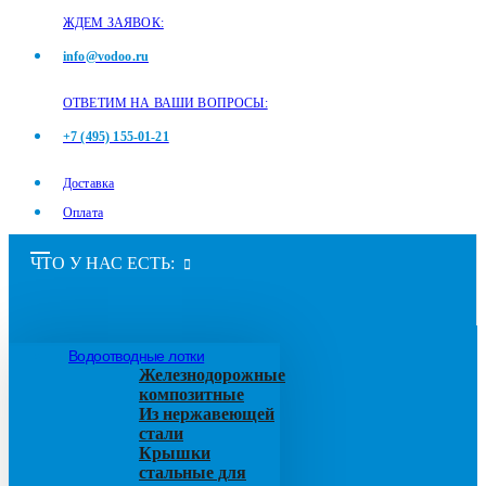
ЖДЕМ ЗАЯВОК:
info@vodoo.ru
ОТВЕТИМ НА ВАШИ ВОПРОСЫ:
+7 (495) 155-01-21
Доставка
Оплата
ЧТО У НАС ЕСТЬ:
Водоотводные лотки
Железнодорожные
композитные
Из нержавеющей
стали
Крышки
стальные для