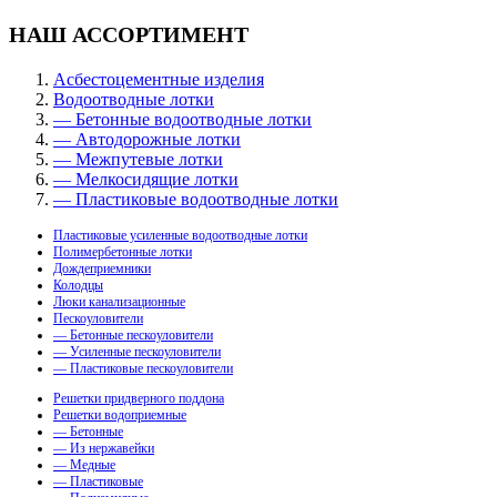
НАШ АССОРТИМЕНТ
Асбестоцементные изделия
Водоотводные лотки
— Бетонные водоотводные лотки
— Автодорожные лотки
— Межпутевые лотки
— Мелкосидящие лотки
— Пластиковые водоотводные лотки
Пластиковые усиленные водоотводные лотки
Полимербетонные лотки
Дождеприемники
Колодцы
Люки канализационные
Пескоуловители
— Бетонные пескоуловители
— Усиленные пескоуловители
— Пластиковые пескоуловители
Решетки придверного поддона
Решетки водоприемные
— Бетонные
— Из нержавейки
— Медные
— Пластиковые