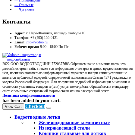
— Полиамидные
— Стальные
— Чугунные
Контакты
Адрес:
г. Наро-Фоминск, площадь свободы 10
Телефон:
+7 (495) 155-0121
Email:
info@vodoo.ru
Рабочее время:
9:00 - 18:00 Пн-Пт
2022 ООО ВОДООТВОД ИНН 7720377683 Обращаем ваше внимание на то, что
данный интернет-сайт, а также вся информация о товарах и ценах, предоставленная на
нём, носит исключительно информационный характер и ни при каких условиях не
является публичной офертой, определяемой положениями Статьи 437 Гражданского
кодекса Российской Федерации. Для получения подробной информации о наличии и
стоимости указанных товаров и (или) услуг, пожалуйста, обращайтесь к менеджеру
сайта с помощью специальной формы связи или по электронной почте.
Политика конфиденциальности
has been added to your cart.
Checkout
View Cart
Водоотводные лотки
Железнодорожные композитные
Из нержавеющей стали
Крышки стальные для лотков