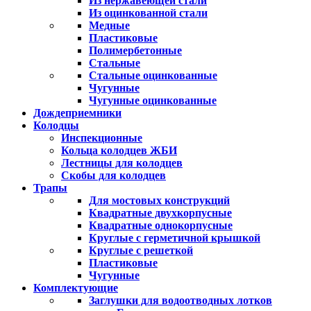
Из нержавеющей стали
Из оцинкованной стали
Медные
Пластиковые
Полимербетонные
Стальные
Стальные оцинкованные
Чугунные
Чугунные оцинкованные
Дождеприемники
Колодцы
Инспекционные
Кольца колодцев ЖБИ
Лестницы для колодцев
Скобы для колодцев
Трапы
Для мостовых конструкций
Квадратные двухкорпусные
Квадратные однокорпусные
Круглые с герметичной крышкой
Круглые с решеткой
Пластиковые
Чугунные
Комплектующие
Заглушки для водоотводных лотков