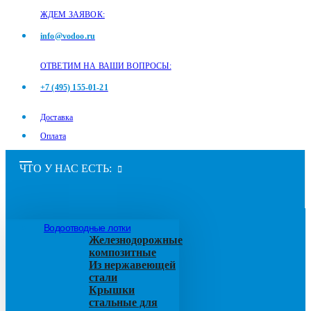
ЖДЕМ ЗАЯВОК:
info@vodoo.ru
ОТВЕТИМ НА ВАШИ ВОПРОСЫ:
+7 (495) 155-01-21
Доставка
Оплата
ЧТО У НАС ЕСТЬ:
Водоотводные лотки
Железнодорожные
композитные
Из нержавеющей
стали
Крышки
стальные для