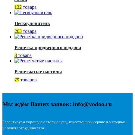
132
товара
Пескоуловитель
263
товара
Решетка придверного поддона
3
товара
Решетчатые настилы
79
товаров
Мы ждём Ваших заявок: info@vodoo.ru
Гарантируем хорошую оптовую цену, качественный сервис и выгодные
условия сотрудничества