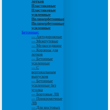
лотков
Пластиковые
Пластиковые
усиленные
Полимербетонные
Полимербетонные
усиленные
Бетонные:
— Автодорожные
— Межпутевые
— Мелкосидящие
— Корзины для
лотков
— Бетонные
усиленные
— С
вертикальным
выпуском
— Бетонные
усиленные без
уголка
— Бортовые ЛВ
— Прикромочные
ЛВ
— Для мостовых