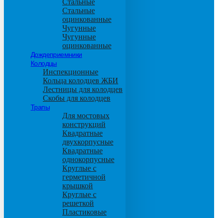
Стальные
Стальные
оцинкованные
Чугунные
Чугунные
оцинкованные
Дождеприемники
Колодцы
Инспекционные
Кольца колодцев ЖБИ
Лестницы для колодцев
Скобы для колодцев
Трапы
Для мостовых
конструкций
Квадратные
двухкорпусные
Квадратные
однокорпусные
Круглые с
герметичной
крышкой
Круглые с
решеткой
Пластиковые