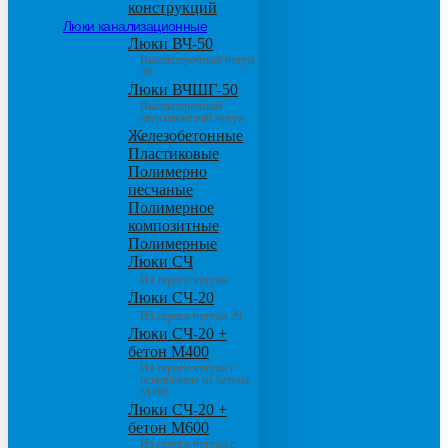
конструкций
Люки канализационные
Люки ВЧ-50
Высокопрочный чугун
50
Люки ВЧШГ-50
Высокопрочный
сверхтяжелый чугун
Железобетонные
Пластиковые
Полимерно
песчаные
Полимерное
композитные
Полимерные
Люки СЧ
Из серого чугуна
Люки СЧ-20
Из серого чугуна 20
Люки СЧ-20 +
бетон М400
Из серого чугуна с
основанием из бетона
М400
Люки СЧ-20 +
бетон М600
Из серого чугуна с