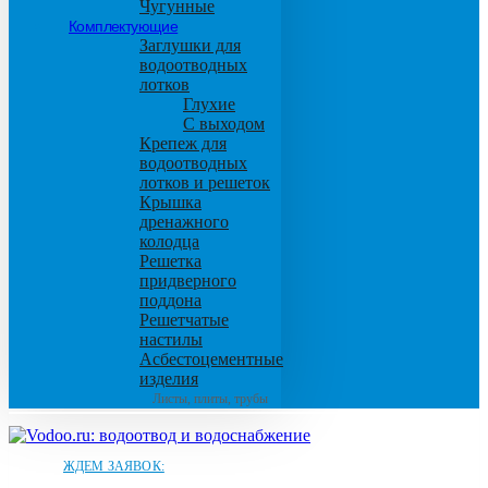
Чугунные
Комплектующие
Заглушки для
водоотводных
лотков
Глухие
С выходом
Крепеж для
водоотводных
лотков и решеток
Крышка
дренажного
колодца
Решетка
придверного
поддона
Решетчатые
настилы
Асбестоцементные
изделия
Листы, плиты, трубы
ЖДЕМ ЗАЯВОК: