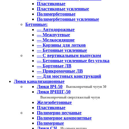
Пластиковые
Пластиковые усиленные
Полимербетонные
Полимербетонные усиленные
Бетонные:
— Автодорожные
— Межпутевые
— Мелкосидящие
— Корзины для лотков
— Бетонные усиленные
— С вертикальным выпуском
— Бетонные усиленные без уголка
— Бортовые ЛВ
— Прикромочные ЛВ
— Для мостовых конструкций
Люки канализационные
Люки ВЧ-50
Высокопрочный чугун 50
Люки ВЧШГ-50
Высокопрочный сверхтяжелый чугун
Железобетонные
Пластиковые
Полимерно песчаные
Полимерное композитные
Полимерные
Люки СЧ
Из серого чугуна