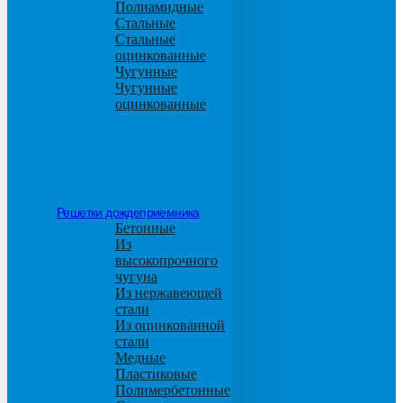
Полиамидные
Стальные
Стальные
оцинкованные
Чугунные
Чугунные
оцинкованные
Решетки дождеприемника
Бетонные
Из
высокопрочного
чугуна
Из нержавеющей
стали
Из оцинкованной
стали
Медные
Пластиковые
Полимербетонные