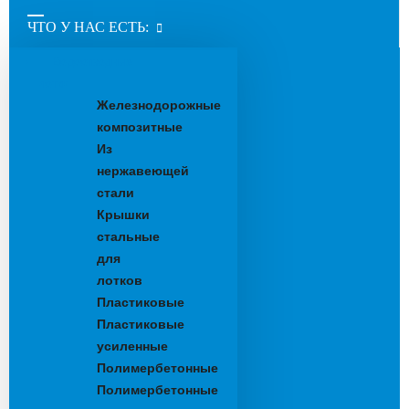
ЧТО У НАС ЕСТЬ:
Водоотводные
лотки
Железнодорожные
композитные
Из
нержавеющей
стали
Крышки
стальные
для
лотков
Пластиковые
Пластиковые
усиленные
Полимербетонные
Полимербетонные