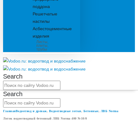
поддона
Решетчатые
настилы
Асбестоцементные
изделия
Листы,
плиты,
трубы
Search
Search
Главная
Водоотвод и дренаж
,
Водоотводные лотки
,
Бетонные
,
ЛВБ Norma
Лоток водоотводный бетонный ЛВБ Norma 400 №10/0
ЛОТОК ВОДООТВОДНЫЙ