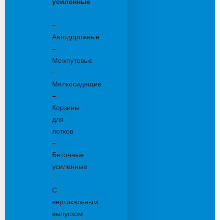
усиленные
Бетонные:
–
Автодорожные
–
Межпутевые
–
Мелкосидящие
–
Корзины
для
лотков
–
Бетонные
усиленные
–
С
вертикальным
выпуском