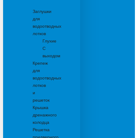
Комплектующие
Заглушки
для
водоотводных
лотков
Глухие
С
выходом
Крепеж
для
водоотводных
лотков
и
решеток
Крышка
дренажного
колодца
Решетка
придверного