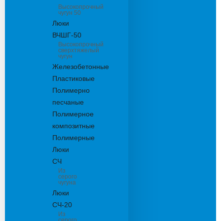
Высокопрочный
чугун 50
Люки
ВЧШГ-50
Высокопрочный
сверхтяжелый
чугун
Железобетонные
Пластиковые
Полимерно
песчаные
Полимерное
композитные
Полимерные
Люки
СЧ
Из
серого
чугуна
Люки
СЧ-20
Из
серого