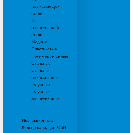
нержавеющей
стали
Из
оцинкованной
стали
Медные
Пластиковые
Полимербетонные
Стальные
Стальные
оцинкованные
Чугунные
Чугунные
оцинкованные
Дождеприемники
Колодцы
Инспекционные
Кольца колодцев ЖБИ