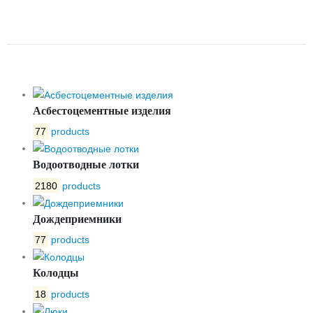
БЕТОННЫЙ ЛВБ NORMA 400
№10/0
Асбестоцементные изделия
77
products
Водоотводные лотки
2180
products
Дождеприемники
77
products
Колодцы
18
products