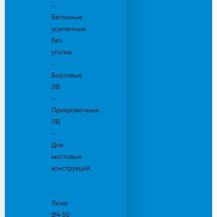
–
Бетонные
усиленные
без
уголка
–
Бортовые
ЛВ
–
Прикромочные
ЛВ
–
Для
мостовых
конструкций
Люки
канализационные
Люки
ВЧ-50