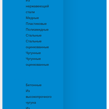
Из
нержавеющей
стали
Медные
Пластиковые
Полиамидные
Стальные
Стальные
оцинкованные
Чугунные
Чугунные
оцинкованные
Решетки
дождеприемника
Бетонные
Из
высокопрочного
чугуна
Из