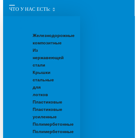
ЧТО У НАС ЕСТЬ:
Водоотводные
лотки
Железнодорожные
композитные
Из
нержавеющей
стали
Крышки
стальные
для
лотков
Пластиковые
Пластиковые
усиленные
Полимербетонные
Полимербетонные