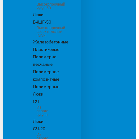
Высокопрочный
чугун 50
Люки
ВЧШГ-50
Высокопрочный
сверхтяжелый
чугун
Железобетонные
Пластиковые
Полимерно
песчаные
Полимерное
композитные
Полимерные
Люки
СЧ
Из
серого
чугуна
Люки
СЧ-20
Из
серого