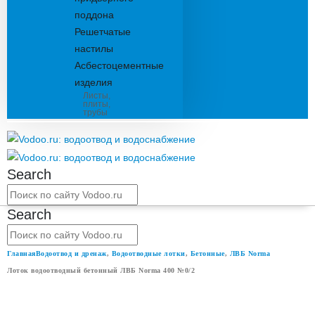
поддона
Решетчатые
настилы
Асбестоцементные
изделия
Листы,
плиты,
трубы
Search
Search
Главная
Водоотвод и дренаж
,
Водоотводные лотки
,
Бетонные
,
ЛВБ Norma
Лоток водоотводный бетонный ЛВБ Norma 400 №0/2
ЛОТОК ВОДООТВОДНЫЙ