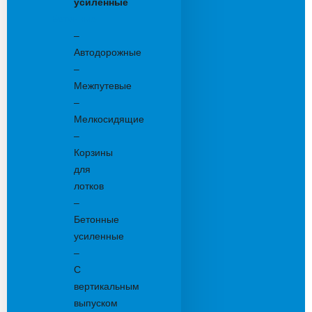
усиленные
Бетонные:
–
Автодорожные
–
Межпутевые
–
Мелкосидящие
–
Корзины
для
лотков
–
Бетонные
усиленные
–
С
вертикальным
выпуском