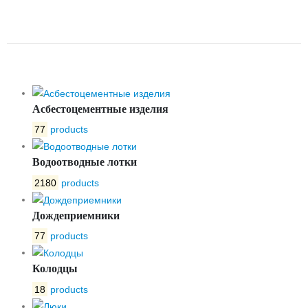
БЕТОННЫЙ ЛВБ NORMA 400
№0/2
Асбестоцементные изделия
77
products
Водоотводные лотки
2180
products
Дождеприемники
77
products
Колодцы
18
products