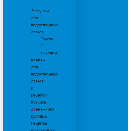
Комплектующие
Заглушки
для
водоотводных
лотков
Глухие
С
выходом
Крепеж
для
водоотводных
лотков
и
решеток
Крышка
дренажного
колодца
Решетка
придверного