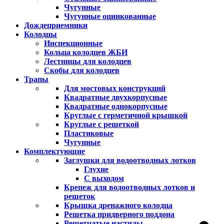
Чугунные
Чугунные оцинкованные
Дождеприемники
Колодцы
Инспекционные
Кольца колодцев ЖБИ
Лестницы для колодцев
Скобы для колодцев
Трапы
Для мостовых конструкций
Квадратные двухкорпусные
Квадратные однокорпусные
Круглые с герметичной крышкой
Круглые с решеткой
Пластиковые
Чугунные
Комплектующие
Заглушки для водоотводных лотков
Глухие
С выходом
Крепеж для водоотводных лотков и
решеток
Крышка дренажного колодца
Решетка придверного поддона
Решетчатые настилы