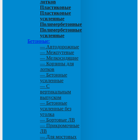
лотков
Пластиковые
Пластиковые
усиленные
Полимербетонные
Полимербетонные
усиленные
Бетонные:
— Автодорожные
— Межпутевые
— Мелкосидящие
— Корзины для
лотков
— Бетонные
усиленные
— С
вертикальным
выпуском
— Бетонные
усиленные без
уголка
— Бортовые ЛВ
— Прикромочные
ЛВ
— Для мостовых