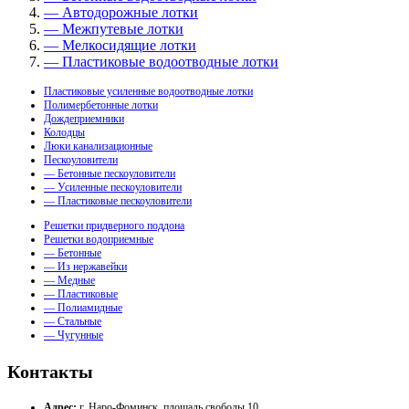
— Автодорожные лотки
— Межпутевые лотки
— Мелкосидящие лотки
— Пластиковые водоотводные лотки
Пластиковые усиленные водоотводные лотки
Полимербетонные лотки
Дождеприемники
Колодцы
Люки канализационные
Пескоуловители
— Бетонные пескоуловители
— Усиленные пескоуловители
— Пластиковые пескоуловители
Решетки придверного поддона
Решетки водоприемные
— Бетонные
— Из нержавейки
— Медные
— Пластиковые
— Полиамидные
— Стальные
— Чугунные
Контакты
Адрес:
г. Наро-Фоминск, площадь свободы 10