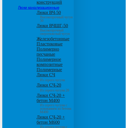
конструкций
Люки канализационные
Люки ВЧ-50
Высокопрочный чугун
50
Люки ВЧШГ-50
Высокопрочный
сверхтяжелый чугун
Железобетонные
Пластиковые
Полимерно
песчаные
Полимерное
композитные
Полимерные
Люки СЧ
Из серого чугуна
Люки СЧ-20
Из серого чугуна 20
Люки СЧ-20 +
бетон М400
Из серого чугуна с
основанием из бетона
М400
Люки СЧ-20 +
бетон М600
Из серого чугуна с