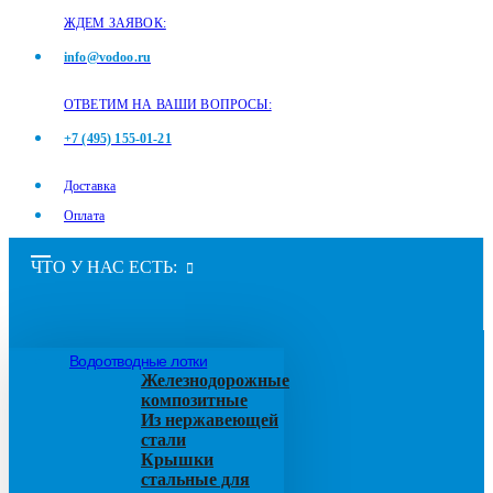
ЖДЕМ ЗАЯВОК:
info@vodoo.ru
ОТВЕТИМ НА ВАШИ ВОПРОСЫ:
+7 (495) 155-01-21
Доставка
Оплата
ЧТО У НАС ЕСТЬ:
Водоотводные лотки
Железнодорожные
композитные
Из нержавеющей
стали
Крышки
стальные для