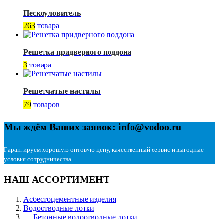
Пескоуловитель
263
товара
Решетка придверного поддона
3
товара
Решетчатые настилы
79
товаров
Мы ждём Ваших заявок: info@vodoo.ru
Гарантируем хорошую оптовую цену, качественный сервис и выгодные
условия сотрудничества
НАШ АССОРТИМЕНТ
Асбестоцементные изделия
Водоотводные лотки
— Бетонные водоотводные лотки