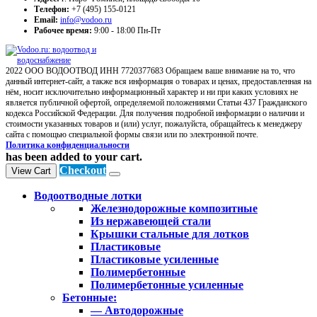
Телефон:
+7 (495) 155-0121
Email:
info@vodoo.ru
Рабочее время:
9:00 - 18:00 Пн-Пт
2022 ООО ВОДООТВОД ИНН 7720377683 Обращаем ваше внимание на то, что
данный интернет-сайт, а также вся информация о товарах и ценах, предоставленная на
нём, носит исключительно информационный характер и ни при каких условиях не
является публичной офертой, определяемой положениями Статьи 437 Гражданского
кодекса Российской Федерации. Для получения подробной информации о наличии и
стоимости указанных товаров и (или) услуг, пожалуйста, обращайтесь к менеджеру
сайта с помощью специальной формы связи или по электронной почте.
Политика конфиденциальности
has been added to your cart.
Checkout
View Cart
Водоотводные лотки
Железнодорожные композитные
Из нержавеющей стали
Крышки стальные для лотков
Пластиковые
Пластиковые усиленные
Полимербетонные
Полимербетонные усиленные
Бетонные:
— Автодорожные