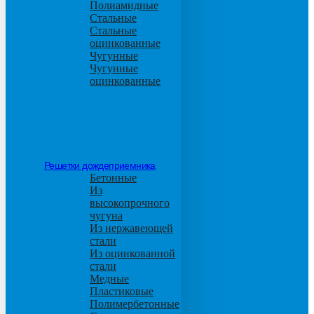
Полиамидные
Стальные
Стальные
оцинкованные
Чугунные
Чугунные
оцинкованные
Решетки дождеприемника
Бетонные
Из
высокопрочного
чугуна
Из нержавеющей
стали
Из оцинкованной
стали
Медные
Пластиковые
Полимербетонные