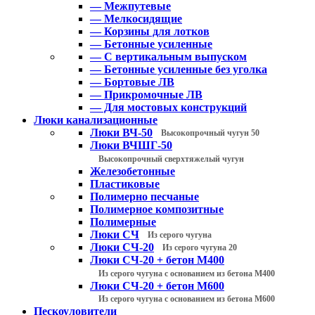
— Межпутевые
— Мелкосидящие
— Корзины для лотков
— Бетонные усиленные
— С вертикальным выпуском
— Бетонные усиленные без уголка
— Бортовые ЛВ
— Прикромочные ЛВ
— Для мостовых конструкций
Люки канализационные
Люки ВЧ-50
Высокопрочный чугун 50
Люки ВЧШГ-50
Высокопрочный сверхтяжелый чугун
Железобетонные
Пластиковые
Полимерно песчаные
Полимерное композитные
Полимерные
Люки СЧ
Из серого чугуна
Люки СЧ-20
Из серого чугуна 20
Люки СЧ-20 + бетон М400
Из серого чугуна с основанием из бетона М400
Люки СЧ-20 + бетон М600
Из серого чугуна с основанием из бетона М600
Пескоуловители