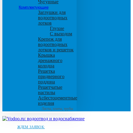
Чугунные
Комплектующие
Заглушки для
водоотводных
лотков
Глухие
С выходом
Крепеж для
водоотводных
лотков и решеток
Крышка
дренажного
колодца
Решетка
придверного
поддона
Решетчатые
настилы
Асбестоцементные
изделия
Листы, плиты, трубы
ЖДЕМ ЗАЯВОК: