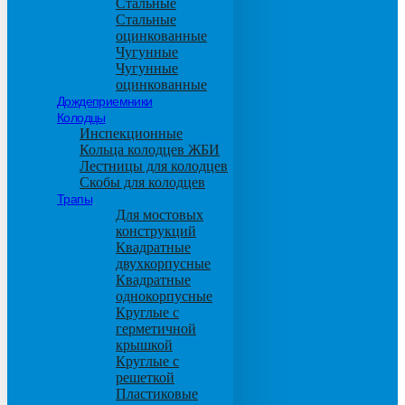
Стальные
Стальные
оцинкованные
Чугунные
Чугунные
оцинкованные
Дождеприемники
Колодцы
Инспекционные
Кольца колодцев ЖБИ
Лестницы для колодцев
Скобы для колодцев
Трапы
Для мостовых
конструкций
Квадратные
двухкорпусные
Квадратные
однокорпусные
Круглые с
герметичной
крышкой
Круглые с
решеткой
Пластиковые