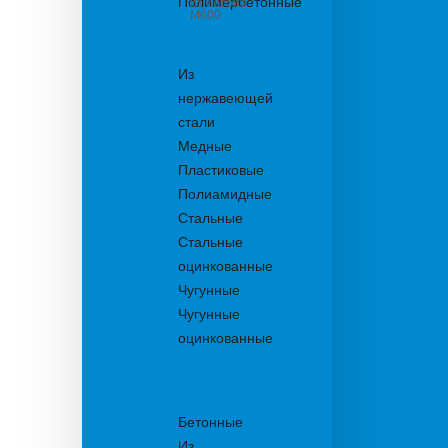
Полимербетонные
из бетона
М600
Решетки
водоприемные
Из
нержавеющей
стали
Медные
Пластиковые
Полиамидные
Стальные
Стальные
оцинкованные
Чугунные
Чугунные
оцинкованные
Решетки
дождеприемника
Бетонные
Из