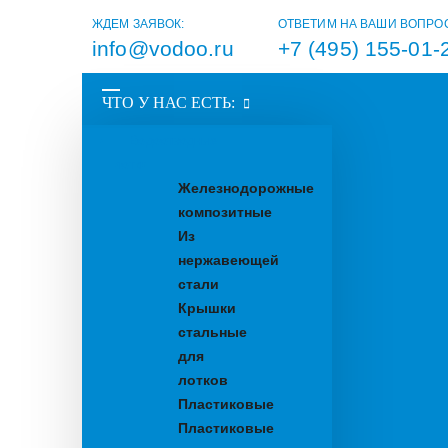
ЖДЕМ ЗАЯВОК:
ОТВЕТИМ НА ВАШИ ВОПРО
info@vodoo.ru
+7 (495) 155-01-
ЧТО У НАС ЕСТЬ:
Водоотводные
лотки
Железнодорожные
композитные
Из
нержавеющей
стали
Крышки
стальные
для
лотков
Пластиковые
Пластиковые