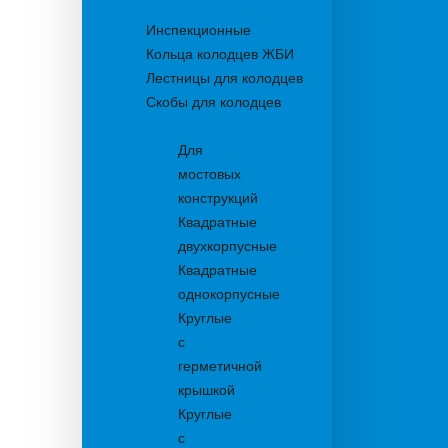
Колодцы
Инспекционные
Кольца колодцев ЖБИ
Лестницы для колодцев
Скобы для колодцев
Трапы
Для
мостовых
конструкций
Квадратные
двухкорпусные
Квадратные
однокорпусные
Круглые
с
герметичной
крышкой
Круглые
с