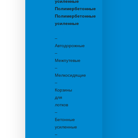
усиленные
Полимербетонные
Полимербетонные
усиленные
Бетонные:
–
Автодорожные
–
Межпутевые
–
Мелкосидящие
–
Корзины
для
лотков
–
Бетонные
усиленные
–