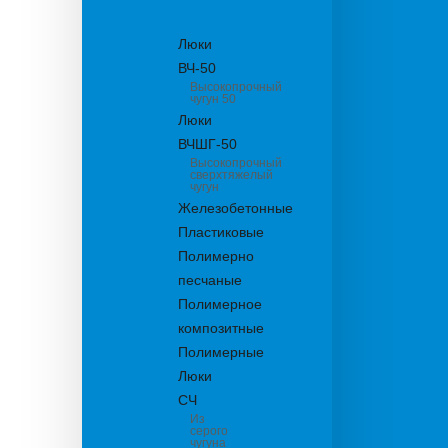
канализационные
Люки
ВЧ-50
Высокопрочный
чугун 50
Люки
ВЧШГ-50
Высокопрочный
сверхтяжелый
чугун
Железобетонные
Пластиковые
Полимерно
песчаные
Полимерное
композитные
Полимерные
Люки
СЧ
Из
серого
чугуна