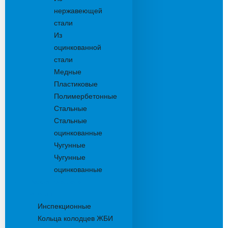
нержавеющей
стали
Из
оцинкованной
стали
Медные
Пластиковые
Полимербетонные
Стальные
Стальные
оцинкованные
Чугунные
Чугунные
оцинкованные
Дождеприемники
Колодцы
Инспекционные
Кольца колодцев ЖБИ