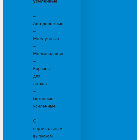
усиленные
Бетонные:
–
Автодорожные
–
Межпутевые
–
Мелкосидящие
–
Корзины
для
лотков
–
Бетонные
усиленные
–
С
вертикальным
выпуском