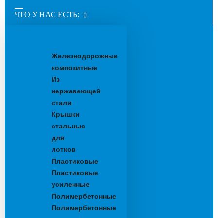
ЧТО У НАС ЕСТЬ:
Водоотводные
лотки
Железнодорожные
композитные
Из
нержавеющей
стали
Крышки
стальные
для
лотков
Пластиковые
Пластиковые
усиленные
Полимербетонные
Полимербетонные