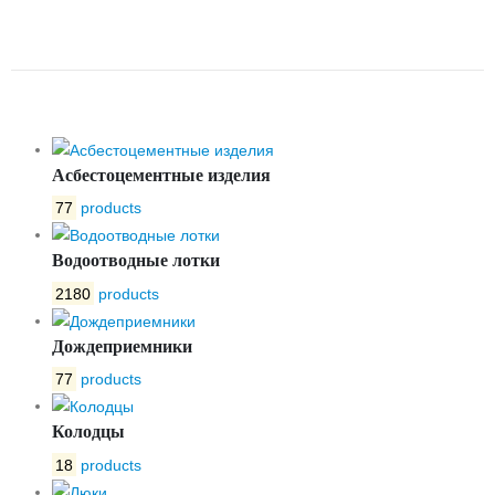
БЕТОННЫЙ ЛВБ NORMA 300
№0/2
Асбестоцементные изделия
77
products
Водоотводные лотки
2180
products
Дождеприемники
77
products
Колодцы
18
products