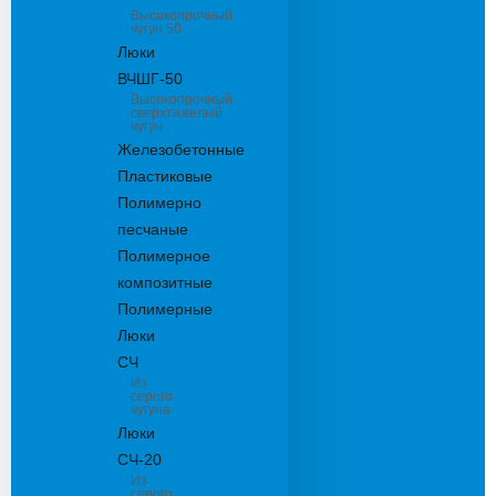
Высокопрочный
чугун 50
Люки
ВЧШГ-50
Высокопрочный
сверхтяжелый
чугун
Железобетонные
Пластиковые
Полимерно
песчаные
Полимерное
композитные
Полимерные
Люки
СЧ
Из
серого
чугуна
Люки
СЧ-20
Из
серого