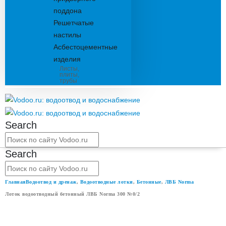
поддона
Решетчатые
настилы
Асбестоцементные
изделия
Листы,
плиты,
трубы
Search
Search
Главная
Водоотвод и дренаж
,
Водоотводные лотки
,
Бетонные
,
ЛВБ Norma
Лоток водоотводный бетонный ЛВБ Norma 300 №0/2
ЛОТОК ВОДООТВОДНЫЙ