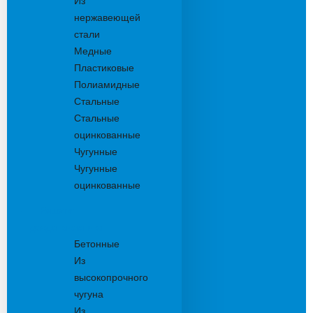
Из
нержавеющей
стали
Медные
Пластиковые
Полиамидные
Стальные
Стальные
оцинкованные
Чугунные
Чугунные
оцинкованные
Решетки
дождеприемника
Бетонные
Из
высокопрочного
чугуна
Из