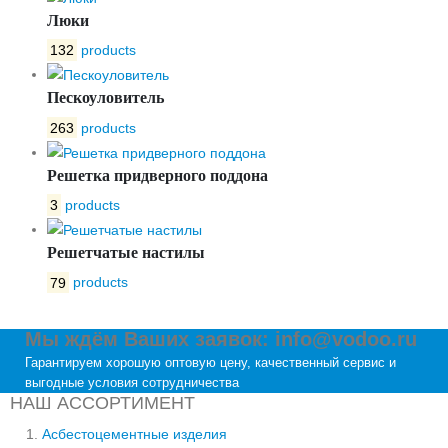
Люки
132
products
Пескоуловитель
263
products
Решетка придверного поддона
3
products
Решетчатые настилы
79
products
Мы ждём Ваших заявок: info@vodoo.ru
Гарантируем хорошую оптовую цену, качественный сервис и
выгодные условия сотрудничества
НАШ АССОРТИМЕНТ
Асбестоцементные изделия