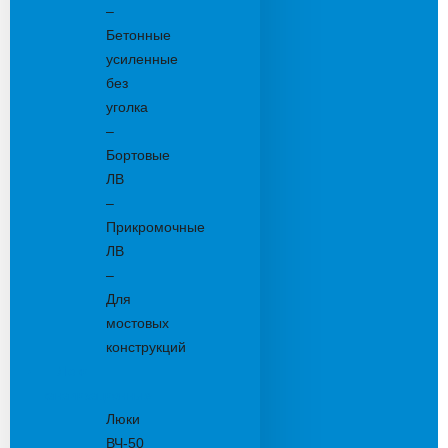
–
Бетонные
усиленные
без
уголка
–
Бортовые
ЛВ
–
Прикромочные
ЛВ
–
Для
мостовых
конструкций
Люки
канализационные
Люки
ВЧ-50