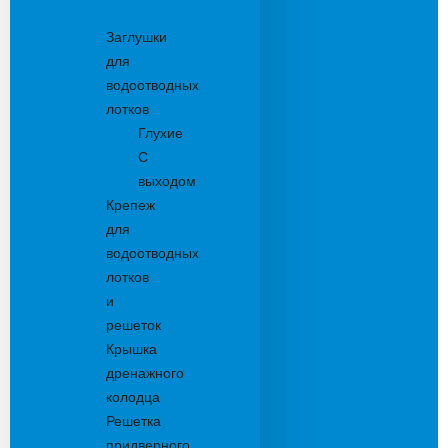
Комплектующие
Заглушки
для
водоотводных
лотков
Глухие
С
выходом
Крепеж
для
водоотводных
лотков
и
решеток
Крышка
дренажного
колодца
Решетка
придверного