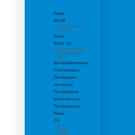
канализационные
Люки
ВЧ-50
Высокопрочный
чугун 50
Люки
ВЧШГ-50
Высокопрочный
сверхтяжелый
чугун
Железобетонные
Пластиковые
Полимерно
песчаные
Полимерное
композитные
Полимерные
Люки
СЧ
Из
серого
чугуна