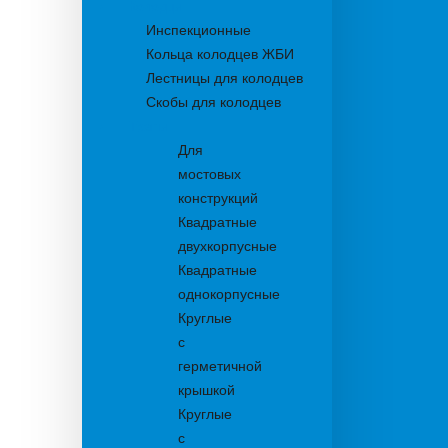
Колодцы
Инспекционные
Кольца колодцев ЖБИ
Лестницы для колодцев
Скобы для колодцев
Трапы
Для
мостовых
конструкций
Квадратные
двухкорпусные
Квадратные
однокорпусные
Круглые
с
герметичной
крышкой
Круглые
с