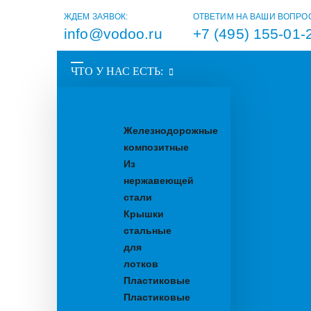
ЖДЕМ ЗАЯВОК:
ОТВЕТИМ НА ВАШИ ВОПРО
info@vodoo.ru
+7 (495) 155-01-
ЧТО У НАС ЕСТЬ:
Водоотводные
лотки
Железнодорожные
композитные
Из
нержавеющей
стали
Крышки
стальные
для
лотков
Пластиковые
Пластиковые