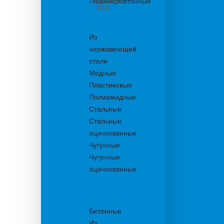
Полимербетонные
из бетона
М600
Решетки
водоприемные
Из
нержавеющей
стали
Медные
Пластиковые
Полиамидные
Стальные
Стальные
оцинкованные
Чугунные
Чугунные
оцинкованные
Решетки
дождеприемника
Бетонные
Из