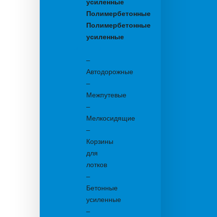
усиленные
Полимербетонные
Полимербетонные
усиленные
Бетонные:
–
Автодорожные
–
Межпутевые
–
Мелкосидящие
–
Корзины
для
лотков
–
Бетонные
усиленные
–