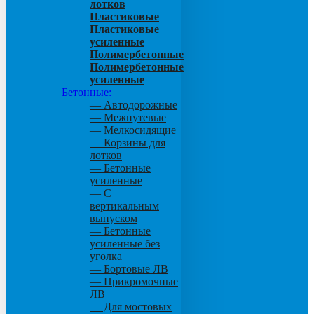
лотков
Пластиковые
Пластиковые
усиленные
Полимербетонные
Полимербетонные
усиленные
Бетонные:
— Автодорожные
— Межпутевые
— Мелкосидящие
— Корзины для
лотков
— Бетонные
усиленные
— С
вертикальным
выпуском
— Бетонные
усиленные без
уголка
— Бортовые ЛВ
— Прикромочные
ЛВ
— Для мостовых