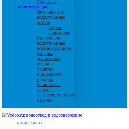
Чугунные
Комплектующие
Заглушки для
водоотводных
лотков
Глухие
С выходом
Крепеж для
водоотводных
лотков и решеток
Крышка
дренажного
колодца
Решетка
придверного
поддона
Решетчатые
настилы
Асбестоцементные
изделия
Листы, плиты, трубы
ЖДЕМ ЗАЯВОК: