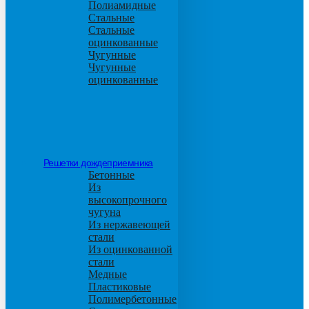
Полиамидные
Стальные
Стальные
оцинкованные
Чугунные
Чугунные
оцинкованные
Решетки дождеприемника
Бетонные
Из
высокопрочного
чугуна
Из нержавеющей
стали
Из оцинкованной
стали
Медные
Пластиковые
Полимербетонные