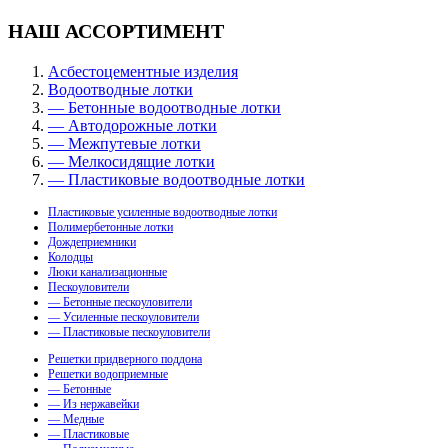
НАШ АССОРТИМЕНТ
Асбестоцементные изделия
Водоотводные лотки
— Бетонные водоотводные лотки
— Автодорожные лотки
— Межпутевые лотки
— Мелкосидящие лотки
— Пластиковые водоотводные лотки
Пластиковые усиленные водоотводные лотки
Полимербетонные лотки
Дождеприемники
Колодцы
Люки канализационные
Пескоуловители
— Бетонные пескоуловители
— Усиленные пескоуловители
— Пластиковые пескоуловители
Решетки придверного поддона
Решетки водоприемные
— Бетонные
— Из нержавейки
— Медные
— Пластиковые