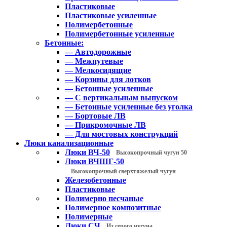
Пластиковые
Пластиковые усиленные
Полимербетонные
Полимербетонные усиленные
Бетонные:
— Автодорожные
— Межпутевые
— Мелкосидящие
— Корзины для лотков
— Бетонные усиленные
— С вертикальным выпуском
— Бетонные усиленные без уголка
— Бортовые ЛВ
— Прикромочные ЛВ
— Для мостовых конструкций
Люки канализационные
Люки ВЧ-50
Высокопрочный чугун 50
Люки ВЧШГ-50
Высокопрочный сверхтяжелый чугун
Железобетонные
Пластиковые
Полимерно песчаные
Полимерное композитные
Полимерные
Люки СЧ
Из серого чугуна