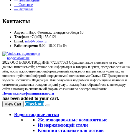
— Полиамидные
— Стальные
— Чугунные
Контакты
Адрес:
г. Наро-Фоминск, площадь свободы 10
Телефон:
+7 (495) 155-0121
Email:
info@vodoo.ru
Рабочее время:
9:00 - 18:00 Пн-Пт
2022 ООО ВОДООТВОД ИНН 7720377683 Обращаем ваше внимание на то, что
данный интернет-сайт, а также вся информация о товарах и ценах, предоставленная на
нём, носит исключительно информационный характер и ни при каких условиях не
является публичной офертой, определяемой положениями Статьи 437 Гражданского
кодекса Российской Федерации. Для получения подробной информации о наличии и
стоимости указанных товаров и (или) услуг, пожалуйста, обращайтесь к менеджеру
сайта с помощью специальной формы связи или по электронной почте.
Политика конфиденциальности
has been added to your cart.
Checkout
View Cart
Водоотводные лотки
Железнодорожные композитные
Из нержавеющей стали
Крышки стальные для лотков