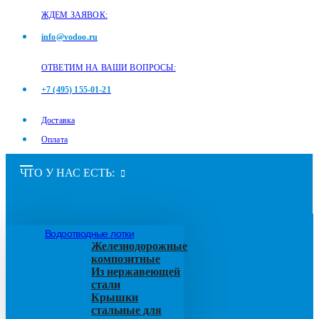
ЖДЕМ ЗАЯВОК:
info@vodoo.ru
ОТВЕТИМ НА ВАШИ ВОПРОСЫ:
+7 (495) 155-01-21
Доставка
Оплата
ЧТО У НАС ЕСТЬ:
Водоотводные лотки
Железнодорожные
композитные
Из нержавеющей
стали
Крышки
стальные для