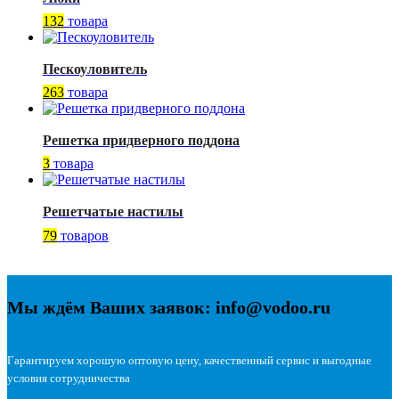
132
товара
Пескоуловитель
263
товара
Решетка придверного поддона
3
товара
Решетчатые настилы
79
товаров
Мы ждём Ваших заявок: info@vodoo.ru
Гарантируем хорошую оптовую цену, качественный сервис и выгодные
условия сотрудничества