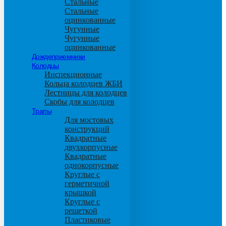
Стальные
Стальные
оцинкованные
Чугунные
Чугунные
оцинкованные
Дождеприемники
Колодцы
Инспекционные
Кольца колодцев ЖБИ
Лестницы для колодцев
Скобы для колодцев
Трапы
Для мостовых
конструкций
Квадратные
двухкорпусные
Квадратные
однокорпусные
Круглые с
герметичной
крышкой
Круглые с
решеткой
Пластиковые