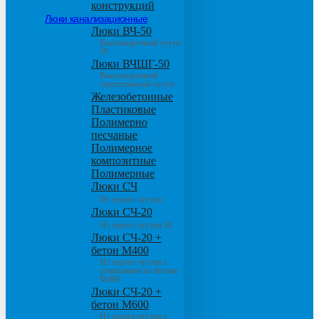
конструкций
Люки канализационные
Люки ВЧ-50
Высокопрочный чугун
50
Люки ВЧШГ-50
Высокопрочный
сверхтяжелый чугун
Железобетонные
Пластиковые
Полимерно
песчаные
Полимерное
композитные
Полимерные
Люки СЧ
Из серого чугуна
Люки СЧ-20
Из серого чугуна 20
Люки СЧ-20 +
бетон М400
Из серого чугуна с
основанием из бетона
М400
Люки СЧ-20 +
бетон М600
Из серого чугуна с