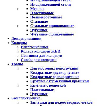
Из нержавеющей стали
Из оцинкованной стали
Медные
Пластиковые
Полимербетонные
Стальные
Стальные оцинкованные
Чугунные
Чугунные оцинкованные
Дождеприемники
Колодцы
Инспекционные
Кольца колодцев ЖБИ
Лестницы для колодцев
Скобы для колодцев
Трапы
Для мостовых конструкций
Квадратные двухкорпусные
Квадратные однокорпусные
Круглые с герметичной крышкой
Круглые с решеткой
Пластиковые
Чугунные
Комплектующие
Заглушки для водоотводных лотков