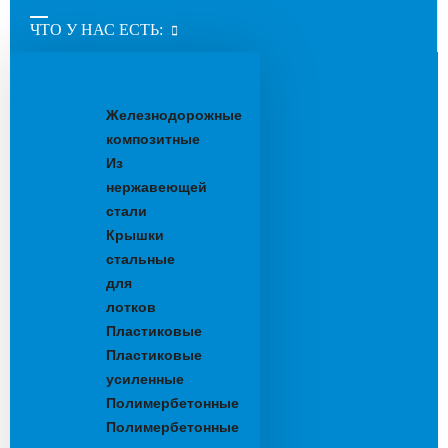
ЧТО У НАС ЕСТЬ:
Водоотводные
лотки
Железнодорожные
композитные
Из
нержавеющей
стали
Крышки
стальные
для
лотков
Пластиковые
Пластиковые
усиленные
Полимербетонные
Полимербетонные