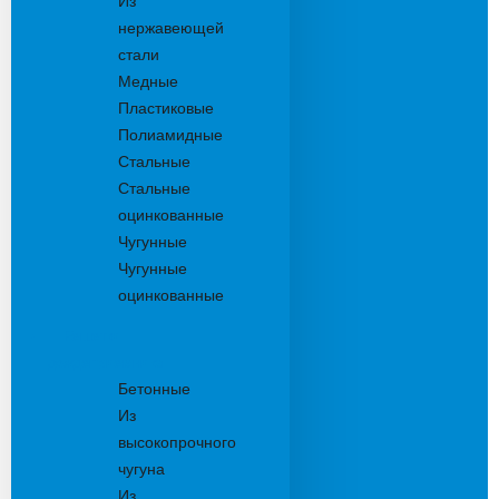
Из
нержавеющей
стали
Медные
Пластиковые
Полиамидные
Стальные
Стальные
оцинкованные
Чугунные
Чугунные
оцинкованные
Решетки
дождеприемника
Бетонные
Из
высокопрочного
чугуна
Из