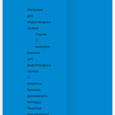
Комплектующие
Заглушки
для
водоотводных
лотков
Глухие
С
выходом
Крепеж
для
водоотводных
лотков
и
решеток
Крышка
дренажного
колодца
Решетка
придверного