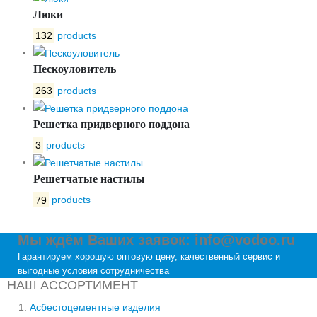
Люки
132
products
Пескоуловитель
263
products
Решетка придверного поддона
3
products
Решетчатые настилы
79
products
Мы ждём Ваших заявок: info@vodoo.ru
Гарантируем хорошую оптовую цену, качественный сервис и
выгодные условия сотрудничества
НАШ АССОРТИМЕНТ
Асбестоцементные изделия