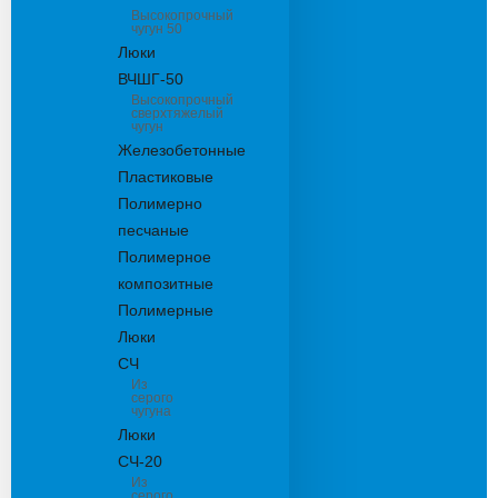
Высокопрочный
чугун 50
Люки
ВЧШГ-50
Высокопрочный
сверхтяжелый
чугун
Железобетонные
Пластиковые
Полимерно
песчаные
Полимерное
композитные
Полимерные
Люки
СЧ
Из
серого
чугуна
Люки
СЧ-20
Из
серого