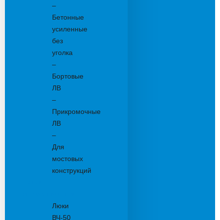
–
Бетонные
усиленные
без
уголка
–
Бортовые
ЛВ
–
Прикромочные
ЛВ
–
Для
мостовых
конструкций
Люки
канализационные
Люки
ВЧ-50