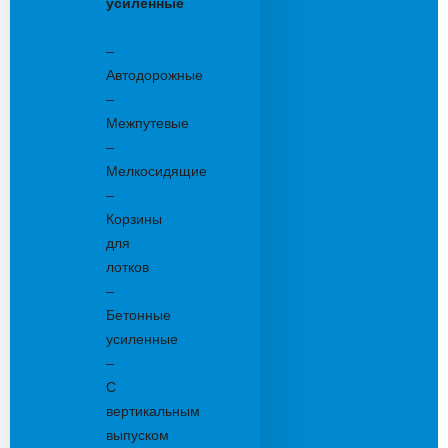
усиленные
Бетонные:
–
Автодорожные
–
Межпутевые
–
Мелкосидящие
–
Корзины
для
лотков
–
Бетонные
усиленные
–
С
вертикальным
выпуском