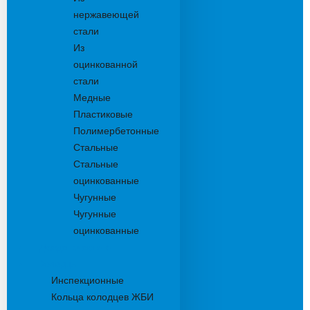
нержавеющей
стали
Из
оцинкованной
стали
Медные
Пластиковые
Полимербетонные
Стальные
Стальные
оцинкованные
Чугунные
Чугунные
оцинкованные
Дождеприемники
Колодцы
Инспекционные
Кольца колодцев ЖБИ