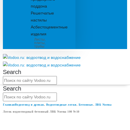
поддона
Решетчатые
настилы
Асбестоцементные
изделия
Листы,
плиты,
трубы
Search
Search
Главная
Водоотвод и дренаж
,
Водоотводные лотки
,
Бетонные
,
ЛВБ Norma
Лоток водоотводный бетонный ЛВБ Norma 100 №10
ЛОТОК ВОДООТВОДНЫЙ