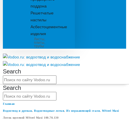
поддона
Решетчатые
настилы
Асбестоцементные
изделия
Листы,
плиты,
трубы
Search
Search
Главная
Водоотвод и дренаж
,
Водоотводные лотки
,
Из нержавеющей стали
,
MSteel Maxi
Лоток щелевой MSteel Maxi 100.70.130
ЛОТОК ЩЕЛЕВОЙ MSTEEL