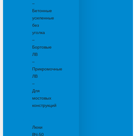
–
Бетонные
усиленные
без
уголка
–
Бортовые
ЛВ
–
Прикромочные
ЛВ
–
Для
мостовых
конструкций
Люки
канализационные
Люки
ВЧ-50