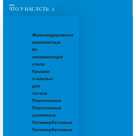
ЧТО У НАС ЕСТЬ:
Водоотводные
лотки
Железнодорожные
композитные
Из
нержавеющей
стали
Крышки
стальные
для
лотков
Пластиковые
Пластиковые
усиленные
Полимербетонные
Полимербетонные