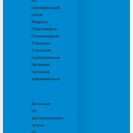
Из
нержавеющей
стали
Медные
Пластиковые
Полиамидные
Стальные
Стальные
оцинкованные
Чугунные
Чугунные
оцинкованные
Решетки
дождеприемника
Бетонные
Из
высокопрочного
чугуна
Из