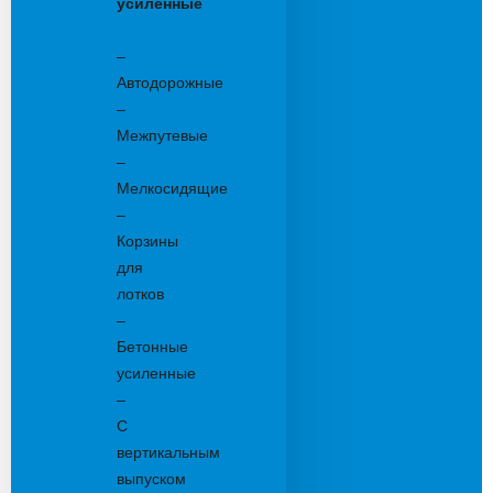
усиленные
Бетонные:
–
Автодорожные
–
Межпутевые
–
Мелкосидящие
–
Корзины
для
лотков
–
Бетонные
усиленные
–
С
вертикальным
выпуском