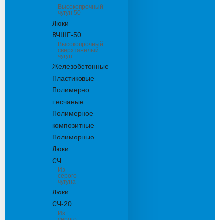
Высокопрочный
чугун 50
Люки
ВЧШГ-50
Высокопрочный
сверхтяжелый
чугун
Железобетонные
Пластиковые
Полимерно
песчаные
Полимерное
композитные
Полимерные
Люки
СЧ
Из
серого
чугуна
Люки
СЧ-20
Из
серого