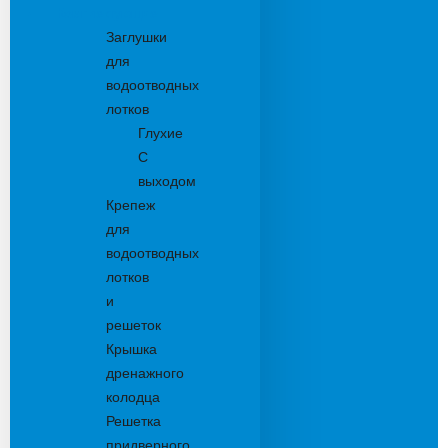
Комплектующие
Заглушки
для
водоотводных
лотков
Глухие
С
выходом
Крепеж
для
водоотводных
лотков
и
решеток
Крышка
дренажного
колодца
Решетка
придверного