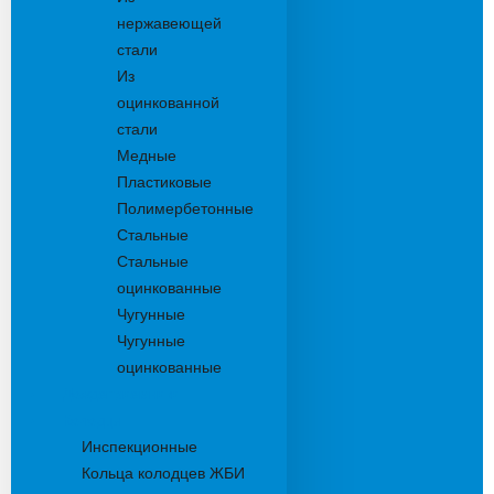
нержавеющей
стали
Из
оцинкованной
стали
Медные
Пластиковые
Полимербетонные
Стальные
Стальные
оцинкованные
Чугунные
Чугунные
оцинкованные
Дождеприемники
Колодцы
Инспекционные
Кольца колодцев ЖБИ