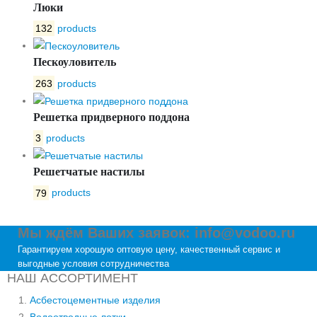
Люки
132
products
Пескоуловитель
263
products
Решетка придверного поддона
3
products
Решетчатые настилы
79
products
Мы ждём Ваших заявок: info@vodoo.ru
Гарантируем хорошую оптовую цену, качественный сервис и
выгодные условия сотрудничества
НАШ АССОРТИМЕНТ
Асбестоцементные изделия