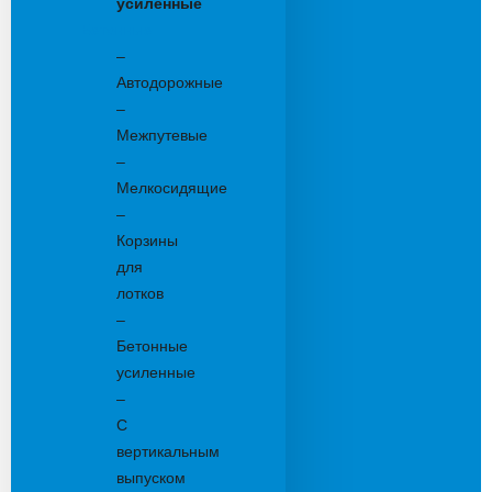
усиленные
Бетонные:
–
Автодорожные
–
Межпутевые
–
Мелкосидящие
–
Корзины
для
лотков
–
Бетонные
усиленные
–
С
вертикальным
выпуском