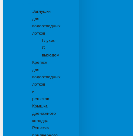
Комплектующие
Заглушки
для
водоотводных
лотков
Глухие
С
выходом
Крепеж
для
водоотводных
лотков
и
решеток
Крышка
дренажного
колодца
Решетка
придверного