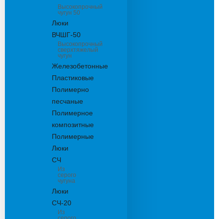
Высокопрочный
чугун 50
Люки
ВЧШГ-50
Высокопрочный
сверхтяжелый
чугун
Железобетонные
Пластиковые
Полимерно
песчаные
Полимерное
композитные
Полимерные
Люки
СЧ
Из
серого
чугуна
Люки
СЧ-20
Из
серого