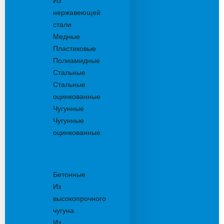
Из
нержавеющей
стали
Медные
Пластиковые
Полиамидные
Стальные
Стальные
оцинкованные
Чугунные
Чугунные
оцинкованные
Решетки
дождеприемника
Бетонные
Из
высокопрочного
чугуна
Из