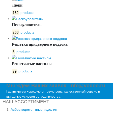
Люки
132
products
Пескоуловитель
263
products
Решетка придверного поддона
3
products
Решетчатые настилы
79
products
Мы ждём Ваших заявок: info@vodoo.ru
Гарантируем хорошую оптовую цену, качественный сервис и
выгодные условия сотрудничества
НАШ АССОРТИМЕНТ
Асбестоцементные изделия