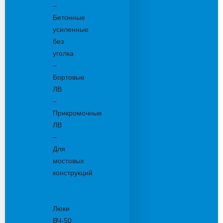
–
Бетонные
усиленные
без
уголка
–
Бортовые
ЛВ
–
Прикромочные
ЛВ
–
Для
мостовых
конструкций
Люки
канализационные
Люки
ВЧ-50