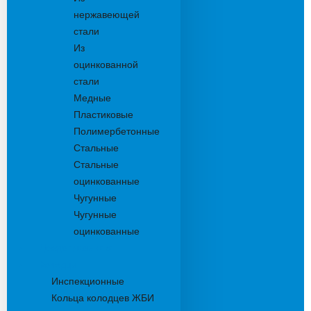
нержавеющей
стали
Из
оцинкованной
стали
Медные
Пластиковые
Полимербетонные
Стальные
Стальные
оцинкованные
Чугунные
Чугунные
оцинкованные
Дождеприемники
Колодцы
Инспекционные
Кольца колодцев ЖБИ