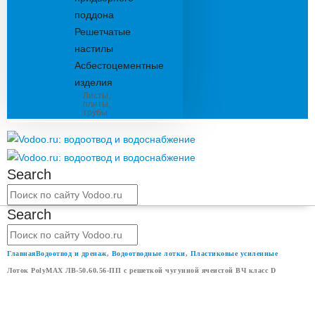
поддона
Решетчатые
настилы
Асбестоцементные
изделия
Листы,
плиты,
трубы
Search
Search
Главная
Водоотвод и дренаж
,
Водоотводные лотки
,
Пластиковые усиленные
Лоток PolyMAX ЛВ-50.60.56-ПП с решеткой чугунной ячеистой ВЧ класс D
ЛОТОК POLYMAX ЛВ-50.60.56-