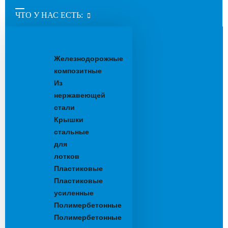
ЧТО У НАС ЕСТЬ:
Водоотводные
лотки
Железнодорожные
композитные
Из
нержавеющей
стали
Крышки
стальные
для
лотков
Пластиковые
Пластиковые
усиленные
Полимербетонные
Полимербетонные