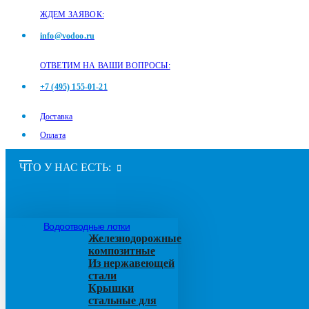
ЖДЕМ ЗАЯВОК:
info@vodoo.ru
ОТВЕТИМ НА ВАШИ ВОПРОСЫ:
+7 (495) 155-01-21
Доставка
Оплата
ЧТО У НАС ЕСТЬ:
Водоотводные лотки
Железнодорожные
композитные
Из нержавеющей
стали
Крышки
стальные для