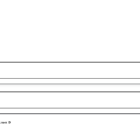
класс D
20.26.08-ПП ПЛАСТИКОВЫЙ С