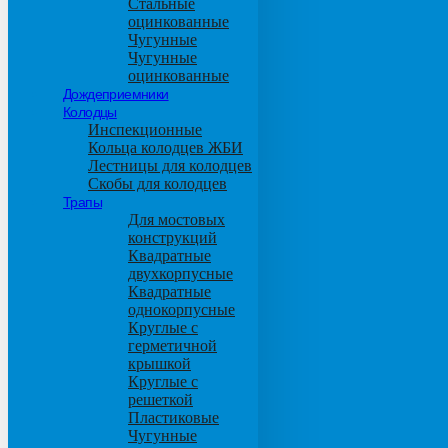
Стальные
оцинкованные
Чугунные
Чугунные
оцинкованные
Дождеприемники
Колодцы
Инспекционные
Кольца колодцев ЖБИ
Лестницы для колодцев
Скобы для колодцев
Трапы
Для мостовых
конструкций
Квадратные
двухкорпусные
Квадратные
однокорпусные
Круглые с
герметичной
крышкой
Круглые с
решеткой
Пластиковые
Чугунные