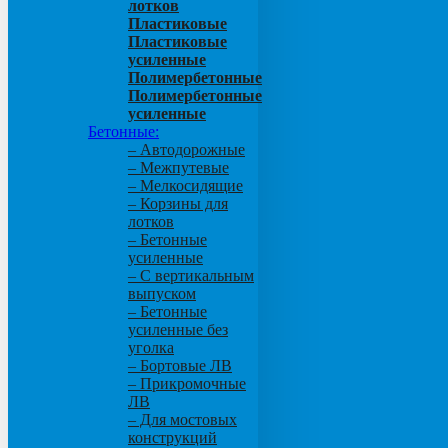
лотков
Пластиковые
Пластиковые
усиленные
Полимербетонные
Полимербетонные
усиленные
Бетонные:
– Автодорожные
– Межпутевые
– Мелкосидящие
– Корзины для
лотков
– Бетонные
усиленные
– С вертикальным
выпуском
– Бетонные
усиленные без
уголка
– Бортовые ЛВ
– Прикромочные
ЛВ
– Для мостовых
конструкций