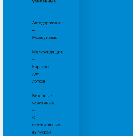
усиленные
Бетонные:
–
Автодорожные
–
Межпутевые
–
Мелкосидящие
–
Корзины
для
лотков
–
Бетонные
усиленные
–
С
вертикальным
выпуском