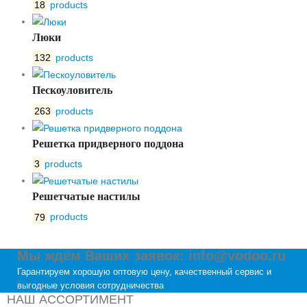
18
products
Люки
132
products
Пескоуловитель
263
products
Решетка придверного поддона
3
products
Решетчатые настилы
79
products
Мы ждём Ваших заявок: info@vodoo.ru
Гарантируем хорошую оптовую цену, качественный сервис и
выгодные условия сотрудничества
НАШ АССОРТИМЕНТ