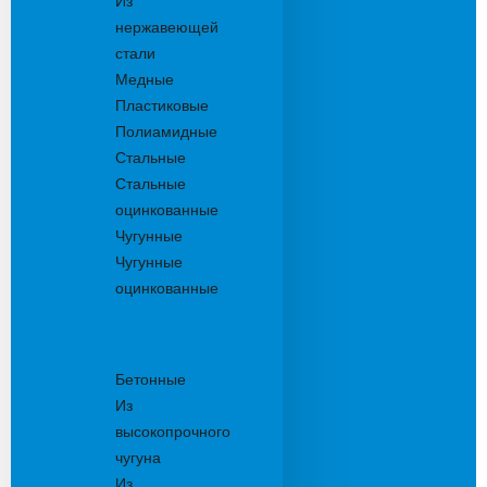
Из
нержавеющей
стали
Медные
Пластиковые
Полиамидные
Стальные
Стальные
оцинкованные
Чугунные
Чугунные
оцинкованные
Решетки
дождеприемника
Бетонные
Из
высокопрочного
чугуна
Из