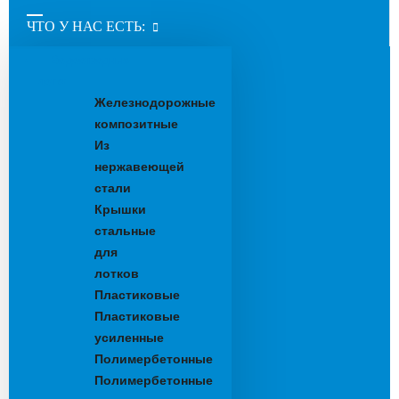
ЧТО У НАС ЕСТЬ:
Водоотводные
лотки
Железнодорожные
композитные
Из
нержавеющей
стали
Крышки
стальные
для
лотков
Пластиковые
Пластиковые
усиленные
Полимербетонные
Полимербетонные