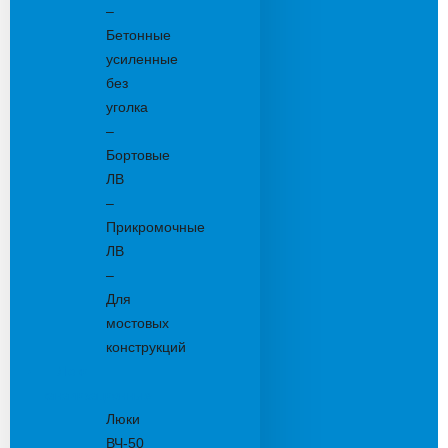
–
Бетонные
усиленные
без
уголка
–
Бортовые
ЛВ
–
Прикромочные
ЛВ
–
Для
мостовых
конструкций
Люки
канализационные
Люки
ВЧ-50