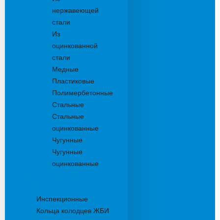
нержавеющей
стали
Из
оцинкованной
стали
Медные
Пластиковые
Полимербетонные
Стальные
Стальные
оцинкованные
Чугунные
Чугунные
оцинкованные
Дождеприемники
Колодцы
Инспекционные
Кольца колодцев ЖБИ