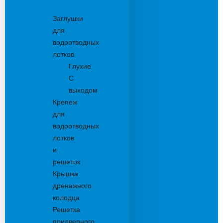
Комплектующие
Заглушки
для
водоотводных
лотков
Глухие
С
выходом
Крепеж
для
водоотводных
лотков
и
решеток
Крышка
дренажного
колодца
Решетка
придверного