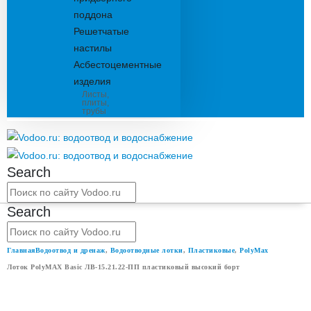
поддона
Решетчатые
настилы
Асбестоцементные
изделия
Листы,
плиты,
трубы
Search
Search
Главная
Водоотвод и дренаж
,
Водоотводные лотки
,
Пластиковые
,
PolyMax
Лоток PolyMAX Basic ЛВ-15.21.22-ПП пластиковый высокий борт
ЛОТОК POLYMAX BASIC