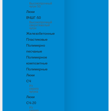
Высокопрочный
чугун 50
Люки
ВЧШГ-50
Высокопрочный
сверхтяжелый
чугун
Железобетонные
Пластиковые
Полимерно
песчаные
Полимерное
композитные
Полимерные
Люки
СЧ
Из
серого
чугуна
Люки
СЧ-20
Из
серого