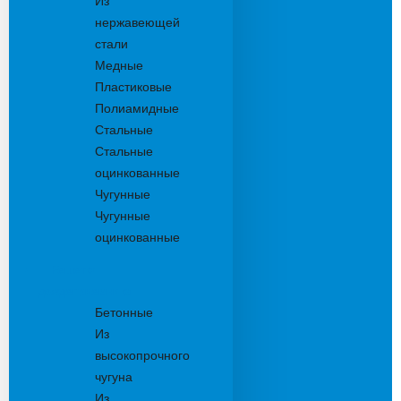
Из
нержавеющей
стали
Медные
Пластиковые
Полиамидные
Стальные
Стальные
оцинкованные
Чугунные
Чугунные
оцинкованные
Решетки
дождеприемника
Бетонные
Из
высокопрочного
чугуна
Из