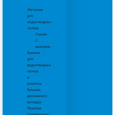
Комплектующие
Заглушки
для
водоотводных
лотков
Глухие
С
выходом
Крепеж
для
водоотводных
лотков
и
решеток
Крышка
дренажного
колодца
Решетка
придверного