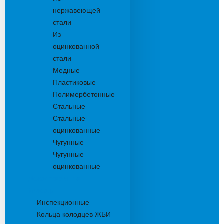
нержавеющей
стали
Из
оцинкованной
стали
Медные
Пластиковые
Полимербетонные
Стальные
Стальные
оцинкованные
Чугунные
Чугунные
оцинкованные
Дождеприемники
Колодцы
Инспекционные
Кольца колодцев ЖБИ