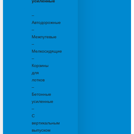
усиленные
Бетонные:
–
Автодорожные
–
Межпутевые
–
Мелкосидящие
–
Корзины
для
лотков
–
Бетонные
усиленные
–
С
вертикальным
выпуском