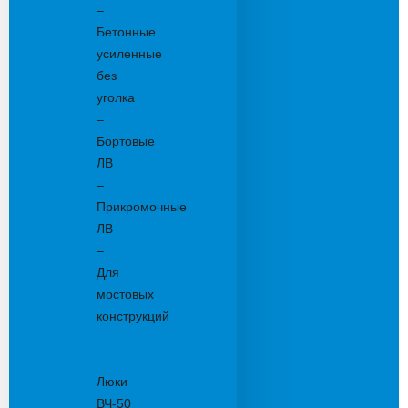
–
Бетонные
усиленные
без
уголка
–
Бортовые
ЛВ
–
Прикромочные
ЛВ
–
Для
мостовых
конструкций
Люки
канализационные
Люки
ВЧ-50