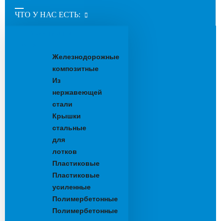
ЧТО У НАС ЕСТЬ:
Водоотводные
лотки
Железнодорожные
композитные
Из
нержавеющей
стали
Крышки
стальные
для
лотков
Пластиковые
Пластиковые
усиленные
Полимербетонные
Полимербетонные