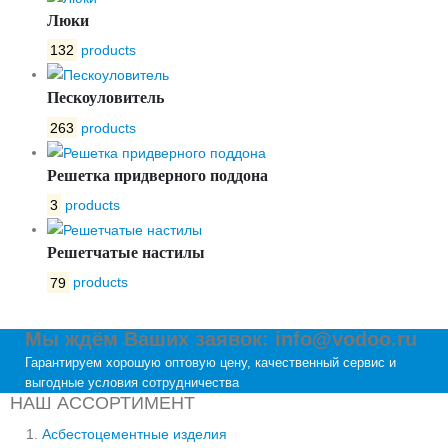
Люки
132
products
Пескоуловитель
263
products
Решетка придверного поддона
3
products
Решетчатые настилы
79
products
Мы ждём Ваших заявок: info@vodoo.ru
Гарантируем хорошую оптовую цену, качественный сервис и
выгодные условия сотрудничества
НАШ АССОРТИМЕНТ
Асбестоцементные изделия