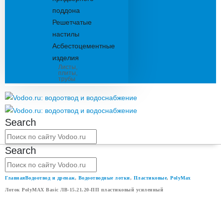
поддона
Решетчатые
настилы
Асбестоцементные
изделия
Листы,
плиты,
трубы
Search
Search
Главная
Водоотвод и дренаж
,
Водоотводные лотки
,
Пластиковые
,
PolyMax
Лоток PolyMAX Basic ЛВ-15.21.20-ПП пластиковый усиленный
ЛОТОК POLYMAX BASIC