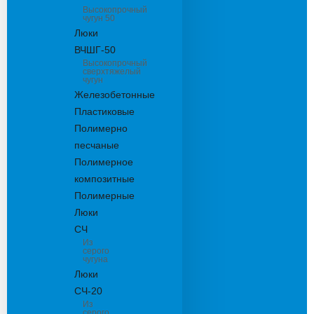
Высокопрочный
чугун 50
Люки
ВЧШГ-50
Высокопрочный
сверхтяжелый
чугун
Железобетонные
Пластиковые
Полимерно
песчаные
Полимерное
композитные
Полимерные
Люки
СЧ
Из
серого
чугуна
Люки
СЧ-20
Из
серого