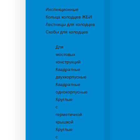
Колодцы
Инспекционные
Кольца колодцев ЖБИ
Лестницы для колодцев
Скобы для колодцев
Трапы
Для
мостовых
конструкций
Квадратные
двухкорпусные
Квадратные
однокорпусные
Круглые
с
герметичной
крышкой
Круглые
с