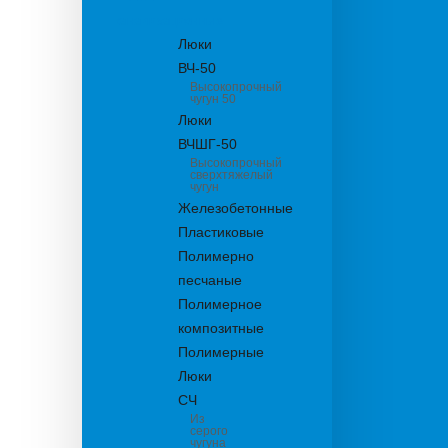
канализационные
Люки
ВЧ-50
Высокопрочный
чугун 50
Люки
ВЧШГ-50
Высокопрочный
сверхтяжелый
чугун
Железобетонные
Пластиковые
Полимерно
песчаные
Полимерное
композитные
Полимерные
Люки
СЧ
Из
серого
чугуна