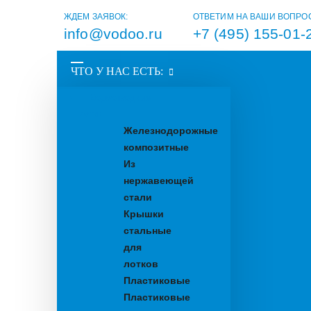
ЖДЕМ ЗАЯВОК:
ОТВЕТИМ НА ВАШИ ВОПРО
info@vodoo.ru
+7 (495) 155-01-
ЧТО У НАС ЕСТЬ:
Водоотводные
лотки
Железнодорожные
композитные
Из
нержавеющей
стали
Крышки
стальные
для
лотков
Пластиковые
Пластиковые