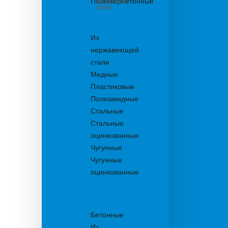
Полимербетонные
из бетона
М600
Решетки
водоприемные
Из
нержавеющей
стали
Медные
Пластиковые
Полиамидные
Стальные
Стальные
оцинкованные
Чугунные
Чугунные
оцинкованные
Решетки
дождеприемника
Бетонные
Из