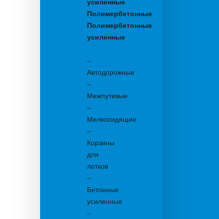
усиленные
Полимербетонные
Полимербетонные
усиленные
Бетонные:
–
Автодорожные
–
Межпутевые
–
Мелкосидящие
–
Корзины
для
лотков
–
Бетонные
усиленные
–