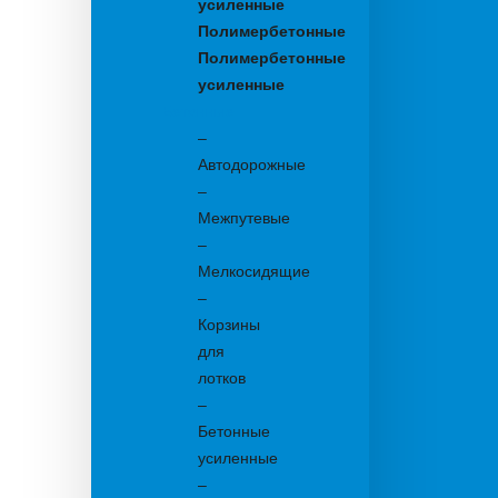
усиленные
Полимербетонные
Полимербетонные
усиленные
Бетонные:
–
Автодорожные
–
Межпутевые
–
Мелкосидящие
–
Корзины
для
лотков
–
Бетонные
усиленные
–