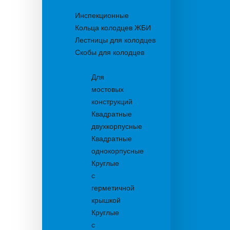
Колодцы
Инспекционные
Кольца колодцев ЖБИ
Лестницы для колодцев
Скобы для колодцев
Трапы
Для
мостовых
конструкций
Квадратные
двухкорпусные
Квадратные
однокорпусные
Круглые
с
герметичной
крышкой
Круглые
с