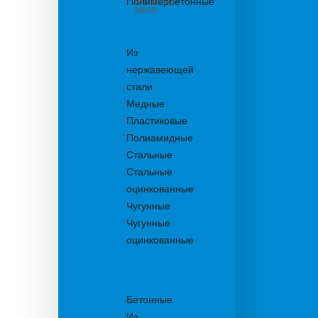
Полимербетонные
из бетона
М600
Решетки
водоприемные
Из
нержавеющей
стали
Медные
Пластиковые
Полиамидные
Стальные
Стальные
оцинкованные
Чугунные
Чугунные
оцинкованные
Решетки
дождеприемника
Бетонные
Из