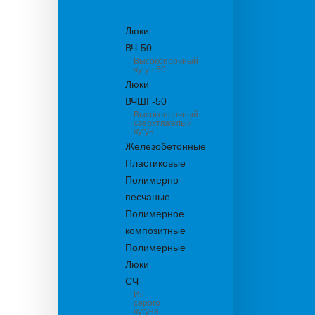
канализационные
Люки
ВЧ-50
Высокопрочный
чугун 50
Люки
ВЧШГ-50
Высокопрочный
сверхтяжелый
чугун
Железобетонные
Пластиковые
Полимерно
песчаные
Полимерное
композитные
Полимерные
Люки
СЧ
Из
серого
чугуна