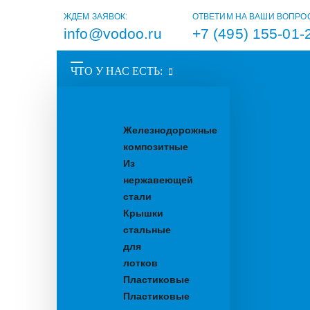
ЖДЕМ ЗАЯВОК:
ОТВЕТИМ НА ВАШИ ВОПРО
info@vodoo.ru
+7 (495) 155-01-
ЧТО У НАС ЕСТЬ:
Водоотводные
лотки
Железнодорожные
композитные
Из
нержавеющей
стали
Крышки
стальные
для
лотков
Пластиковые
Пластиковые