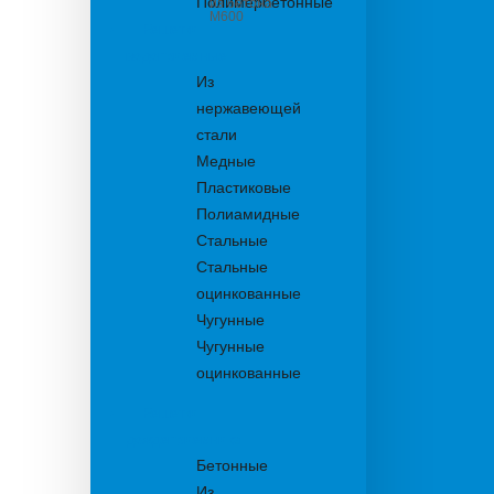
Полимербетонные
из бетона
М600
Решетки
водоприемные
Из
нержавеющей
стали
Медные
Пластиковые
Полиамидные
Стальные
Стальные
оцинкованные
Чугунные
Чугунные
оцинкованные
Решетки
дождеприемника
Бетонные
Из