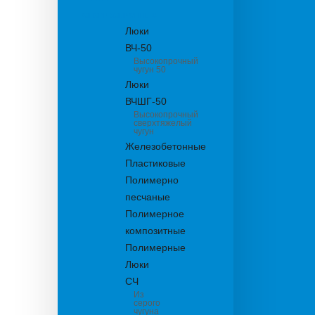
канализационные
Люки
ВЧ-50
Высокопрочный
чугун 50
Люки
ВЧШГ-50
Высокопрочный
сверхтяжелый
чугун
Железобетонные
Пластиковые
Полимерно
песчаные
Полимерное
композитные
Полимерные
Люки
СЧ
Из
серого
чугуна