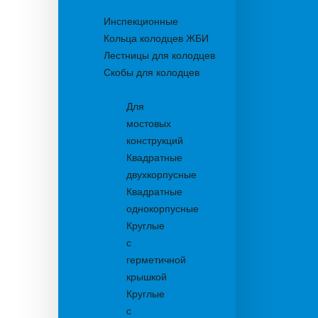
Колодцы
Инспекционные
Кольца колодцев ЖБИ
Лестницы для колодцев
Скобы для колодцев
Трапы
Для
мостовых
конструкций
Квадратные
двухкорпусные
Квадратные
однокорпусные
Круглые
с
герметичной
крышкой
Круглые
с