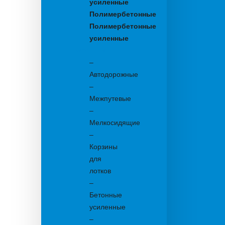
усиленные
Полимербетонные
Полимербетонные
усиленные
Бетонные:
–
Автодорожные
–
Межпутевые
–
Мелкосидящие
–
Корзины
для
лотков
–
Бетонные
усиленные
–