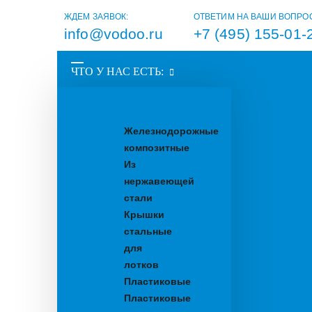
ЖДЕМ ЗАЯВОК:
ОТВЕТИМ НА ВАШИ ВОПРО
info@vodoo.ru
+7 (495) 155-01-
ЧТО У НАС ЕСТЬ:
Водоотводные
лотки
Железнодорожные
композитные
Из
нержавеющей
стали
Крышки
стальные
для
лотков
Пластиковые
Пластиковые