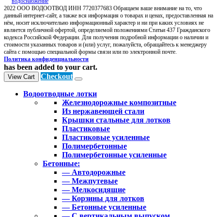
2022 ООО ВОДООТВОД ИНН 7720377683 Обращаем ваше внимание на то, что
данный интернет-сайт, а также вся информация о товарах и ценах, предоставленная на
нём, носит исключительно информационный характер и ни при каких условиях не
является публичной офертой, определяемой положениями Статьи 437 Гражданского
кодекса Российской Федерации. Для получения подробной информации о наличии и
стоимости указанных товаров и (или) услуг, пожалуйста, обращайтесь к менеджеру
сайта с помощью специальной формы связи или по электронной почте.
Политика конфиденциальности
has been added to your cart.
Checkout
View Cart
Водоотводные лотки
Железнодорожные композитные
Из нержавеющей стали
Крышки стальные для лотков
Пластиковые
Пластиковые усиленные
Полимербетонные
Полимербетонные усиленные
Бетонные:
— Автодорожные
— Межпутевые
— Мелкосидящие
— Корзины для лотков
— Бетонные усиленные
— С вертикальным выпуском