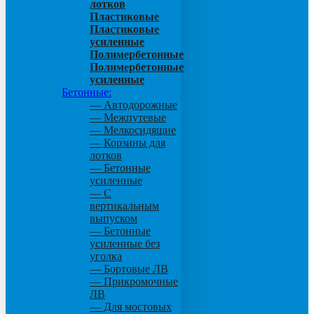
лотков
Пластиковые
Пластиковые
усиленные
Полимербетонные
Полимербетонные
усиленные
Бетонные:
— Автодорожные
— Межпутевые
— Мелкосидящие
— Корзины для
лотков
— Бетонные
усиленные
— С
вертикальным
выпуском
— Бетонные
усиленные без
уголка
— Бортовые ЛВ
— Прикромочные
ЛВ
— Для мостовых