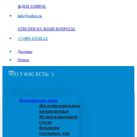
ЖДЕМ ЗАЯВОК:
info@vodoo.ru
ОТВЕТИМ НА ВАШИ ВОПРОСЫ:
+7 (495) 155-01-21
Доставка
Оплата
ЧТО У НАС ЕСТЬ:
Водоотводные лотки
Железнодорожные
композитные
Из нержавеющей
стали
Крышки
стальные для