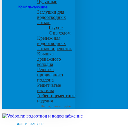
Чугунные
Комплектующие
Заглушки для
водоотводных
лотков
Глухие
С выходом
Крепеж для
водоотводных
лотков и решеток
Крышка
дренажного
колодца
Решетка
придверного
поддона
Решетчатые
настилы
Асбестоцементные
изделия
Листы, плиты, трубы
ЖДЕМ ЗАЯВОК: