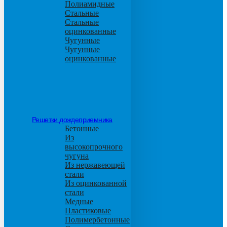
Полиамидные
Стальные
Стальные
оцинкованные
Чугунные
Чугунные
оцинкованные
Решетки дождеприемника
Бетонные
Из
высокопрочного
чугуна
Из нержавеющей
стали
Из оцинкованной
стали
Медные
Пластиковые
Полимербетонные