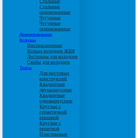
Стальные
Стальные
оцинкованные
Чугунные
Чугунные
оцинкованные
Дождеприемники
Колодцы
Инспекционные
Кольца колодцев ЖБИ
Лестницы для колодцев
Скобы для колодцев
Трапы
Для мостовых
конструкций
Квадратные
двухкорпусные
Квадратные
однокорпусные
Круглые с
герметичной
крышкой
Круглые с
решеткой
Пластиковые