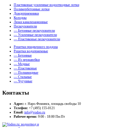
Пластиковые усиленные водоотводные лотки
Полимербетонные лотки
Дождеприемники
Колодцы
Люки канализационные
Пескоуловители
— Бетонные пескоуловители
— Усиленные пескоуловители
— Пластиковые пескоуловители
Решетки придверного поддона
Решетки водоприемные
— Бетонные
— Из нержавейки
— Медные
— Пластиковые
— Полиамидные
— Стальные
— Чугунные
Контакты
Адрес:
г. Наро-Фоминск, площадь свободы 10
Телефон:
+7 (495) 155-0121
Email:
info@vodoo.ru
Рабочее время:
9:00 - 18:00 Пн-Пт