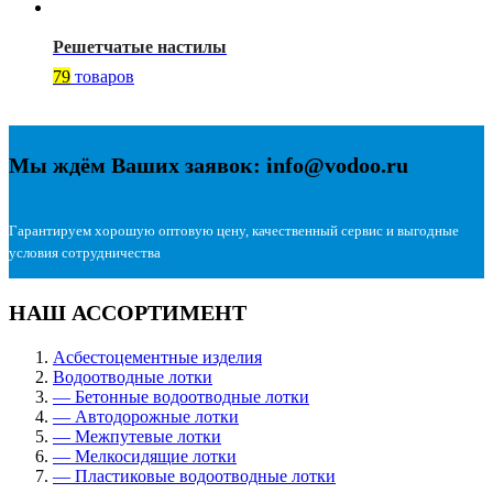
Решетчатые настилы
79
товаров
Мы ждём Ваших заявок: info@vodoo.ru
Гарантируем хорошую оптовую цену, качественный сервис и выгодные
условия сотрудничества
НАШ АССОРТИМЕНТ
Асбестоцементные изделия
Водоотводные лотки
— Бетонные водоотводные лотки
— Автодорожные лотки
— Межпутевые лотки
— Мелкосидящие лотки
— Пластиковые водоотводные лотки