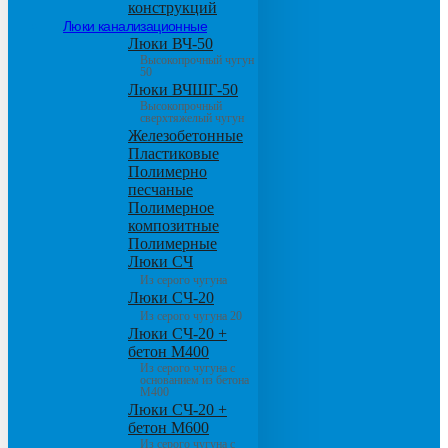
конструкций
Люки канализационные
Люки ВЧ-50
Высокопрочный чугун
50
Люки ВЧШГ-50
Высокопрочный
сверхтяжелый чугун
Железобетонные
Пластиковые
Полимерно
песчаные
Полимерное
композитные
Полимерные
Люки СЧ
Из серого чугуна
Люки СЧ-20
Из серого чугуна 20
Люки СЧ-20 +
бетон М400
Из серого чугуна с
основанием из бетона
М400
Люки СЧ-20 +
бетон М600
Из серого чугуна с