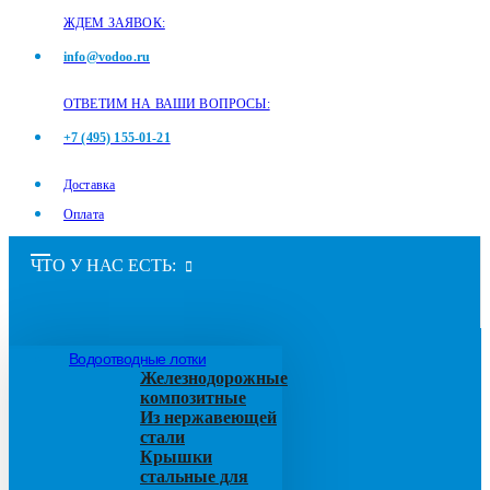
ЖДЕМ ЗАЯВОК:
info@vodoo.ru
ОТВЕТИМ НА ВАШИ ВОПРОСЫ:
+7 (495) 155-01-21
Доставка
Оплата
ЧТО У НАС ЕСТЬ:
Водоотводные лотки
Железнодорожные
композитные
Из нержавеющей
стали
Крышки
стальные для