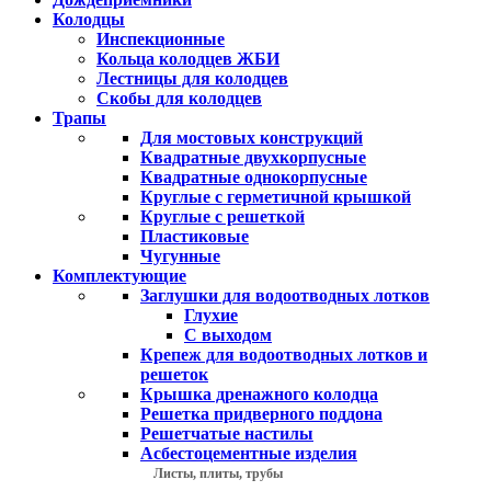
Колодцы
Инспекционные
Кольца колодцев ЖБИ
Лестницы для колодцев
Скобы для колодцев
Трапы
Для мостовых конструкций
Квадратные двухкорпусные
Квадратные однокорпусные
Круглые с герметичной крышкой
Круглые с решеткой
Пластиковые
Чугунные
Комплектующие
Заглушки для водоотводных лотков
Глухие
С выходом
Крепеж для водоотводных лотков и
решеток
Крышка дренажного колодца
Решетка придверного поддона
Решетчатые настилы
Асбестоцементные изделия
Листы, плиты, трубы