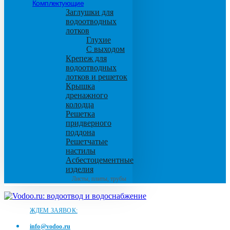
Комплектующие
Заглушки для
водоотводных
лотков
Глухие
С выходом
Крепеж для
водоотводных
лотков и решеток
Крышка
дренажного
колодца
Решетка
придверного
поддона
Решетчатые
настилы
Асбестоцементные
изделия
Листы, плиты, трубы
ЖДЕМ ЗАЯВОК:
info@vodoo.ru