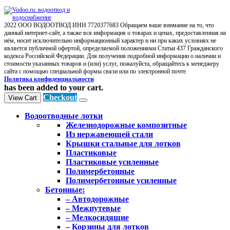
2022 ООО ВОДООТВОД ИНН 7720377683 Обращаем ваше внимание на то, что
данный интернет-сайт, а также вся информация о товарах и ценах, предоставленная на
нём, носит исключительно информационный характер и ни при каких условиях не
является публичной офертой, определяемой положениями Статьи 437 Гражданского
кодекса Российской Федерации. Для получения подробной информации о наличии и
стоимости указанных товаров и (или) услуг, пожалуйста, обращайтесь к менеджеру
сайта с помощью специальной формы связи или по электронной почте.
Политика конфиденциальности
has been added to your cart.
Checkout
View Cart
Водоотводные лотки
Железнодорожные композитные
Из нержавеющей стали
Крышки стальные для лотков
Пластиковые
Пластиковые усиленные
Полимербетонные
Полимербетонные усиленные
Бетонные:
– Автодорожные
– Межпутевые
– Мелкосидящие
– Корзины для лотков