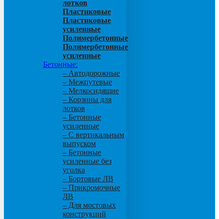
лотков
Пластиковые
Пластиковые
усиленные
Полимербетонные
Полимербетонные
усиленные
Бетонные:
– Автодорожные
– Межпутевые
– Мелкосидящие
– Корзины для
лотков
– Бетонные
усиленные
– С вертикальным
выпуском
– Бетонные
усиленные без
уголка
– Бортовые ЛВ
– Прикромочные
ЛВ
– Для мостовых
конструкций