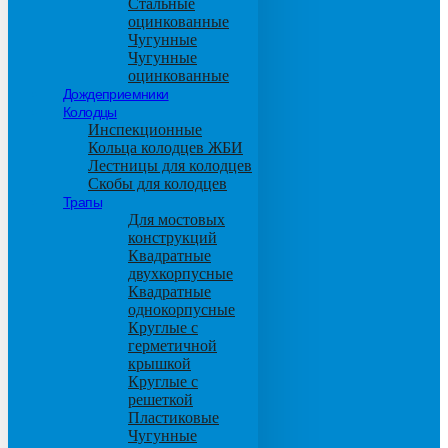
Стальные
оцинкованные
Чугунные
Чугунные
оцинкованные
Дождеприемники
Колодцы
Инспекционные
Кольца колодцев ЖБИ
Лестницы для колодцев
Скобы для колодцев
Трапы
Для мостовых
конструкций
Квадратные
двухкорпусные
Квадратные
однокорпусные
Круглые с
герметичной
крышкой
Круглые с
решеткой
Пластиковые
Чугунные