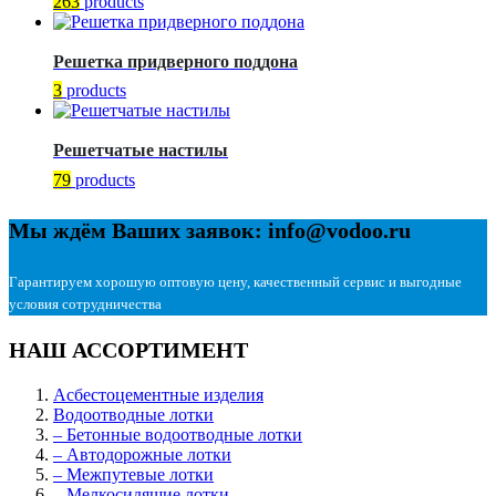
263
products
Решетка придверного поддона
3
products
Решетчатые настилы
79
products
Мы ждём Ваших заявок: info@vodoo.ru
Гарантируем хорошую оптовую цену, качественный сервис и выгодные
условия сотрудничества
НАШ АССОРТИМЕНТ
Асбестоцементные изделия
Водоотводные лотки
– Бетонные водоотводные лотки
– Автодорожные лотки
– Межпутевые лотки
– Мелкосидящие лотки