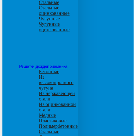
Стальные
Стальные
оцинкованные
Чугунные
Чугунные
оцинкованные
Решетки дождеприемника
Бетонные
Из
высокопрочного
чугуна
Из нержавеющей
стали
Из оцинкованной
стали
Медные
Пластиковые
Полимербетонные
Стальные