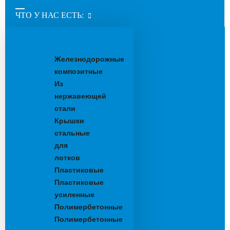
ЧТО У НАС ЕСТЬ:
Водоотводные
лотки
Железнодорожные
композитные
Из
нержавеющей
стали
Крышки
стальные
для
лотков
Пластиковые
Пластиковые
усиленные
Полимербетонные
Полимербетонные