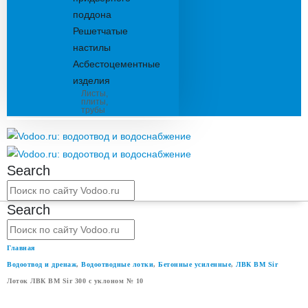
поддона
Решетчатые
настилы
Асбестоцементные
изделия
Листы,
плиты,
трубы
Search
Search
Главная
Водоотвод и дренаж
,
Водоотводные лотки
,
Бетонные усиленные
,
ЛВК ВМ Sir
Лоток ЛВК ВМ Sir 300 с уклоном № 10
ЛОТОК ЛВК ВМ SIR 300 С