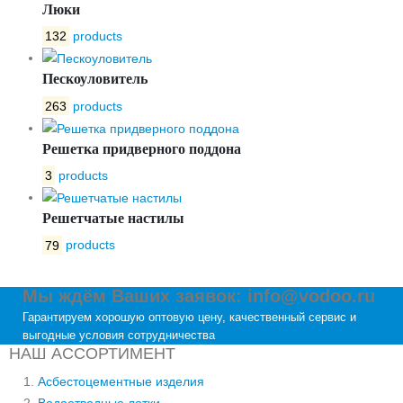
Люки
132
products
Пескоуловитель
263
products
Решетка придверного поддона
3
products
Решетчатые настилы
79
products
Мы ждём Ваших заявок: info@vodoo.ru
Гарантируем хорошую оптовую цену, качественный сервис и
выгодные условия сотрудничества
НАШ АССОРТИМЕНТ
Асбестоцементные изделия