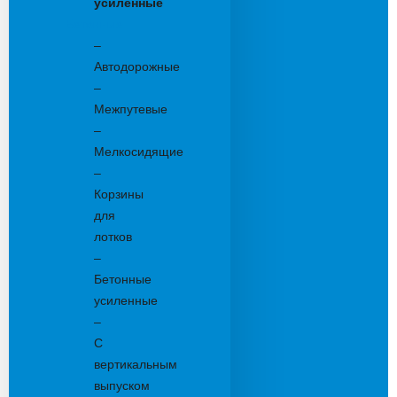
усиленные
Бетонные:
–
Автодорожные
–
Межпутевые
–
Мелкосидящие
–
Корзины
для
лотков
–
Бетонные
усиленные
–
С
вертикальным
выпуском