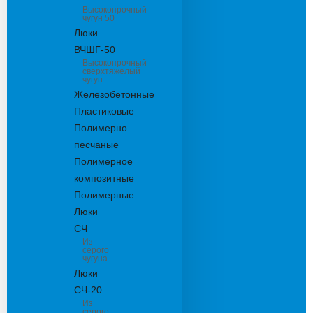
Высокопрочный
чугун 50
Люки
ВЧШГ-50
Высокопрочный
сверхтяжелый
чугун
Железобетонные
Пластиковые
Полимерно
песчаные
Полимерное
композитные
Полимерные
Люки
СЧ
Из
серого
чугуна
Люки
СЧ-20
Из
серого