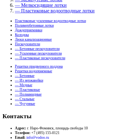
— Мелкосидящие лотки
— Пластиковые водоотводные лотки
Пластиковые усиленные водоотводные лотки
Полимербетонные лотки
Дождеприемники
Колодцы
Люки канализационные
Пескоуловители
— Бетонные пескоуловители
— Усиленные пескоуловители
— Пластиковые пескоуловители
Решетки придверного поддона
Решетки водоприемные
— Бетонные
— Из нержавейки
— Медные
— Пластиковые
— Полиамидные
— Стальные
— Чугунные
Контакты
Адрес:
г. Наро-Фоминск, площадь свободы 10
Телефон:
+7 (495) 155-0121
Email:
info@vodoo.ru