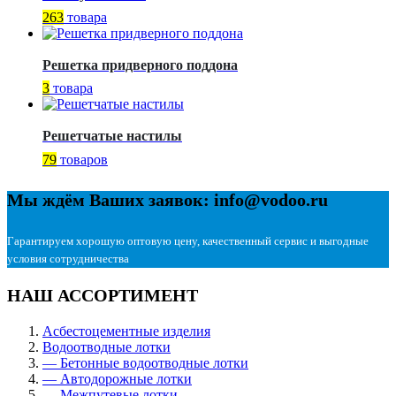
263
товара
Решетка придверного поддона
3
товара
Решетчатые настилы
79
товаров
Мы ждём Ваших заявок: info@vodoo.ru
Гарантируем хорошую оптовую цену, качественный сервис и выгодные
условия сотрудничества
НАШ АССОРТИМЕНТ
Асбестоцементные изделия
Водоотводные лотки
— Бетонные водоотводные лотки
— Автодорожные лотки
— Межпутевые лотки