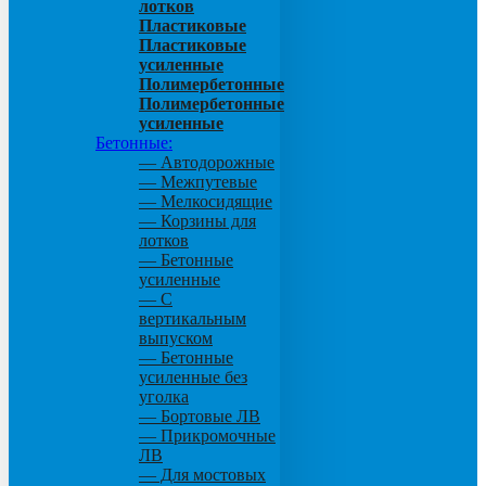
лотков
Пластиковые
Пластиковые
усиленные
Полимербетонные
Полимербетонные
усиленные
Бетонные:
— Автодорожные
— Межпутевые
— Мелкосидящие
— Корзины для
лотков
— Бетонные
усиленные
— С
вертикальным
выпуском
— Бетонные
усиленные без
уголка
— Бортовые ЛВ
— Прикромочные
ЛВ
— Для мостовых