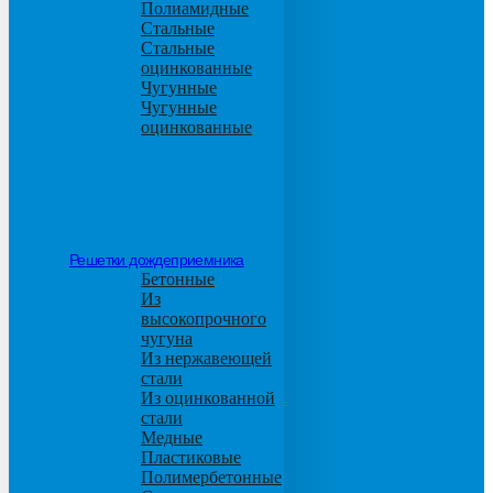
Полиамидные
Стальные
Стальные
оцинкованные
Чугунные
Чугунные
оцинкованные
Решетки дождеприемника
Бетонные
Из
высокопрочного
чугуна
Из нержавеющей
стали
Из оцинкованной
стали
Медные
Пластиковые
Полимербетонные