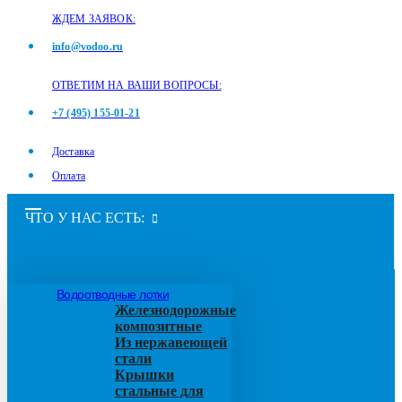
ЖДЕМ ЗАЯВОК:
info@vodoo.ru
ОТВЕТИМ НА ВАШИ ВОПРОСЫ:
+7 (495) 155-01-21
Доставка
Оплата
ЧТО У НАС ЕСТЬ:
Водоотводные лотки
Железнодорожные
композитные
Из нержавеющей
стали
Крышки
стальные для