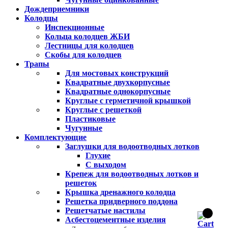
Дождеприемники
Колодцы
Инспекционные
Кольца колодцев ЖБИ
Лестницы для колодцев
Скобы для колодцев
Трапы
Для мостовых конструкций
Квадратные двухкорпусные
Квадратные однокорпусные
Круглые с герметичной крышкой
Круглые с решеткой
Пластиковые
Чугунные
Комплектующие
Заглушки для водоотводных лотков
Глухие
С выходом
Крепеж для водоотводных лотков и
решеток
Крышка дренажного колодца
Решетка придверного поддона
Решетчатые настилы
Асбестоцементные изделия