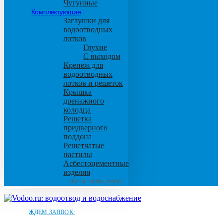
Чугунные
Комплектующие
Заглушки для
водоотводных
лотков
Глухие
С выходом
Крепеж для
водоотводных
лотков и решеток
Крышка
дренажного
колодца
Решетка
придверного
поддона
Решетчатые
настилы
Асбестоцементные
изделия
Листы, плиты, трубы
ЖДЕМ ЗАЯВОК: