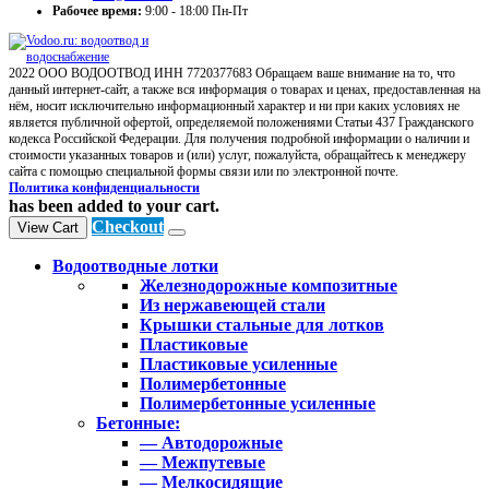
Рабочее время:
9:00 - 18:00 Пн-Пт
2022 ООО ВОДООТВОД ИНН 7720377683 Обращаем ваше внимание на то, что
данный интернет-сайт, а также вся информация о товарах и ценах, предоставленная на
нём, носит исключительно информационный характер и ни при каких условиях не
является публичной офертой, определяемой положениями Статьи 437 Гражданского
кодекса Российской Федерации. Для получения подробной информации о наличии и
стоимости указанных товаров и (или) услуг, пожалуйста, обращайтесь к менеджеру
сайта с помощью специальной формы связи или по электронной почте.
Политика конфиденциальности
has been added to your cart.
Checkout
View Cart
Водоотводные лотки
Железнодорожные композитные
Из нержавеющей стали
Крышки стальные для лотков
Пластиковые
Пластиковые усиленные
Полимербетонные
Полимербетонные усиленные
Бетонные:
— Автодорожные
— Межпутевые
— Мелкосидящие