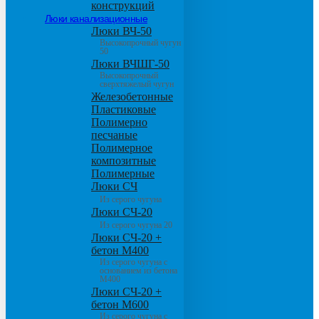
конструкций
Люки канализационные
Люки ВЧ-50
Высокопрочный чугун
50
Люки ВЧШГ-50
Высокопрочный
сверхтяжелый чугун
Железобетонные
Пластиковые
Полимерно
песчаные
Полимерное
композитные
Полимерные
Люки СЧ
Из серого чугуна
Люки СЧ-20
Из серого чугуна 20
Люки СЧ-20 +
бетон М400
Из серого чугуна с
основанием из бетона
М400
Люки СЧ-20 +
бетон М600
Из серого чугуна с