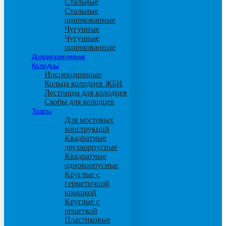
Стальные
Стальные
оцинкованные
Чугунные
Чугунные
оцинкованные
Дождеприемники
Колодцы
Инспекционные
Кольца колодцев ЖБИ
Лестницы для колодцев
Скобы для колодцев
Трапы
Для мостовых
конструкций
Квадратные
двухкорпусные
Квадратные
однокорпусные
Круглые с
герметичной
крышкой
Круглые с
решеткой
Пластиковые