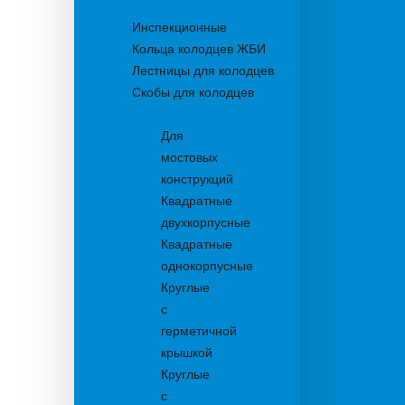
Колодцы
Инспекционные
Кольца колодцев ЖБИ
Лестницы для колодцев
Скобы для колодцев
Трапы
Для
мостовых
конструкций
Квадратные
двухкорпусные
Квадратные
однокорпусные
Круглые
с
герметичной
крышкой
Круглые
с