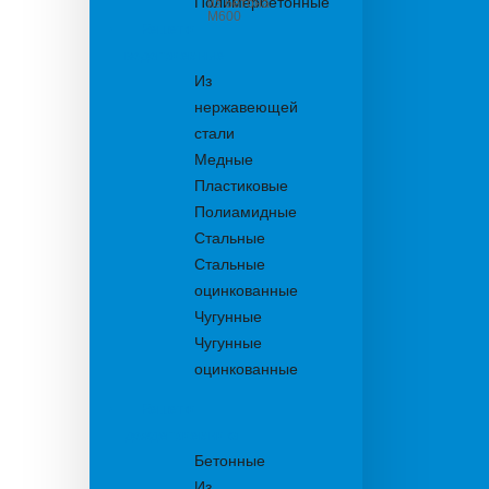
Полимербетонные
из бетона
М600
Решетки
водоприемные
Из
нержавеющей
стали
Медные
Пластиковые
Полиамидные
Стальные
Стальные
оцинкованные
Чугунные
Чугунные
оцинкованные
Решетки
дождеприемника
Бетонные
Из