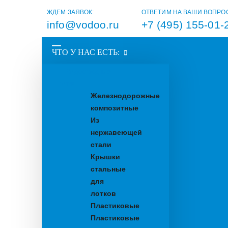
ЖДЕМ ЗАЯВОК:
ОТВЕТИМ НА ВАШИ ВОПРО
info@vodoo.ru
+7 (495) 155-01-
ЧТО У НАС ЕСТЬ:
Водоотводные
лотки
Железнодорожные
композитные
Из
нержавеющей
стали
Крышки
стальные
для
лотков
Пластиковые
Пластиковые