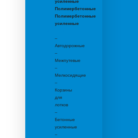
усиленные
Полимербетонные
Полимербетонные
усиленные
Бетонные:
–
Автодорожные
–
Межпутевые
–
Мелкосидящие
–
Корзины
для
лотков
–
Бетонные
усиленные
–