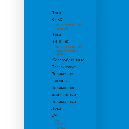
канализационные
Люки
ВЧ-50
Высокопрочный
чугун 50
Люки
ВЧШГ-50
Высокопрочный
сверхтяжелый
чугун
Железобетонные
Пластиковые
Полимерно
песчаные
Полимерное
композитные
Полимерные
Люки
СЧ
Из
серого
чугуна