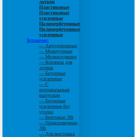
лотков
Пластиковые
Пластиковые
усиленные
Полимербетонные
Полимербетонные
усиленные
Бетонные:
— Автодорожные
— Межпутевые
— Мелкосидящие
— Корзины для
лотков
— Бетонные
усиленные
— С
вертикальным
выпуском
— Бетонные
усиленные без
уголка
— Бортовые ЛВ
— Прикромочные
ЛВ
— Для мостовых