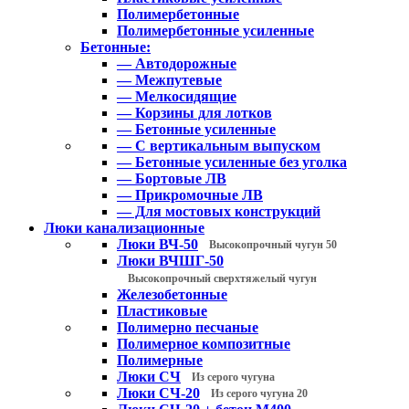
Полимербетонные
Полимербетонные усиленные
Бетонные:
— Автодорожные
— Межпутевые
— Мелкосидящие
— Корзины для лотков
— Бетонные усиленные
— С вертикальным выпуском
— Бетонные усиленные без уголка
— Бортовые ЛВ
— Прикромочные ЛВ
— Для мостовых конструкций
Люки канализационные
Люки ВЧ-50
Высокопрочный чугун 50
Люки ВЧШГ-50
Высокопрочный сверхтяжелый чугун
Железобетонные
Пластиковые
Полимерно песчаные
Полимерное композитные
Полимерные
Люки СЧ
Из серого чугуна
Люки СЧ-20
Из серого чугуна 20