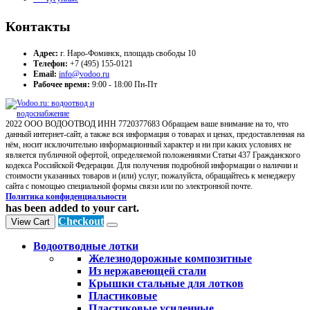
Контакты
Адрес:
г. Наро-Фоминск, площадь свободы 10
Телефон:
+7 (495) 155-0121
Email:
info@vodoo.ru
Рабочее время:
9:00 - 18:00 Пн-Пт
2022 ООО ВОДООТВОД ИНН 7720377683 Обращаем ваше внимание на то, что
данный интернет-сайт, а также вся информация о товарах и ценах, предоставленная на
нём, носит исключительно информационный характер и ни при каких условиях не
является публичной офертой, определяемой положениями Статьи 437 Гражданского
кодекса Российской Федерации. Для получения подробной информации о наличии и
стоимости указанных товаров и (или) услуг, пожалуйста, обращайтесь к менеджеру
сайта с помощью специальной формы связи или по электронной почте.
Политика конфиденциальности
has been added to your cart.
Checkout
View Cart
Водоотводные лотки
Железнодорожные композитные
Из нержавеющей стали
Крышки стальные для лотков
Пластиковые
Пластиковые усиленные