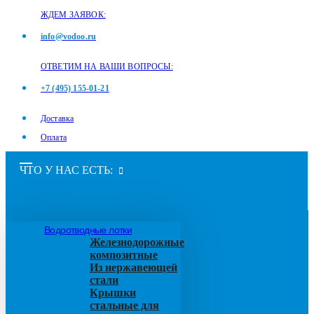
ЖДЕМ ЗАЯВОК:
info@vodoo.ru
ОТВЕТИМ НА ВАШИ ВОПРОСЫ:
+7 (495) 155-01-21
Доставка
Оплата
ЧТО У НАС ЕСТЬ:
Водоотводные лотки
Железнодорожные
композитные
Из нержавеющей
стали
Крышки
стальные для