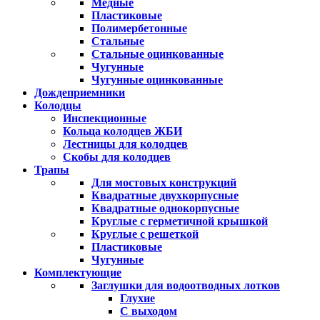
Медные
Пластиковые
Полимербетонные
Стальные
Стальные оцинкованные
Чугунные
Чугунные оцинкованные
Дождеприемники
Колодцы
Инспекционные
Кольца колодцев ЖБИ
Лестницы для колодцев
Скобы для колодцев
Трапы
Для мостовых конструкций
Квадратные двухкорпусные
Квадратные однокорпусные
Круглые с герметичной крышкой
Круглые с решеткой
Пластиковые
Чугунные
Комплектующие
Заглушки для водоотводных лотков
Глухие
С выходом