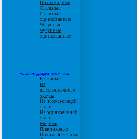
Полиамидные
Стальные
Стальные
оцинкованные
Чугунные
Чугунные
оцинкованные
Решетки дождеприемника
Бетонные
Из
высокопрочного
чугуна
Из нержавеющей
стали
Из оцинкованной
стали
Медные
Пластиковые
Полимербетонные