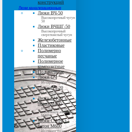
конструкций
Люки канализационные
Люки ВЧ-50
Высокопрочный чугун
50
Люки ВЧШГ-50
Высокопрочный
сверхтяжелый чугун
Железобетонные
Пластиковые
Полимерно
песчаные
Полимерное
композитные
Полимерные
Люки СЧ
Из серого чугуна
Люки СЧ-20
Из серого чугуна 20
Люки СЧ-20 +
бетон М400
Из серого чугуна с
основанием из бетона
М400
Люки СЧ-20 +
бетон М600
Из серого чугуна с