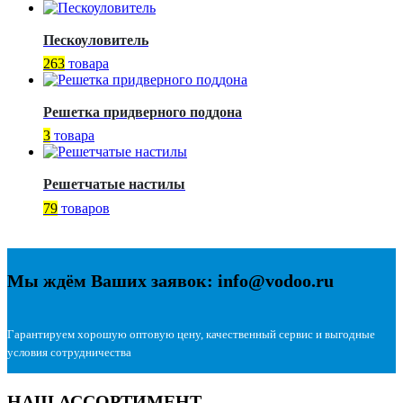
Пескоуловитель
263
товара
Решетка придверного поддона
3
товара
Решетчатые настилы
79
товаров
Мы ждём Ваших заявок: info@vodoo.ru
Гарантируем хорошую оптовую цену, качественный сервис и выгодные
условия сотрудничества
НАШ АССОРТИМЕНТ