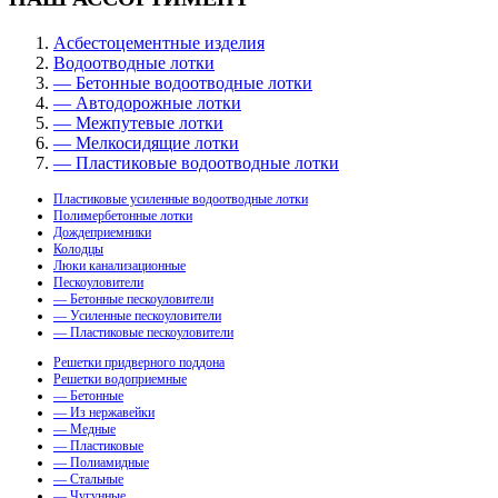
Асбестоцементные изделия
Водоотводные лотки
— Бетонные водоотводные лотки
— Автодорожные лотки
— Межпутевые лотки
— Мелкосидящие лотки
— Пластиковые водоотводные лотки
Пластиковые усиленные водоотводные лотки
Полимербетонные лотки
Дождеприемники
Колодцы
Люки канализационные
Пескоуловители
— Бетонные пескоуловители
— Усиленные пескоуловители
— Пластиковые пескоуловители
Решетки придверного поддона
Решетки водоприемные
— Бетонные
— Из нержавейки
— Медные
— Пластиковые
— Полиамидные
— Стальные
— Чугунные