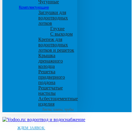
Чугунные
Комплектующие
Заглушки для
водоотводных
лотков
Глухие
С выходом
Крепеж для
водоотводных
лотков и решеток
Крышка
дренажного
колодца
Решетка
придверного
поддона
Решетчатые
настилы
Асбестоцементные
изделия
Листы, плиты, трубы
ЖДЕМ ЗАЯВОК: