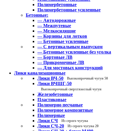
Полимербетонные
Полимербетонные усиленные
Бетонные:
— Автодорожные
— Межпутевые
— Мелкосидящие
— Корзины для лотков
— Бетонные усиленные
— С вертикальным выпуском
— Бетонные усиленные без уголка
— Бортовые ЛВ
— Прикромочные ЛВ
— Для мостовых конструкций
Люки канализационные
Люки ВЧ-50
Высокопрочный чугун 50
Люки ВЧШГ-50
Высокопрочный сверхтяжелый чугун
Железобетонные
Пластиковые
Полимерно песчаные
Полимерное композитные
Полимерные
Люки СЧ
Из серого чугуна
Люки СЧ-20
Из серого чугуна 20