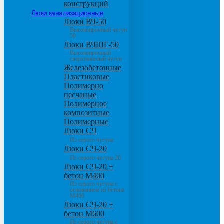
конструкций
Люки канализационные
Люки ВЧ-50
Высокопрочный чугун
50
Люки ВЧШГ-50
Высокопрочный
сверхтяжелый чугун
Железобетонные
Пластиковые
Полимерно
песчаные
Полимерное
композитные
Полимерные
Люки СЧ
Из серого чугуна
Люки СЧ-20
Из серого чугуна 20
Люки СЧ-20 +
бетон М400
Из серого чугуна с
основанием из бетона
М400
Люки СЧ-20 +
бетон М600
Из серого чугуна с