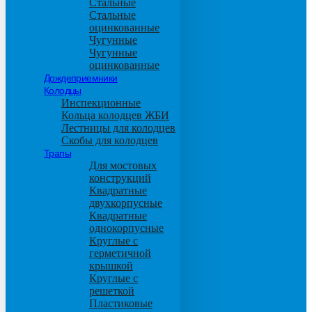
Стальные
Стальные
оцинкованные
Чугунные
Чугунные
оцинкованные
Дождеприемники
Колодцы
Инспекционные
Кольца колодцев ЖБИ
Лестницы для колодцев
Скобы для колодцев
Трапы
Для мостовых
конструкций
Квадратные
двухкорпусные
Квадратные
однокорпусные
Круглые с
герметичной
крышкой
Круглые с
решеткой
Пластиковые