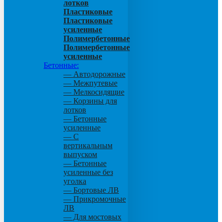
лотков
Пластиковые
Пластиковые
усиленные
Полимербетонные
Полимербетонные
усиленные
Бетонные:
— Автодорожные
— Межпутевые
— Мелкосидящие
— Корзины для
лотков
— Бетонные
усиленные
— С
вертикальным
выпуском
— Бетонные
усиленные без
уголка
— Бортовые ЛВ
— Прикромочные
ЛВ
— Для мостовых