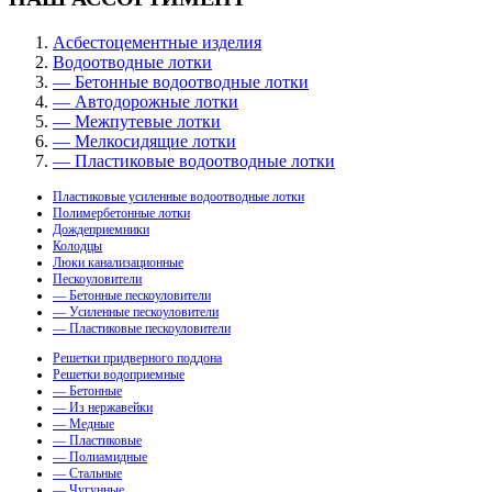
Асбестоцементные изделия
Водоотводные лотки
— Бетонные водоотводные лотки
— Автодорожные лотки
— Межпутевые лотки
— Мелкосидящие лотки
— Пластиковые водоотводные лотки
Пластиковые усиленные водоотводные лотки
Полимербетонные лотки
Дождеприемники
Колодцы
Люки канализационные
Пескоуловители
— Бетонные пескоуловители
— Усиленные пескоуловители
— Пластиковые пескоуловители
Решетки придверного поддона
Решетки водоприемные
— Бетонные
— Из нержавейки
— Медные
— Пластиковые
— Полиамидные
— Стальные
— Чугунные