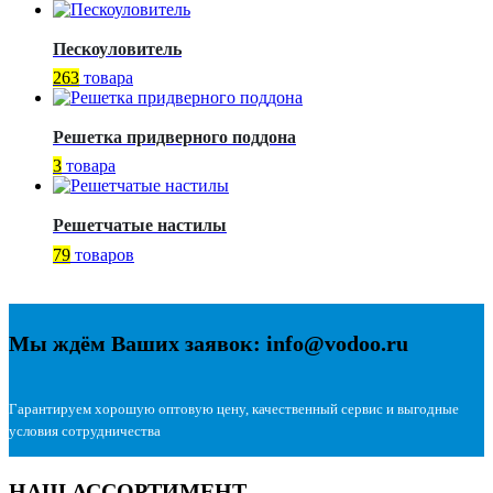
Пескоуловитель
263
товара
Решетка придверного поддона
3
товара
Решетчатые настилы
79
товаров
Мы ждём Ваших заявок: info@vodoo.ru
Гарантируем хорошую оптовую цену, качественный сервис и выгодные
условия сотрудничества
НАШ АССОРТИМЕНТ