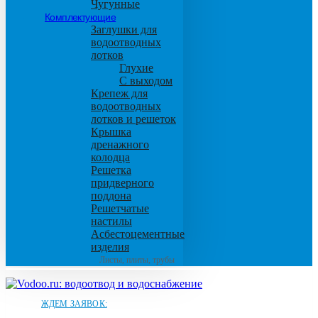
Чугунные
Комплектующие
Заглушки для
водоотводных
лотков
Глухие
С выходом
Крепеж для
водоотводных
лотков и решеток
Крышка
дренажного
колодца
Решетка
придверного
поддона
Решетчатые
настилы
Асбестоцементные
изделия
Листы, плиты, трубы
ЖДЕМ ЗАЯВОК: