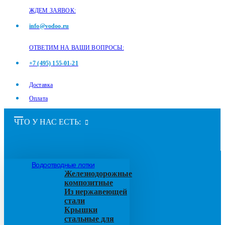
ЖДЕМ ЗАЯВОК:
info@vodoo.ru
ОТВЕТИМ НА ВАШИ ВОПРОСЫ:
+7 (495) 155-01-21
Доставка
Оплата
ЧТО У НАС ЕСТЬ:
Водоотводные лотки
Железнодорожные
композитные
Из нержавеющей
стали
Крышки
стальные для