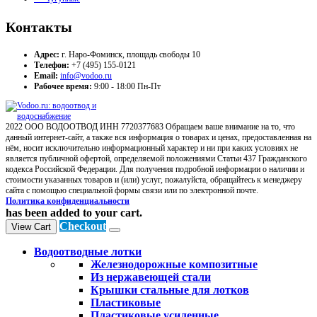
Контакты
Адрес:
г. Наро-Фоминск, площадь свободы 10
Телефон:
+7 (495) 155-0121
Email:
info@vodoo.ru
Рабочее время:
9:00 - 18:00 Пн-Пт
2022 ООО ВОДООТВОД ИНН 7720377683 Обращаем ваше внимание на то, что
данный интернет-сайт, а также вся информация о товарах и ценах, предоставленная на
нём, носит исключительно информационный характер и ни при каких условиях не
является публичной офертой, определяемой положениями Статьи 437 Гражданского
кодекса Российской Федерации. Для получения подробной информации о наличии и
стоимости указанных товаров и (или) услуг, пожалуйста, обращайтесь к менеджеру
сайта с помощью специальной формы связи или по электронной почте.
Политика конфиденциальности
has been added to your cart.
Checkout
View Cart
Водоотводные лотки
Железнодорожные композитные
Из нержавеющей стали
Крышки стальные для лотков
Пластиковые
Пластиковые усиленные