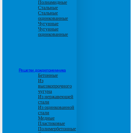
Полиамидные
Стальные
Стальные
оцинкованные
Чугунные
Чугунные
оцинкованные
Решетки дождеприемника
Бетонные
Из
высокопрочного
чугуна
Из нержавеющей
стали
Из оцинкованной
стали
Медные
Пластиковые
Полимербетонные