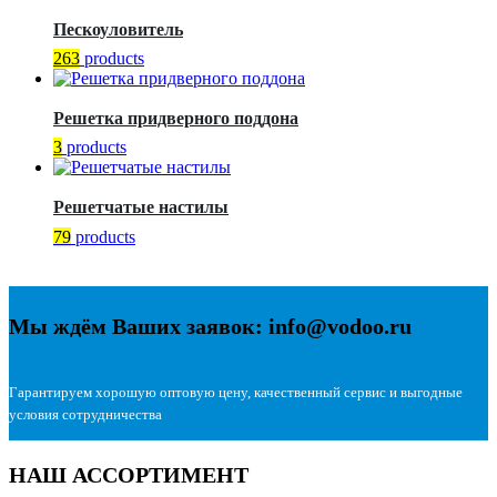
Пескоуловитель
263
products
Решетка придверного поддона
3
products
Решетчатые настилы
79
products
Мы ждём Ваших заявок: info@vodoo.ru
Гарантируем хорошую оптовую цену, качественный сервис и выгодные
условия сотрудничества
НАШ АССОРТИМЕНТ