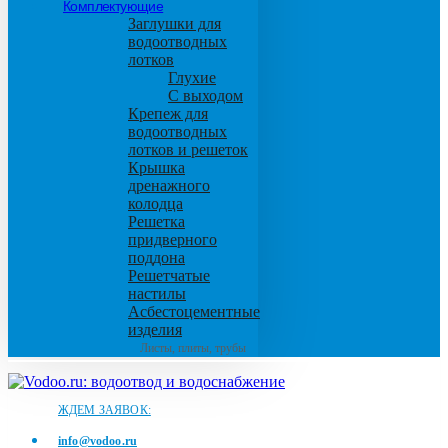
Комплектующие
Заглушки для
водоотводных
лотков
Глухие
С выходом
Крепеж для
водоотводных
лотков и решеток
Крышка
дренажного
колодца
Решетка
придверного
поддона
Решетчатые
настилы
Асбестоцементные
изделия
Листы, плиты, трубы
ЖДЕМ ЗАЯВОК:
info@vodoo.ru