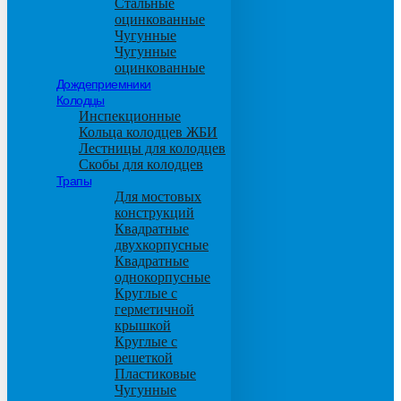
Стальные
оцинкованные
Чугунные
Чугунные
оцинкованные
Дождеприемники
Колодцы
Инспекционные
Кольца колодцев ЖБИ
Лестницы для колодцев
Скобы для колодцев
Трапы
Для мостовых
конструкций
Квадратные
двухкорпусные
Квадратные
однокорпусные
Круглые с
герметичной
крышкой
Круглые с
решеткой
Пластиковые
Чугунные