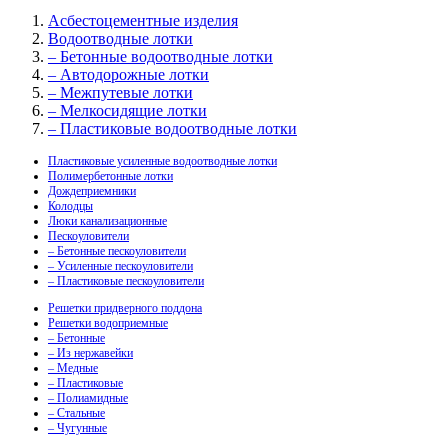
Асбестоцементные изделия
Водоотводные лотки
– Бетонные водоотводные лотки
– Автодорожные лотки
– Межпутевые лотки
– Мелкосидящие лотки
– Пластиковые водоотводные лотки
Пластиковые усиленные водоотводные лотки
Полимербетонные лотки
Дождеприемники
Колодцы
Люки канализационные
Пескоуловители
– Бетонные пескоуловители
– Усиленные пескоуловители
– Пластиковые пескоуловители
Решетки придверного поддона
Решетки водоприемные
– Бетонные
– Из нержавейки
– Медные
– Пластиковые
– Полиамидные
– Стальные
– Чугунные