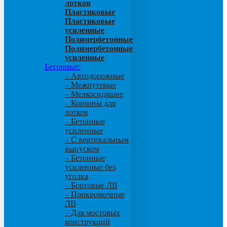
лотков
Пластиковые
Пластиковые
усиленные
Полимербетонные
Полимербетонные
усиленные
Бетонные:
– Автодорожные
– Межпутевые
– Мелкосидящие
– Корзины для
лотков
– Бетонные
усиленные
– С вертикальным
выпуском
– Бетонные
усиленные без
уголка
– Бортовые ЛВ
– Прикромочные
ЛВ
– Для мостовых
конструкций