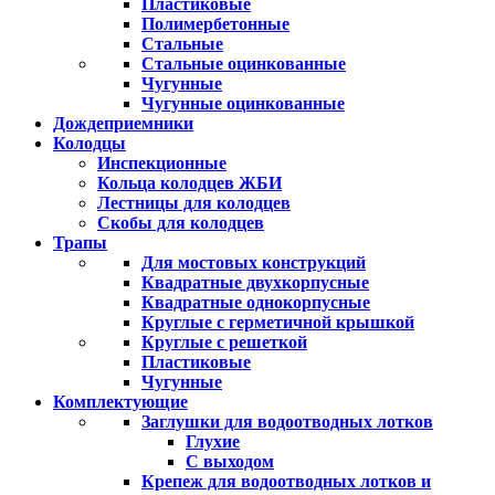
Пластиковые
Полимербетонные
Стальные
Стальные оцинкованные
Чугунные
Чугунные оцинкованные
Дождеприемники
Колодцы
Инспекционные
Кольца колодцев ЖБИ
Лестницы для колодцев
Скобы для колодцев
Трапы
Для мостовых конструкций
Квадратные двухкорпусные
Квадратные однокорпусные
Круглые с герметичной крышкой
Круглые с решеткой
Пластиковые
Чугунные
Комплектующие
Заглушки для водоотводных лотков
Глухие
С выходом
Крепеж для водоотводных лотков и