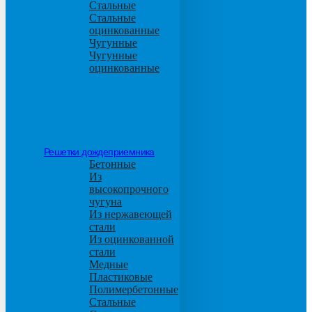
Стальные
Стальные
оцинкованные
Чугунные
Чугунные
оцинкованные
Решетки дождеприемника
Бетонные
Из
высокопрочного
чугуна
Из нержавеющей
стали
Из оцинкованной
стали
Медные
Пластиковые
Полимербетонные
Стальные