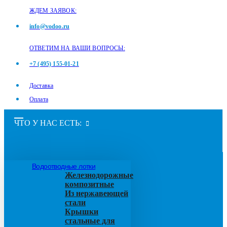
ЖДЕМ ЗАЯВОК:
info@vodoo.ru
ОТВЕТИМ НА ВАШИ ВОПРОСЫ:
+7 (495) 155-01-21
Доставка
Оплата
ЧТО У НАС ЕСТЬ:
Водоотводные лотки
Железнодорожные
композитные
Из нержавеющей
стали
Крышки
стальные для