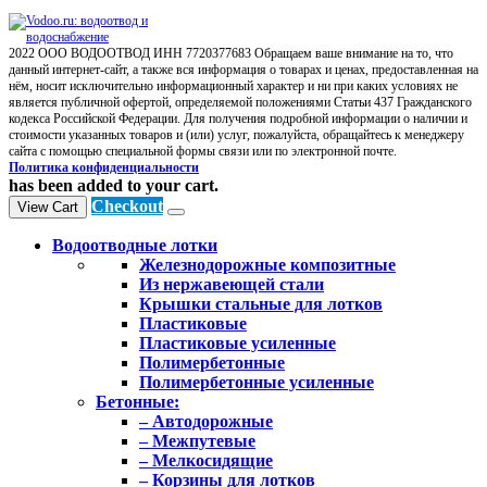
2022 ООО ВОДООТВОД ИНН 7720377683 Обращаем ваше внимание на то, что
данный интернет-сайт, а также вся информация о товарах и ценах, предоставленная на
нём, носит исключительно информационный характер и ни при каких условиях не
является публичной офертой, определяемой положениями Статьи 437 Гражданского
кодекса Российской Федерации. Для получения подробной информации о наличии и
стоимости указанных товаров и (или) услуг, пожалуйста, обращайтесь к менеджеру
сайта с помощью специальной формы связи или по электронной почте.
Политика конфиденциальности
has been added to your cart.
Checkout
View Cart
Водоотводные лотки
Железнодорожные композитные
Из нержавеющей стали
Крышки стальные для лотков
Пластиковые
Пластиковые усиленные
Полимербетонные
Полимербетонные усиленные
Бетонные:
– Автодорожные
– Межпутевые
– Мелкосидящие
– Корзины для лотков