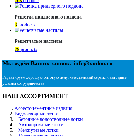
263
products
Решетка придверного поддона
3
products
Решетчатые настилы
79
products
Мы ждём Ваших заявок: info@vodoo.ru
Гарантируем хорошую оптовую цену, качественный сервис и выгодные
условия сотрудничества
НАШ АССОРТИМЕНТ
Асбестоцементные изделия
Водоотводные лотки
– Бетонные водоотводные лотки
– Автодорожные лотки
– Межпутевые лотки
– Мелкосидящие лотки