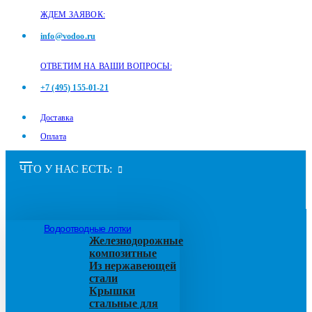
ЖДЕМ ЗАЯВОК:
info@vodoo.ru
ОТВЕТИМ НА ВАШИ ВОПРОСЫ:
+7 (495) 155-01-21
Доставка
Оплата
ЧТО У НАС ЕСТЬ:
Водоотводные лотки
Железнодорожные
композитные
Из нержавеющей
стали
Крышки
стальные для