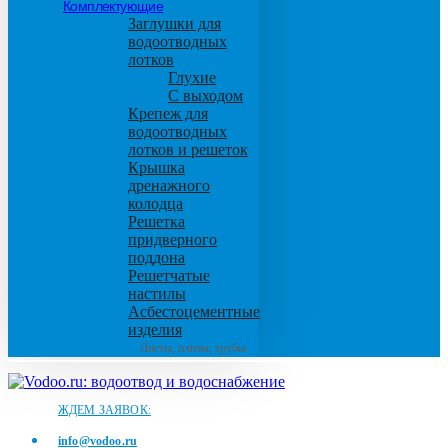
Комплектующие
Заглушки для
водоотводных
лотков
Глухие
С выходом
Крепеж для
водоотводных
лотков и решеток
Крышка
дренажного
колодца
Решетка
придверного
поддона
Решетчатые
настилы
Асбестоцементные
изделия
Листы, плиты, трубы
ЖДЕМ ЗАЯВОК:
info@vodoo.ru