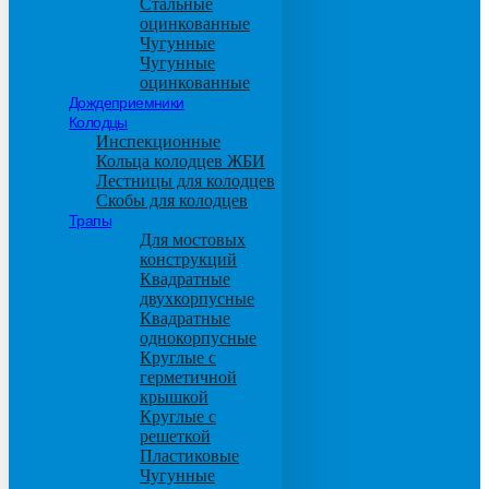
Стальные
оцинкованные
Чугунные
Чугунные
оцинкованные
Дождеприемники
Колодцы
Инспекционные
Кольца колодцев ЖБИ
Лестницы для колодцев
Скобы для колодцев
Трапы
Для мостовых
конструкций
Квадратные
двухкорпусные
Квадратные
однокорпусные
Круглые с
герметичной
крышкой
Круглые с
решеткой
Пластиковые
Чугунные