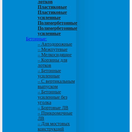
лотков
Пластиковые
Пластиковые
усиленные
Полимербетонные
Полимербетонные
усиленные
Бетонные:
– Автодорожные
– Межпутевые
– Мелкосидящие
– Корзины для
лотков
– Бетонные
усиленные
– С вертикальным
выпуском
– Бетонные
усиленные без
уголка
– Бортовые ЛВ
– Прикромочные
ЛВ
– Для мостовых
конструкций