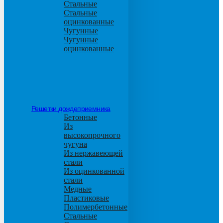
Стальные
Стальные
оцинкованные
Чугунные
Чугунные
оцинкованные
Решетки дождеприемника
Бетонные
Из
высокопрочного
чугуна
Из нержавеющей
стали
Из оцинкованной
стали
Медные
Пластиковые
Полимербетонные
Стальные