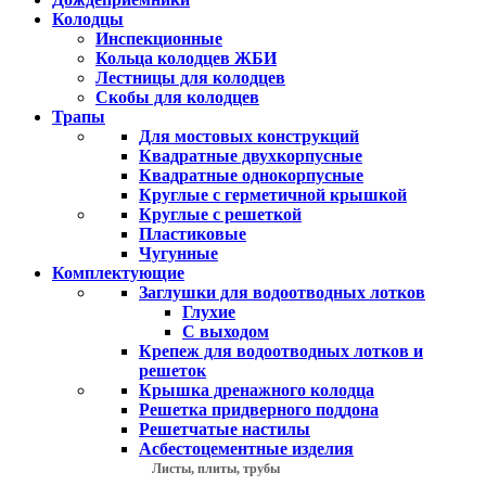
Колодцы
Инспекционные
Кольца колодцев ЖБИ
Лестницы для колодцев
Скобы для колодцев
Трапы
Для мостовых конструкций
Квадратные двухкорпусные
Квадратные однокорпусные
Круглые с герметичной крышкой
Круглые с решеткой
Пластиковые
Чугунные
Комплектующие
Заглушки для водоотводных лотков
Глухие
С выходом
Крепеж для водоотводных лотков и
решеток
Крышка дренажного колодца
Решетка придверного поддона
Решетчатые настилы
Асбестоцементные изделия
Листы, плиты, трубы