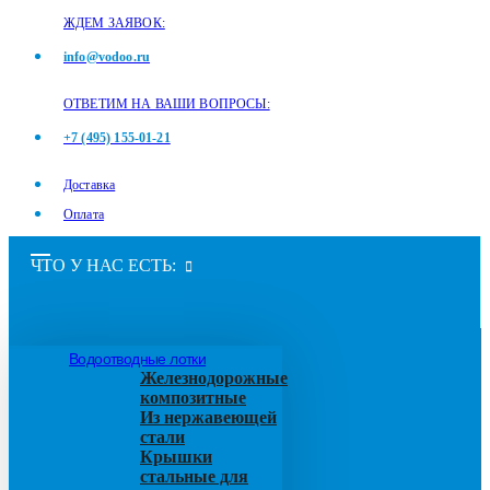
ЖДЕМ ЗАЯВОК:
info@vodoo.ru
ОТВЕТИМ НА ВАШИ ВОПРОСЫ:
+7 (495) 155-01-21
Доставка
Оплата
ЧТО У НАС ЕСТЬ:
Водоотводные лотки
Железнодорожные
композитные
Из нержавеющей
стали
Крышки
стальные для