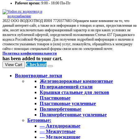
Рабочее время:
9:00 - 18:00 Пн-Пт
2022 ООО ВОДООТВОД ИНН 7720377683 Обращаем ваше внимание на то, что
данный интернет-сайт, а также вся информация о товарах и ценах, предоставленная на
нём, носит исключительно информационный характер и ни при каких условиях не
является публичной офертой, определяемой положениями Статьи 437 Гражданского
кодекса Российской Федерации. Для получения подробной информации о наличии и
стоимости указанных товаров и (или) услуг, пожалуйста, обращайтесь к менеджеру
сайта с помощью специальной формы связи или по электронной почте.
Политика конфиденциальности
has been added to your cart.
Checkout
View Cart
Водоотводные лотки
Железнодорожные композитные
Из нержавеющей стали
Крышки стальные для лотков
Пластиковые
Пластиковые усиленные
Полимербетонные
Полимербетонные усиленные
Бетонные:
— Автодорожные
— Межпутевые
— Мелкосидящие