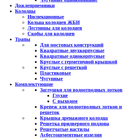
Дождеприемники
Колодцы
Инспекционные
Кольца колодцев ЖБИ
Лестницы для колодцев
Скобы для колодцев
Трапы
Для мостовых конструкций
Квадратные двухкорпусные
Квадратные однокорпусные
Круглые с герметичной крышкой
Круглые с решеткой
Пластиковые
Чугунные
Комплектующие
Заглушки для водоотводных лотков
Глухие
С выходом
Крепеж для водоотводных лотков и
решеток
Крышка дренажного колодца
Решетка придверного поддона
Решетчатые настилы
Асбестоцементные изделия