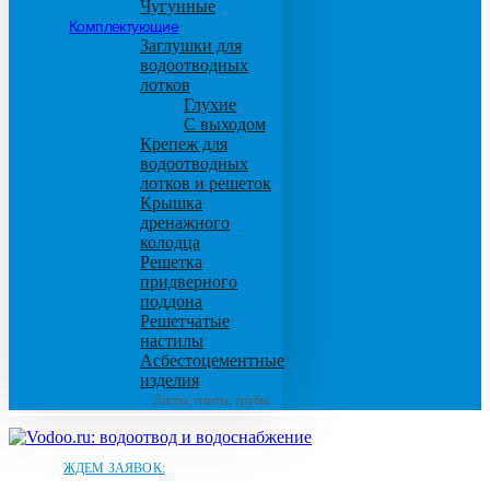
Чугунные
Комплектующие
Заглушки для
водоотводных
лотков
Глухие
С выходом
Крепеж для
водоотводных
лотков и решеток
Крышка
дренажного
колодца
Решетка
придверного
поддона
Решетчатые
настилы
Асбестоцементные
изделия
Листы, плиты, трубы
ЖДЕМ ЗАЯВОК: