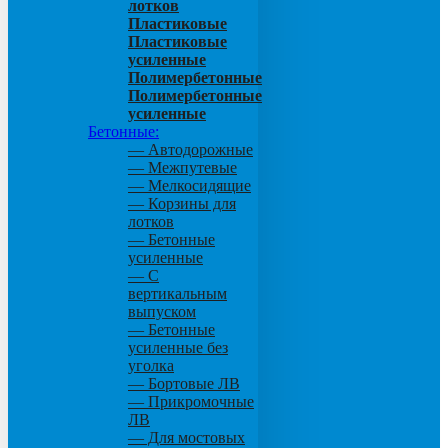
лотков
Пластиковые
Пластиковые
усиленные
Полимербетонные
Полимербетонные
усиленные
Бетонные:
— Автодорожные
— Межпутевые
— Мелкосидящие
— Корзины для
лотков
— Бетонные
усиленные
— С
вертикальным
выпуском
— Бетонные
усиленные без
уголка
— Бортовые ЛВ
— Прикромочные
ЛВ
— Для мостовых