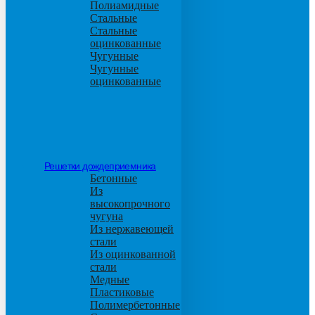
Полиамидные
Стальные
Стальные
оцинкованные
Чугунные
Чугунные
оцинкованные
Решетки дождеприемника
Бетонные
Из
высокопрочного
чугуна
Из нержавеющей
стали
Из оцинкованной
стали
Медные
Пластиковые
Полимербетонные