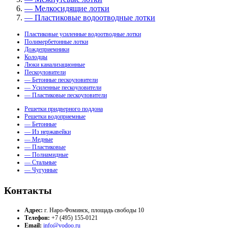
— Мелкосидящие лотки
— Пластиковые водоотводные лотки
Пластиковые усиленные водоотводные лотки
Полимербетонные лотки
Дождеприемники
Колодцы
Люки канализационные
Пескоуловители
— Бетонные пескоуловители
— Усиленные пескоуловители
— Пластиковые пескоуловители
Решетки придверного поддона
Решетки водоприемные
— Бетонные
— Из нержавейки
— Медные
— Пластиковые
— Полиамидные
— Стальные
— Чугунные
Контакты
Адрес:
г. Наро-Фоминск, площадь свободы 10
Телефон:
+7 (495) 155-0121
Email:
info@vodoo.ru