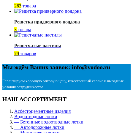
263
товара
Решетка придверного поддона
3
товара
Решетчатые настилы
79
товаров
Мы ждём Ваших заявок: info@vodoo.ru
Гарантируем хорошую оптовую цену, качественный сервис и выгодные
условия сотрудничества
НАШ АССОРТИМЕНТ
Асбестоцементные изделия
Водоотводные лотки
— Бетонные водоотводные лотки
— Автодорожные лотки
— Межпутевые лотки