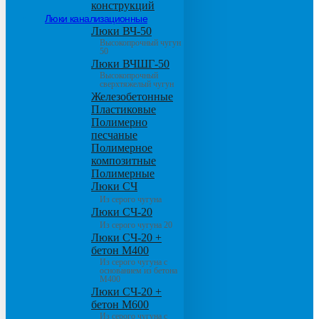
конструкций
Люки канализационные
Люки ВЧ-50
Высокопрочный чугун
50
Люки ВЧШГ-50
Высокопрочный
сверхтяжелый чугун
Железобетонные
Пластиковые
Полимерно
песчаные
Полимерное
композитные
Полимерные
Люки СЧ
Из серого чугуна
Люки СЧ-20
Из серого чугуна 20
Люки СЧ-20 +
бетон М400
Из серого чугуна с
основанием из бетона
М400
Люки СЧ-20 +
бетон М600
Из серого чугуна с