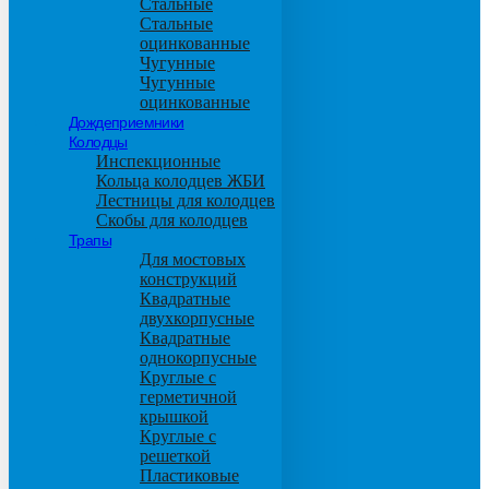
Стальные
Стальные
оцинкованные
Чугунные
Чугунные
оцинкованные
Дождеприемники
Колодцы
Инспекционные
Кольца колодцев ЖБИ
Лестницы для колодцев
Скобы для колодцев
Трапы
Для мостовых
конструкций
Квадратные
двухкорпусные
Квадратные
однокорпусные
Круглые с
герметичной
крышкой
Круглые с
решеткой
Пластиковые