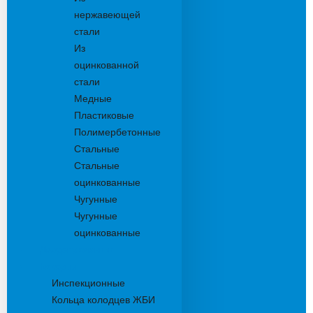
нержавеющей
стали
Из
оцинкованной
стали
Медные
Пластиковые
Полимербетонные
Стальные
Стальные
оцинкованные
Чугунные
Чугунные
оцинкованные
Дождеприемники
Колодцы
Инспекционные
Кольца колодцев ЖБИ