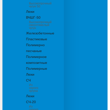
Высокопрочный
чугун 50
Люки
ВЧШГ-50
Высокопрочный
сверхтяжелый
чугун
Железобетонные
Пластиковые
Полимерно
песчаные
Полимерное
композитные
Полимерные
Люки
СЧ
Из
серого
чугуна
Люки
СЧ-20
Из
серого