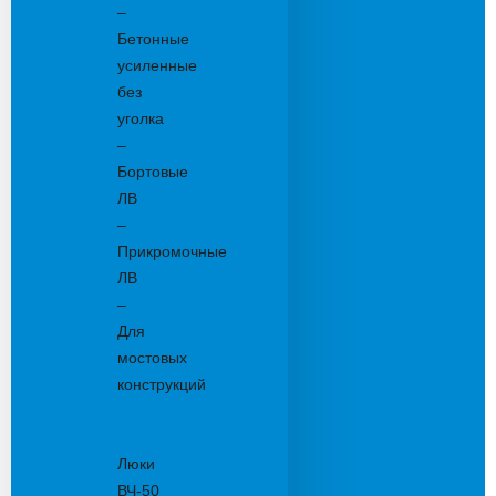
–
Бетонные
усиленные
без
уголка
–
Бортовые
ЛВ
–
Прикромочные
ЛВ
–
Для
мостовых
конструкций
Люки
канализационные
Люки
ВЧ-50