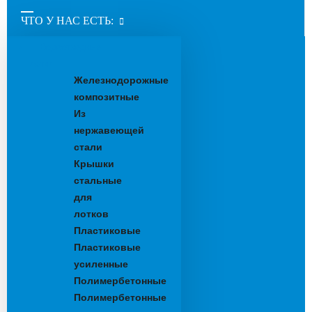
ЧТО У НАС ЕСТЬ:
Водоотводные
лотки
Железнодорожные
композитные
Из
нержавеющей
стали
Крышки
стальные
для
лотков
Пластиковые
Пластиковые
усиленные
Полимербетонные
Полимербетонные