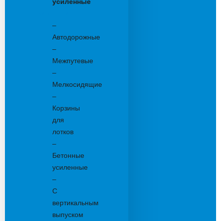
усиленные
Бетонные:
–
Автодорожные
–
Межпутевые
–
Мелкосидящие
–
Корзины
для
лотков
–
Бетонные
усиленные
–
С
вертикальным
выпуском