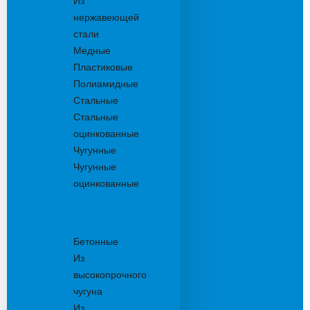
Из
нержавеющей
стали
Медные
Пластиковые
Полиамидные
Стальные
Стальные
оцинкованные
Чугунные
Чугунные
оцинкованные
Решетки
дождеприемника
Бетонные
Из
высокопрочного
чугуна
Из