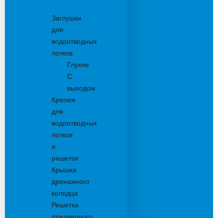
Комплектующие
Заглушки
для
водоотводных
лотков
Глухие
С
выходом
Крепеж
для
водоотводных
лотков
и
решеток
Крышка
дренажного
колодца
Решетка
придверного