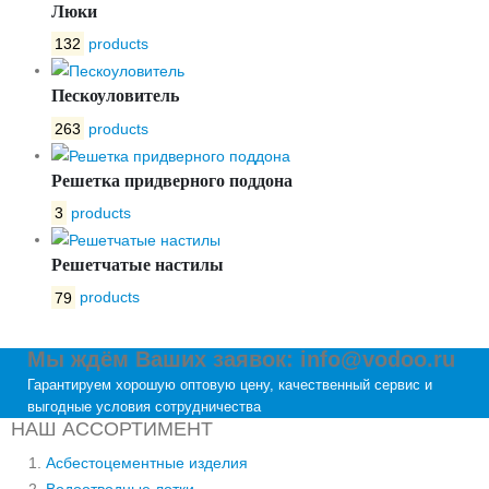
Люки
132
products
Пескоуловитель
263
products
Решетка придверного поддона
3
products
Решетчатые настилы
79
products
Мы ждём Ваших заявок: info@vodoo.ru
Гарантируем хорошую оптовую цену, качественный сервис и
выгодные условия сотрудничества
НАШ АССОРТИМЕНТ
Асбестоцементные изделия