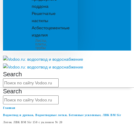
поддона
Решетчатые
настилы
Асбестоцементные
изделия
Листы,
плиты,
трубы
Search
Search
Главная
Водоотвод и дренаж
,
Водоотводные лотки
,
Бетонные усиленные
,
ЛВК ВМ Sir
Лоток ЛВК ВМ Sir 150 с уклоном № 20
ЛОТОК ЛВК ВМ SIR 150 С