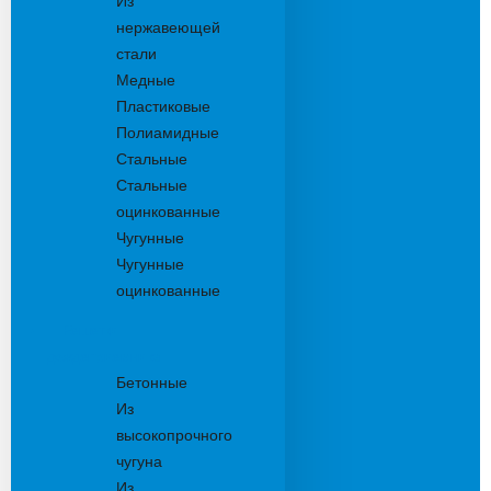
Из
нержавеющей
стали
Медные
Пластиковые
Полиамидные
Стальные
Стальные
оцинкованные
Чугунные
Чугунные
оцинкованные
Решетки
дождеприемника
Бетонные
Из
высокопрочного
чугуна
Из