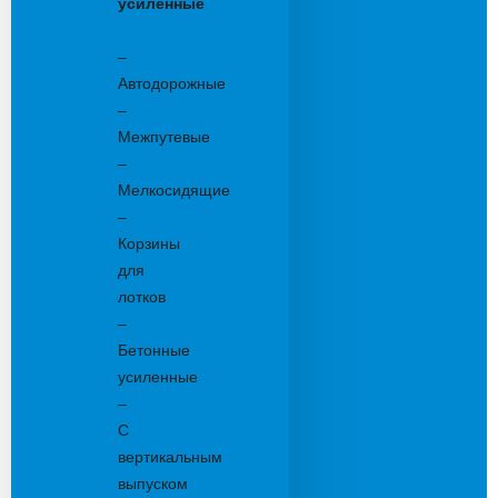
усиленные
Бетонные:
–
Автодорожные
–
Межпутевые
–
Мелкосидящие
–
Корзины
для
лотков
–
Бетонные
усиленные
–
С
вертикальным
выпуском