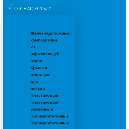
ЧТО У НАС ЕСТЬ:
Водоотводные
лотки
Железнодорожные
композитные
Из
нержавеющей
стали
Крышки
стальные
для
лотков
Пластиковые
Пластиковые
усиленные
Полимербетонные
Полимербетонные