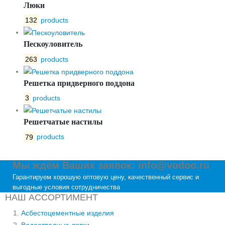
Люки
132
products
Пескоуловитель
263
products
Решетка придверного поддона
3
products
Решетчатые настилы
79
products
Мы ждём Ваших заявок: info@vodoo.ru
Гарантируем хорошую оптовую цену, качественный сервис и
выгодные условия сотрудничества
НАШ АССОРТИМЕНТ
Асбестоцементные изделия