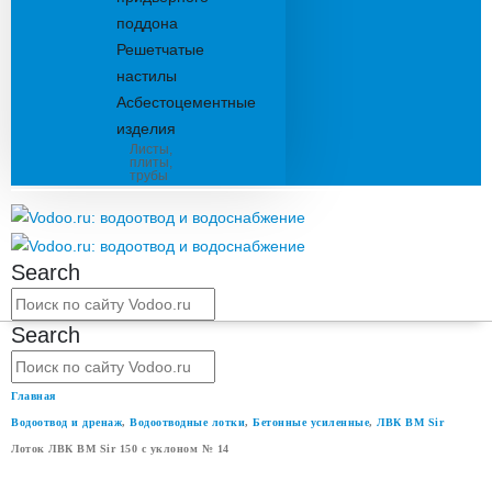
поддона
Решетчатые
настилы
Асбестоцементные
изделия
Листы,
плиты,
трубы
Search
Search
Главная
Водоотвод и дренаж
,
Водоотводные лотки
,
Бетонные усиленные
,
ЛВК ВМ Sir
Лоток ЛВК ВМ Sir 150 с уклоном № 14
ЛОТОК ЛВК ВМ SIR 150 С