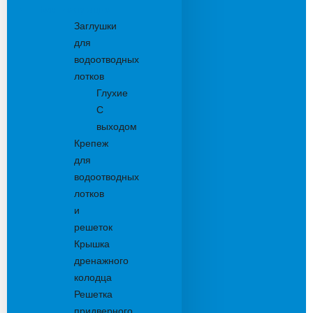
Комплектующие
Заглушки
для
водоотводных
лотков
Глухие
С
выходом
Крепеж
для
водоотводных
лотков
и
решеток
Крышка
дренажного
колодца
Решетка
придверного