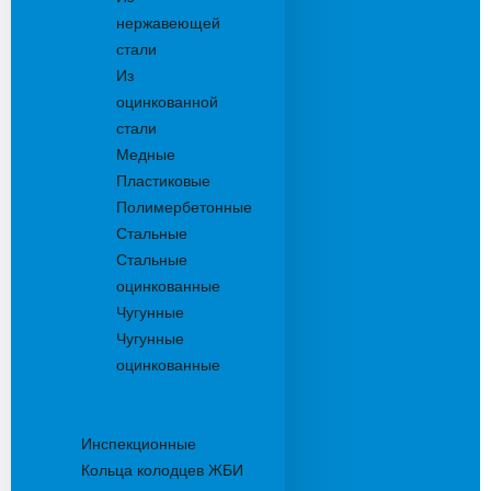
нержавеющей
стали
Из
оцинкованной
стали
Медные
Пластиковые
Полимербетонные
Стальные
Стальные
оцинкованные
Чугунные
Чугунные
оцинкованные
Дождеприемники
Колодцы
Инспекционные
Кольца колодцев ЖБИ