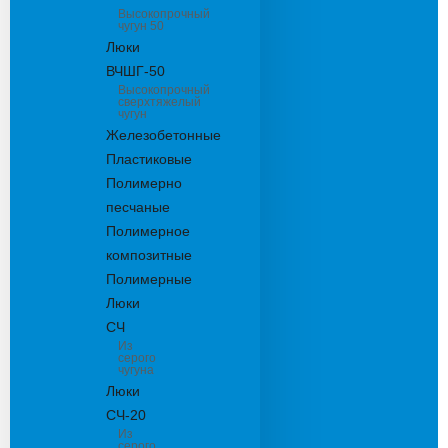
Высокопрочный
чугун 50
Люки
ВЧШГ-50
Высокопрочный
сверхтяжелый
чугун
Железобетонные
Пластиковые
Полимерно
песчаные
Полимерное
композитные
Полимерные
Люки
СЧ
Из
серого
чугуна
Люки
СЧ-20
Из
серого