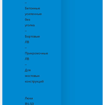
–
Бетонные
усиленные
без
уголка
–
Бортовые
ЛВ
–
Прикромочные
ЛВ
–
Для
мостовых
конструкций
Люки
канализационные
Люки
ВЧ-50