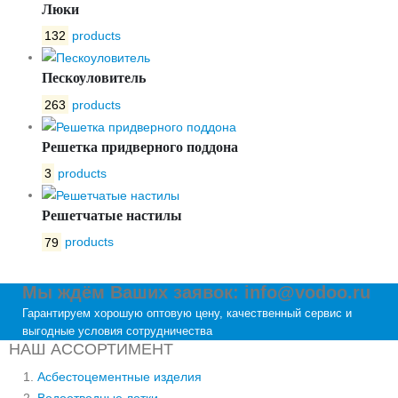
Люки
132
products
Пескоуловитель
263
products
Решетка придверного поддона
3
products
Решетчатые настилы
79
products
Мы ждём Ваших заявок: info@vodoo.ru
Гарантируем хорошую оптовую цену, качественный сервис и
выгодные условия сотрудничества
НАШ АССОРТИМЕНТ
Асбестоцементные изделия