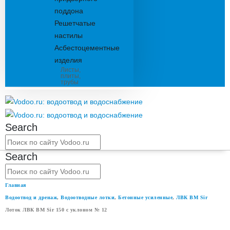
поддона
Решетчатые
настилы
Асбестоцементные
изделия
Листы,
плиты,
трубы
Search
Search
Главная
Водоотвод и дренаж
,
Водоотводные лотки
,
Бетонные усиленные
,
ЛВК ВМ Sir
Лоток ЛВК ВМ Sir 150 с уклоном № 12
ЛОТОК ЛВК ВМ SIR 150 С