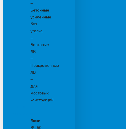
–
Бетонные
усиленные
без
уголка
–
Бортовые
ЛВ
–
Прикромочные
ЛВ
–
Для
мостовых
конструкций
Люки
канализационные
Люки
ВЧ-50