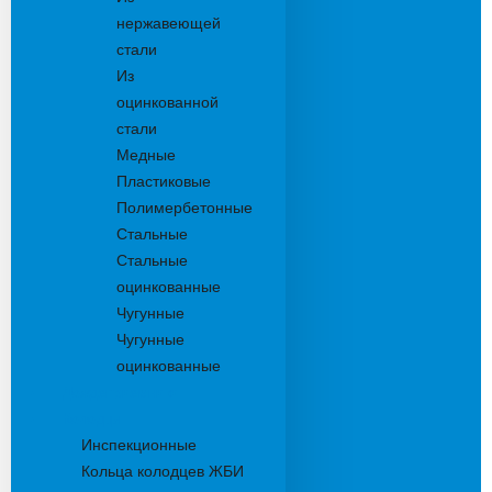
нержавеющей
стали
Из
оцинкованной
стали
Медные
Пластиковые
Полимербетонные
Стальные
Стальные
оцинкованные
Чугунные
Чугунные
оцинкованные
Дождеприемники
Колодцы
Инспекционные
Кольца колодцев ЖБИ