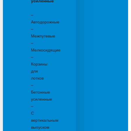
усиленные
Бетонные:
–
Автодорожные
–
Межпутевые
–
Мелкосидящие
–
Корзины
для
лотков
–
Бетонные
усиленные
–
С
вертикальным
выпуском