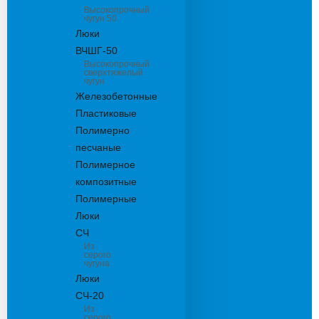
Высокопрочный
чугун 50
Люки
ВЧШГ-50
Высокопрочный
сверхтяжелый
чугун
Железобетонные
Пластиковые
Полимерно
песчаные
Полимерное
композитные
Полимерные
Люки
СЧ
Из
серого
чугуна
Люки
СЧ-20
Из
серого