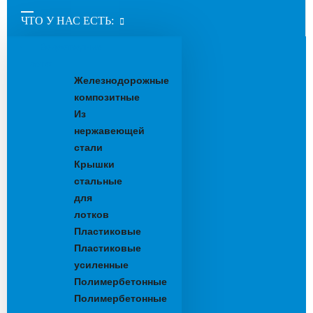
ЧТО У НАС ЕСТЬ:
Водоотводные
лотки
Железнодорожные
композитные
Из
нержавеющей
стали
Крышки
стальные
для
лотков
Пластиковые
Пластиковые
усиленные
Полимербетонные
Полимербетонные