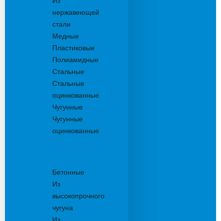
Из
нержавеющей
стали
Медные
Пластиковые
Полиамидные
Стальные
Стальные
оцинкованные
Чугунные
Чугунные
оцинкованные
Решетки
дождеприемника
Бетонные
Из
высокопрочного
чугуна
Из