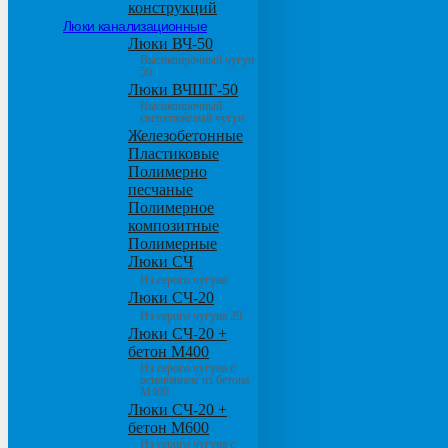
конструкций
Люки канализационные
Люки ВЧ-50
Высокопрочный чугун
50
Люки ВЧШГ-50
Высокопрочный
сверхтяжелый чугун
Железобетонные
Пластиковые
Полимерно
песчаные
Полимерное
композитные
Полимерные
Люки СЧ
Из серого чугуна
Люки СЧ-20
Из серого чугуна 20
Люки СЧ-20 +
бетон М400
Из серого чугуна с
основанием из бетона
М400
Люки СЧ-20 +
бетон М600
Из серого чугуна с