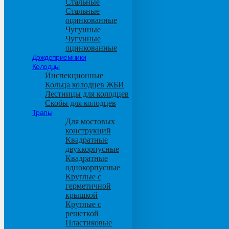
Стальные
Стальные
оцинкованные
Чугунные
Чугунные
оцинкованные
Дождеприемники
Колодцы
Инспекционные
Кольца колодцев ЖБИ
Лестницы для колодцев
Скобы для колодцев
Трапы
Для мостовых
конструкций
Квадратные
двухкорпусные
Квадратные
однокорпусные
Круглые с
герметичной
крышкой
Круглые с
решеткой
Пластиковые