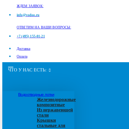
ЖДЕМ ЗАЯВОК:
info@vodoo.ru
ОТВЕТИМ НА ВАШИ ВОПРОСЫ:
+7 (495) 155-01-21
Доставка
Оплата
ЧТО У НАС ЕСТЬ:
Водоотводные лотки
Железнодорожные
композитные
Из нержавеющей
стали
Крышки
стальные для