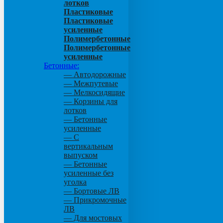
лотков
Пластиковые
Пластиковые
усиленные
Полимербетонные
Полимербетонные
усиленные
Бетонные:
— Автодорожные
— Межпутевые
— Мелкосидящие
— Корзины для
лотков
— Бетонные
усиленные
— С
вертикальным
выпуском
— Бетонные
усиленные без
уголка
— Бортовые ЛВ
— Прикромочные
ЛВ
— Для мостовых