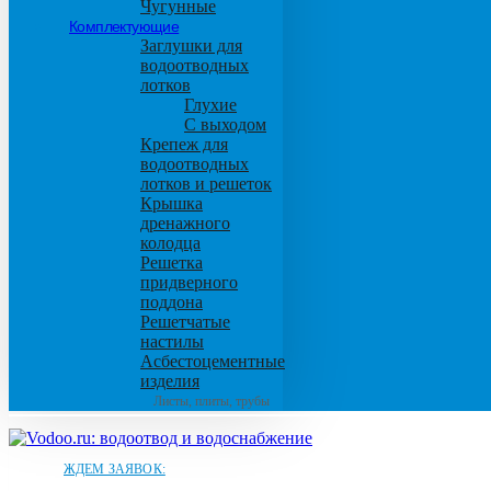
Чугунные
Комплектующие
Заглушки для
водоотводных
лотков
Глухие
С выходом
Крепеж для
водоотводных
лотков и решеток
Крышка
дренажного
колодца
Решетка
придверного
поддона
Решетчатые
настилы
Асбестоцементные
изделия
Листы, плиты, трубы
ЖДЕМ ЗАЯВОК: