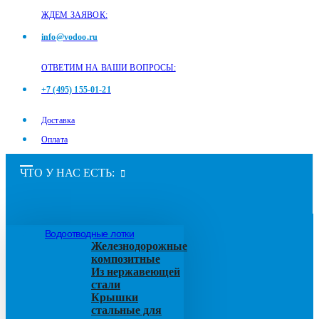
ЖДЕМ ЗАЯВОК:
info@vodoo.ru
ОТВЕТИМ НА ВАШИ ВОПРОСЫ:
+7 (495) 155-01-21
Доставка
Оплата
ЧТО У НАС ЕСТЬ:
Водоотводные лотки
Железнодорожные
композитные
Из нержавеющей
стали
Крышки
стальные для