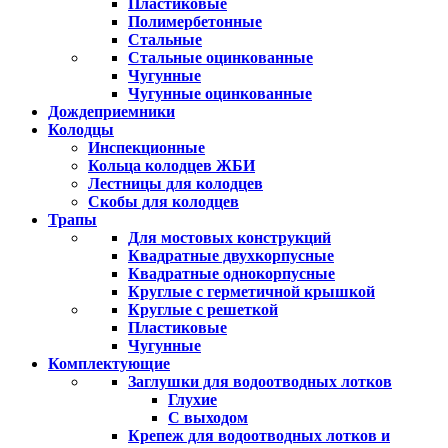
Пластиковые
Полимербетонные
Стальные
Стальные оцинкованные
Чугунные
Чугунные оцинкованные
Дождеприемники
Колодцы
Инспекционные
Кольца колодцев ЖБИ
Лестницы для колодцев
Скобы для колодцев
Трапы
Для мостовых конструкций
Квадратные двухкорпусные
Квадратные однокорпусные
Круглые с герметичной крышкой
Круглые с решеткой
Пластиковые
Чугунные
Комплектующие
Заглушки для водоотводных лотков
Глухие
С выходом
Крепеж для водоотводных лотков и