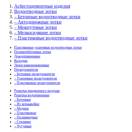
Асбестоцементные изделия
Водоотводные лотки
– Бетонные водоотводные лотки
– Автодорожные лотки
– Межпутевые лотки
– Мелкосидящие лотки
– Пластиковые водоотводные лотки
Пластиковые усиленные водоотводные лотки
Полимербетонные лотки
Дождеприемники
Колодцы
Люки канализационные
Пескоуловители
– Бетонные пескоуловители
– Усиленные пескоуловители
– Пластиковые пескоуловители
Решетки придверного поддона
Решетки водоприемные
– Бетонные
– Из нержавейки
– Медные
– Пластиковые
– Полиамидные
– Стальные
– Чугунные