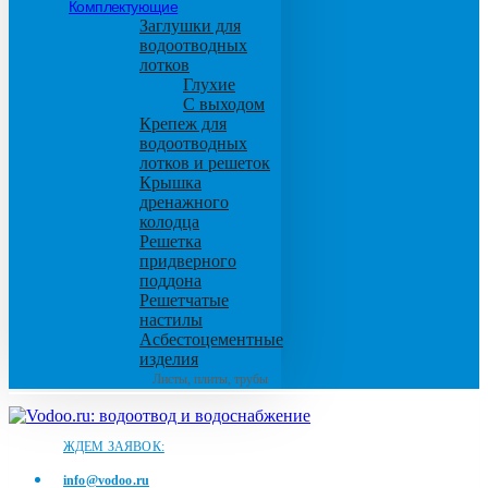
Комплектующие
Заглушки для
водоотводных
лотков
Глухие
С выходом
Крепеж для
водоотводных
лотков и решеток
Крышка
дренажного
колодца
Решетка
придверного
поддона
Решетчатые
настилы
Асбестоцементные
изделия
Листы, плиты, трубы
ЖДЕМ ЗАЯВОК:
info@vodoo.ru