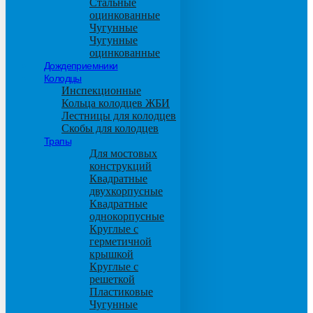
Стальные
оцинкованные
Чугунные
Чугунные
оцинкованные
Дождеприемники
Колодцы
Инспекционные
Кольца колодцев ЖБИ
Лестницы для колодцев
Скобы для колодцев
Трапы
Для мостовых
конструкций
Квадратные
двухкорпусные
Квадратные
однокорпусные
Круглые с
герметичной
крышкой
Круглые с
решеткой
Пластиковые
Чугунные