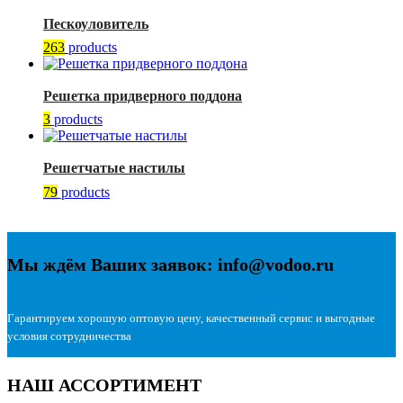
Пескоуловитель
263
products
Решетка придверного поддона
3
products
Решетчатые настилы
79
products
Мы ждём Ваших заявок: info@vodoo.ru
Гарантируем хорошую оптовую цену, качественный сервис и выгодные
условия сотрудничества
НАШ АССОРТИМЕНТ