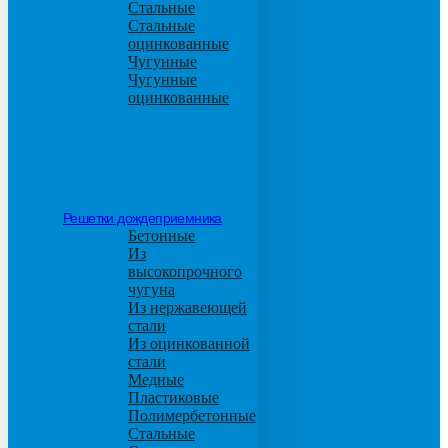
Стальные
Стальные
оцинкованные
Чугунные
Чугунные
оцинкованные
Решетки дождеприемника
Бетонные
Из
высокопрочного
чугуна
Из нержавеющей
стали
Из оцинкованной
стали
Медные
Пластиковые
Полимербетонные
Стальные