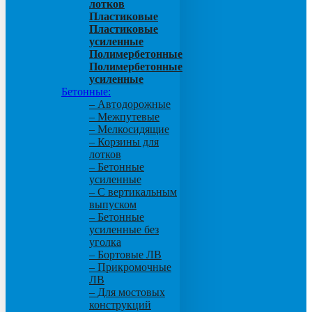
лотков
Пластиковые
Пластиковые
усиленные
Полимербетонные
Полимербетонные
усиленные
Бетонные:
– Автодорожные
– Межпутевые
– Мелкосидящие
– Корзины для
лотков
– Бетонные
усиленные
– С вертикальным
выпуском
– Бетонные
усиленные без
уголка
– Бортовые ЛВ
– Прикромочные
ЛВ
– Для мостовых
конструкций