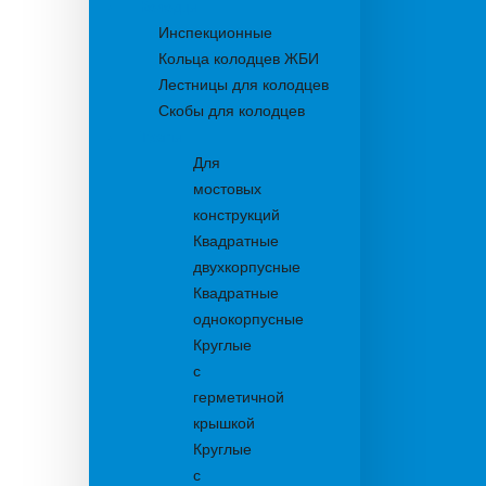
Колодцы
Инспекционные
Кольца колодцев ЖБИ
Лестницы для колодцев
Скобы для колодцев
Трапы
Для
мостовых
конструкций
Квадратные
двухкорпусные
Квадратные
однокорпусные
Круглые
с
герметичной
крышкой
Круглые
с