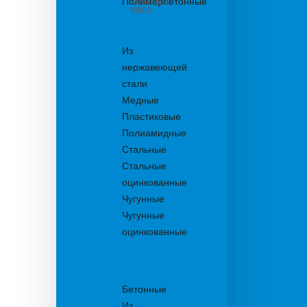
Полимербетонные
из бетона
М600
Решетки
водоприемные
Из
нержавеющей
стали
Медные
Пластиковые
Полиамидные
Стальные
Стальные
оцинкованные
Чугунные
Чугунные
оцинкованные
Решетки
дождеприемника
Бетонные
Из