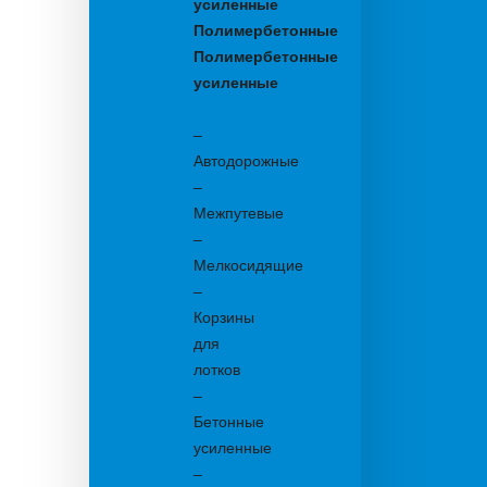
усиленные
Полимербетонные
Полимербетонные
усиленные
Бетонные:
–
Автодорожные
–
Межпутевые
–
Мелкосидящие
–
Корзины
для
лотков
–
Бетонные
усиленные
–