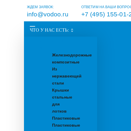
ЖДЕМ ЗАЯВОК:
ОТВЕТИМ НА ВАШИ ВОПРО
info@vodoo.ru
+7 (495) 155-01-
ЧТО У НАС ЕСТЬ:
Водоотводные
лотки
Железнодорожные
композитные
Из
нержавеющей
стали
Крышки
стальные
для
лотков
Пластиковые
Пластиковые