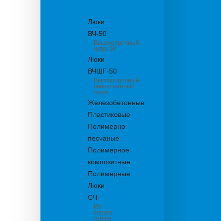
канализационные
Люки
ВЧ-50
Высокопрочный
чугун 50
Люки
ВЧШГ-50
Высокопрочный
сверхтяжелый
чугун
Железобетонные
Пластиковые
Полимерно
песчаные
Полимерное
композитные
Полимерные
Люки
СЧ
Из
серого
чугуна