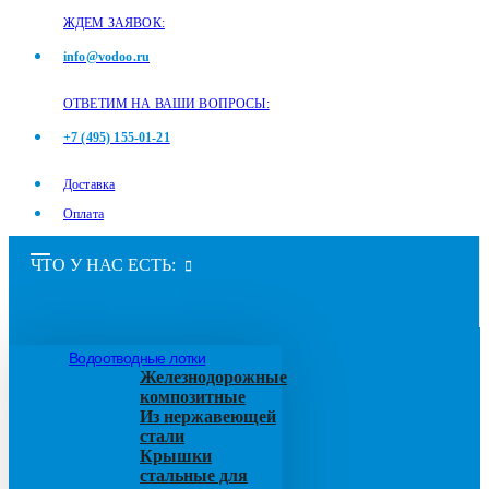
ЖДЕМ ЗАЯВОК:
info@vodoo.ru
ОТВЕТИМ НА ВАШИ ВОПРОСЫ:
+7 (495) 155-01-21
Доставка
Оплата
ЧТО У НАС ЕСТЬ:
Водоотводные лотки
Железнодорожные
композитные
Из нержавеющей
стали
Крышки
стальные для