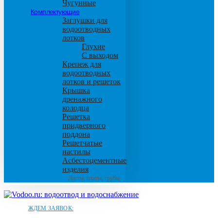
Чугунные
Комплектующие
Заглушки для
водоотводных
лотков
Глухие
С выходом
Крепеж для
водоотводных
лотков и решеток
Крышка
дренажного
колодца
Решетка
придверного
поддона
Решетчатые
настилы
Асбестоцементные
изделия
Листы, плиты, трубы
ЖДЕМ ЗАЯВОК: