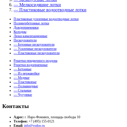
— Мелкосидящие лотки
— Пластиковые водоотводные лотки
Пластиковые усиленные водоотводные лотки
Полимербетонные лотки
Дождеприемники
Колодцы
Люки канализационные
Пескоуловители
— Бетонные пескоуловители
— Усиленные пескоуловители
— Пластиковые пескоуловители
Решетки придверного поддона
Решетки водоприемные
— Бетонные
— Из нержавейки
— Медные
— Пластиковые
— Полиамидные
— Стальные
— Чугунные
Контакты
Адрес:
г. Наро-Фоминск, площадь свободы 10
Телефон:
+7 (495) 155-0121
Email:
info@vodoo.ru