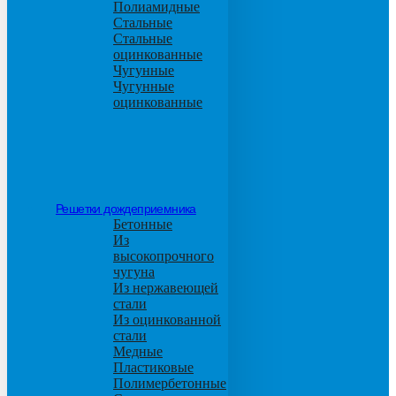
Полиамидные
Стальные
Стальные
оцинкованные
Чугунные
Чугунные
оцинкованные
Решетки дождеприемника
Бетонные
Из
высокопрочного
чугуна
Из нержавеющей
стали
Из оцинкованной
стали
Медные
Пластиковые
Полимербетонные