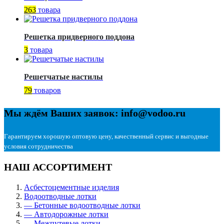
263
товара
Решетка придверного поддона
3
товара
Решетчатые настилы
79
товаров
Мы ждём Ваших заявок: info@vodoo.ru
Гарантируем хорошую оптовую цену, качественный сервис и выгодные
условия сотрудничества
НАШ АССОРТИМЕНТ
Асбестоцементные изделия
Водоотводные лотки
— Бетонные водоотводные лотки
— Автодорожные лотки
— Межпутевые лотки