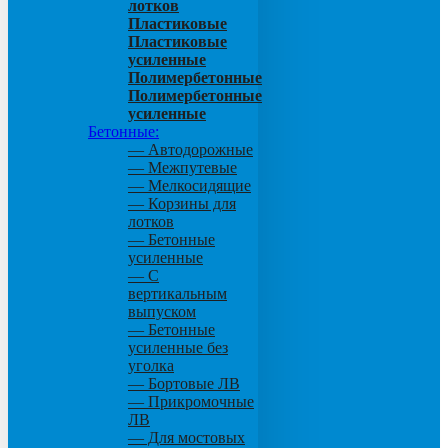
лотков
Пластиковые
Пластиковые
усиленные
Полимербетонные
Полимербетонные
усиленные
Бетонные:
— Автодорожные
— Межпутевые
— Мелкосидящие
— Корзины для
лотков
— Бетонные
усиленные
— С
вертикальным
выпуском
— Бетонные
усиленные без
уголка
— Бортовые ЛВ
— Прикромочные
ЛВ
— Для мостовых