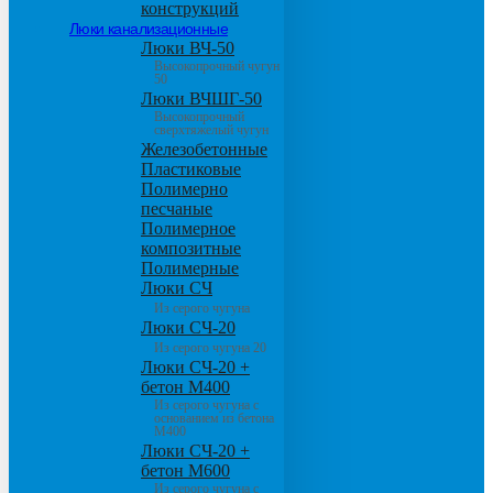
конструкций
Люки канализационные
Люки ВЧ-50
Высокопрочный чугун
50
Люки ВЧШГ-50
Высокопрочный
сверхтяжелый чугун
Железобетонные
Пластиковые
Полимерно
песчаные
Полимерное
композитные
Полимерные
Люки СЧ
Из серого чугуна
Люки СЧ-20
Из серого чугуна 20
Люки СЧ-20 +
бетон М400
Из серого чугуна с
основанием из бетона
М400
Люки СЧ-20 +
бетон М600
Из серого чугуна с