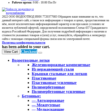
Рабочее время:
9:00 - 18:00 Пн-Пт
2022 ООО ВОДООТВОД ИНН 7720377683 Обращаем ваше внимание на то, что
данный интернет-сайт, а также вся информация о товарах и ценах, предоставленная на
нём, носит исключительно информационный характер и ни при каких условиях не
является публичной офертой, определяемой положениями Статьи 437 Гражданского
кодекса Российской Федерации. Для получения подробной информации о наличии и
стоимости указанных товаров и (или) услуг, пожалуйста, обращайтесь к менеджеру
сайта с помощью специальной формы связи или по электронной почте.
Политика конфиденциальности
has been added to your cart.
Checkout
View Cart
Водоотводные лотки
Железнодорожные композитные
Из нержавеющей стали
Крышки стальные для лотков
Пластиковые
Пластиковые усиленные
Полимербетонные
Полимербетонные усиленные
Бетонные:
— Автодорожные
— Межпутевые
— Мелкосидящие