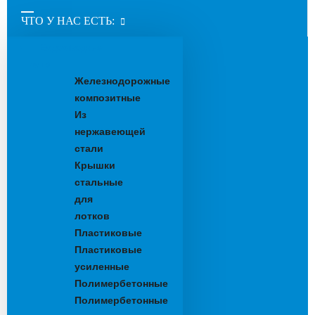
ЧТО У НАС ЕСТЬ:
Водоотводные
лотки
Железнодорожные
композитные
Из
нержавеющей
стали
Крышки
стальные
для
лотков
Пластиковые
Пластиковые
усиленные
Полимербетонные
Полимербетонные