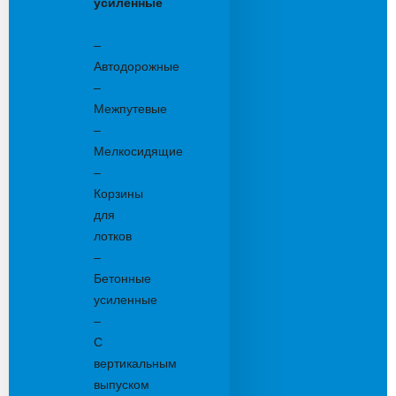
усиленные
Бетонные:
–
Автодорожные
–
Межпутевые
–
Мелкосидящие
–
Корзины
для
лотков
–
Бетонные
усиленные
–
С
вертикальным
выпуском