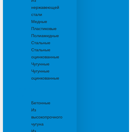
Из
нержавеющей
стали
Медные
Пластиковые
Полиамидные
Стальные
Стальные
оцинкованные
Чугунные
Чугунные
оцинкованные
Решетки
дождеприемника
Бетонные
Из
высокопрочного
чугуна
Из