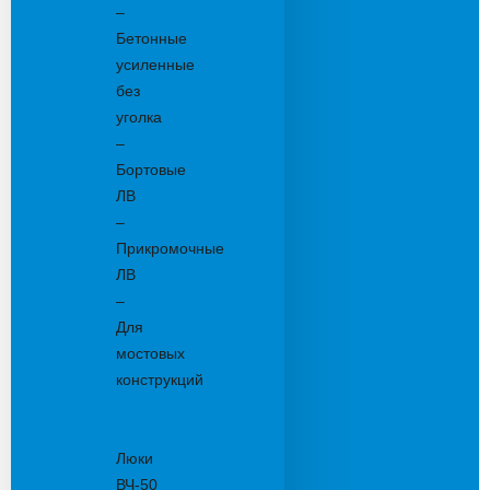
–
Бетонные
усиленные
без
уголка
–
Бортовые
ЛВ
–
Прикромочные
ЛВ
–
Для
мостовых
конструкций
Люки
канализационные
Люки
ВЧ-50