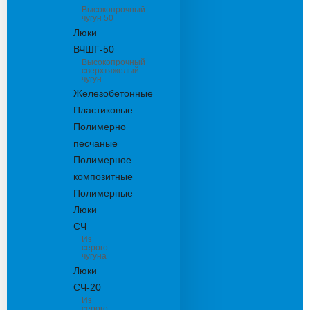
Высокопрочный
чугун 50
Люки
ВЧШГ-50
Высокопрочный
сверхтяжелый
чугун
Железобетонные
Пластиковые
Полимерно
песчаные
Полимерное
композитные
Полимерные
Люки
СЧ
Из
серого
чугуна
Люки
СЧ-20
Из
серого