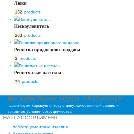
Люки
132
products
Пескоуловитель
263
products
Решетка придверного поддона
3
products
Решетчатые настилы
79
products
Мы ждём Ваших заявок: info@vodoo.ru
Гарантируем хорошую оптовую цену, качественный сервис и
выгодные условия сотрудничества
НАШ АССОРТИМЕНТ
Асбестоцементные изделия