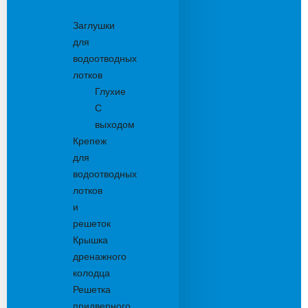
Комплектующие
Заглушки
для
водоотводных
лотков
Глухие
С
выходом
Крепеж
для
водоотводных
лотков
и
решеток
Крышка
дренажного
колодца
Решетка
придверного