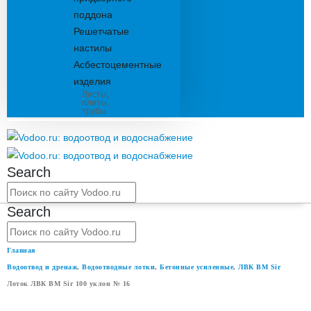
поддона
Решетчатые
настилы
Асбестоцементные
изделия
Листы,
плиты,
трубы
Search
Search
Главная
Водоотвод и дренаж
,
Водоотводные лотки
,
Бетонные усиленные
,
ЛВК ВМ Sir
Лоток ЛВК ВМ Sir 100 уклон № 16
ЛОТОК ЛВК ВМ SIR 100