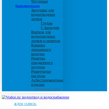
Чугунные
Комплектующие
Заглушки для
водоотводных
лотков
Глухие
С выходом
Крепеж для
водоотводных
лотков и решеток
Крышка
дренажного
колодца
Решетка
придверного
поддона
Решетчатые
настилы
Асбестоцементные
изделия
Листы, плиты, трубы
ЖДЕМ ЗАЯВОК: