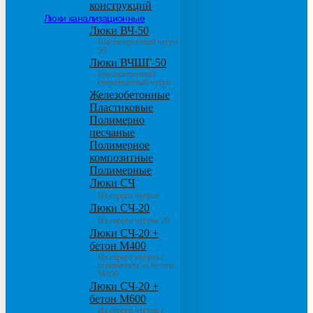
конструкций
Люки канализационные
Люки ВЧ-50
Высокопрочный чугун
50
Люки ВЧШГ-50
Высокопрочный
сверхтяжелый чугун
Железобетонные
Пластиковые
Полимерно
песчаные
Полимерное
композитные
Полимерные
Люки СЧ
Из серого чугуна
Люки СЧ-20
Из серого чугуна 20
Люки СЧ-20 +
бетон М400
Из серого чугуна с
основанием из бетона
М400
Люки СЧ-20 +
бетон М600
Из серого чугуна с