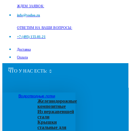
ЖДЕМ ЗАЯВОК:
info@vodoo.ru
ОТВЕТИМ НА ВАШИ ВОПРОСЫ:
+7 (495) 155-01-21
Доставка
Оплата
ЧТО У НАС ЕСТЬ:
Водоотводные лотки
Железнодорожные
композитные
Из нержавеющей
стали
Крышки
стальные для