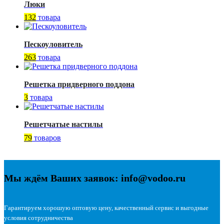
Люки
132
товара
Пескоуловитель
263
товара
Решетка придверного поддона
3
товара
Решетчатые настилы
79
товаров
Мы ждём Ваших заявок: info@vodoo.ru
Гарантируем хорошую оптовую цену, качественный сервис и выгодные
условия сотрудничества