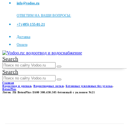
info@vodoo.ru
ОТВЕТИМ НА ВАШИ ВОПРОСЫ:
+7 (495) 155-01-21
Доставка
Оплата
Search
Search
Главная
Водоотвод и дренаж
,
Водоотводные лотки
,
Бетонные усиленные без уголка
,
BetonPlus
Лоток ЛБ BetonPlus Е600 300.430.505 бетонный с уклоном №21
ЛОТОК ЛБ BETONPLUS Е600
300.430.505 БЕТОННЫЙ С
УКЛОНОМ №21