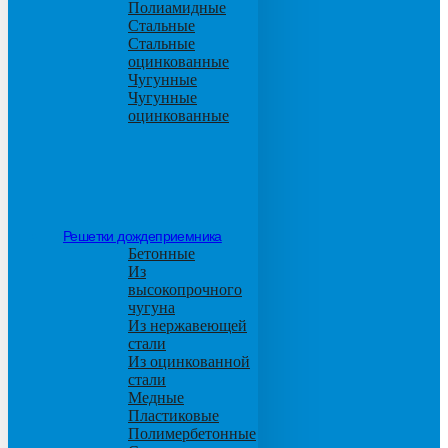
Полиамидные
Стальные
Стальные
оцинкованные
Чугунные
Чугунные
оцинкованные
Решетки дождеприемника
Бетонные
Из
высокопрочного
чугуна
Из нержавеющей
стали
Из оцинкованной
стали
Медные
Пластиковые
Полимербетонные