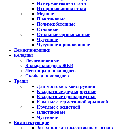
Из нержавеющей стали
Из оцинкованной стали
Медные
Пластиковые
Полимербетонные
Стальные
Стальные оцинкованные
Чугунные
Чугунные оцинкованные
Дождеприемники
Колодцы
Инспекционные
Кольца колодцев ЖБИ
Лестницы для колодцев
Скобы для колодцев
Трапы
Для мостовых конструкций
Квадратные двухкорпусные
Квадратные однокорпусные
Круглые с герметичной крышкой
Круглые с решеткой
Пластиковые
Чугунные
Комплектующие
Заглушки для водоотводных лотков