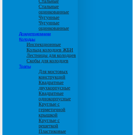
Стальные
Стальные
оцинкованные
Чугунные
Чугунные
оцинкованные
Дождеприемники
Колодцы
Инспекционные
Кольца колодцев ЖБИ
Лестницы для колодцев
Скобы для колодцев
Трапы
Для мостовых
конструкций
Квадратные
двухкорпусные
Квадратные
однокорпусные
Круглые с
герметичной
крышкой
Круглые с
решеткой
Пластиковые