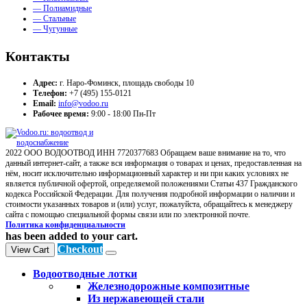
— Полиамидные
— Стальные
— Чугунные
Контакты
Адрес:
г. Наро-Фоминск, площадь свободы 10
Телефон:
+7 (495) 155-0121
Email:
info@vodoo.ru
Рабочее время:
9:00 - 18:00 Пн-Пт
2022 ООО ВОДООТВОД ИНН 7720377683 Обращаем ваше внимание на то, что
данный интернет-сайт, а также вся информация о товарах и ценах, предоставленная на
нём, носит исключительно информационный характер и ни при каких условиях не
является публичной офертой, определяемой положениями Статьи 437 Гражданского
кодекса Российской Федерации. Для получения подробной информации о наличии и
стоимости указанных товаров и (или) услуг, пожалуйста, обращайтесь к менеджеру
сайта с помощью специальной формы связи или по электронной почте.
Политика конфиденциальности
has been added to your cart.
Checkout
View Cart
Водоотводные лотки
Железнодорожные композитные
Из нержавеющей стали