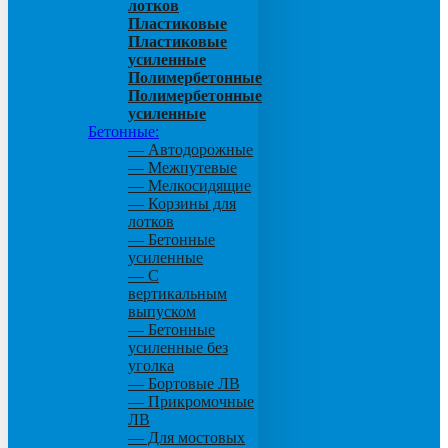
лотков
Пластиковые
Пластиковые
усиленные
Полимербетонные
Полимербетонные
усиленные
Бетонные:
— Автодорожные
— Межпутевые
— Мелкосидящие
— Корзины для
лотков
— Бетонные
усиленные
— С
вертикальным
выпуском
— Бетонные
усиленные без
уголка
— Бортовые ЛВ
— Прикромочные
ЛВ
— Для мостовых