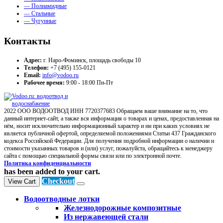
— Полиамидные
— Стальные
— Чугунные
Контакты
Адрес:
г. Наро-Фоминск, площадь свободы 10
Телефон:
+7 (495) 155-0121
Email:
info@vodoo.ru
Рабочее время:
9:00 - 18:00 Пн-Пт
2022 ООО ВОДООТВОД ИНН 7720377683 Обращаем ваше внимание на то, что
данный интернет-сайт, а также вся информация о товарах и ценах, предоставленная на
нём, носит исключительно информационный характер и ни при каких условиях не
является публичной офертой, определяемой положениями Статьи 437 Гражданского
кодекса Российской Федерации. Для получения подробной информации о наличии и
стоимости указанных товаров и (или) услуг, пожалуйста, обращайтесь к менеджеру
сайта с помощью специальной формы связи или по электронной почте.
Политика конфиденциальности
has been added to your cart.
Checkout
View Cart
Водоотводные лотки
Железнодорожные композитные
Из нержавеющей стали