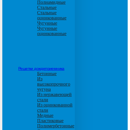
Полиамидные
Стальные
Стальные
оцинкованные
Чугунные
Чугунные
оцинкованные
Решетки дождеприемника
Бетонные
Из
высокопрочного
чугуна
Из нержавеющей
стали
Из оцинкованной
стали
Медные
Пластиковые
Полимербетонные