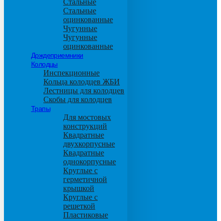
Стальные
Стальные
оцинкованные
Чугунные
Чугунные
оцинкованные
Дождеприемники
Колодцы
Инспекционные
Кольца колодцев ЖБИ
Лестницы для колодцев
Скобы для колодцев
Трапы
Для мостовых
конструкций
Квадратные
двухкорпусные
Квадратные
однокорпусные
Круглые с
герметичной
крышкой
Круглые с
решеткой
Пластиковые