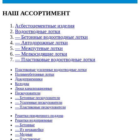
НАШ АССОРТИМЕНТ
Асбестоцементные изделия
Водоотводные лотки
— Бетонные водоотводные лотки
— Автодорожные лотки
— Межпутевые лотки
— Мелкосидящие лотки
— Пластиковые водоотводные лотки
Пластиковые усиленные водоотводные лотки
Полимербетонные лотки
Дождеприемники
Колодцы
Люки канализационные
Пескоуловители
— Бетонные пескоуловители
— Усиленные пескоуловители
— Пластиковые пескоуловители
Решетки придверного поддона
Решетки водоприемные
— Бетонные
— Из нержавейки
— Медные
— Пластиковые