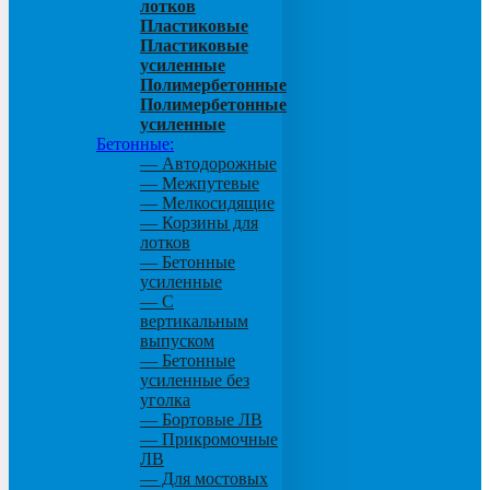
лотков
Пластиковые
Пластиковые
усиленные
Полимербетонные
Полимербетонные
усиленные
Бетонные:
— Автодорожные
— Межпутевые
— Мелкосидящие
— Корзины для
лотков
— Бетонные
усиленные
— С
вертикальным
выпуском
— Бетонные
усиленные без
уголка
— Бортовые ЛВ
— Прикромочные
ЛВ
— Для мостовых