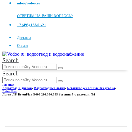
info@vodoo.ru
ОТВЕТИМ НА ВАШИ ВОПРОСЫ:
+7 (495) 155-01-21
Доставка
Оплата
Search
Search
Главная
Водоотвод и дренаж
,
Водоотводные лотки
,
Бетонные усиленные без уголка
,
BetonPlus
Лоток ЛБ BetonPlus Е600 200.330.365 бетонный с уклоном №1
ЛОТОК ЛБ BETONPLUS Е600
200.330.365 БЕТОННЫЙ С
УКЛОНОМ №1