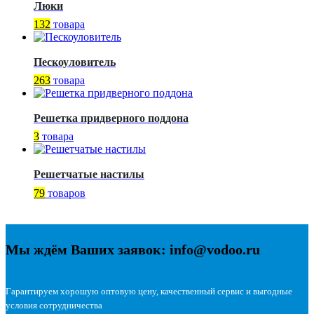
Люки
132
товара
Пескоуловитель
263
товара
Решетка придверного поддона
3
товара
Решетчатые настилы
79
товаров
Мы ждём Ваших заявок: info@vodoo.ru
Гарантируем хорошую оптовую цену, качественный сервис и выгодные
условия сотрудничества