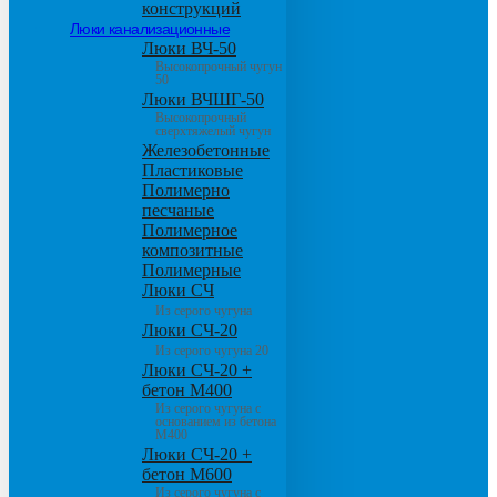
конструкций
Люки канализационные
Люки ВЧ-50
Высокопрочный чугун
50
Люки ВЧШГ-50
Высокопрочный
сверхтяжелый чугун
Железобетонные
Пластиковые
Полимерно
песчаные
Полимерное
композитные
Полимерные
Люки СЧ
Из серого чугуна
Люки СЧ-20
Из серого чугуна 20
Люки СЧ-20 +
бетон М400
Из серого чугуна с
основанием из бетона
М400
Люки СЧ-20 +
бетон М600
Из серого чугуна с