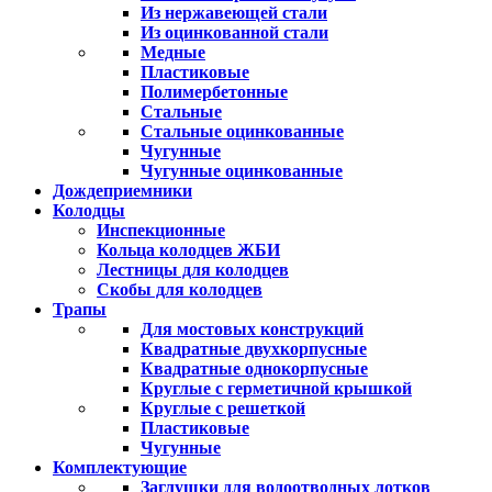
Из нержавеющей стали
Из оцинкованной стали
Медные
Пластиковые
Полимербетонные
Стальные
Стальные оцинкованные
Чугунные
Чугунные оцинкованные
Дождеприемники
Колодцы
Инспекционные
Кольца колодцев ЖБИ
Лестницы для колодцев
Скобы для колодцев
Трапы
Для мостовых конструкций
Квадратные двухкорпусные
Квадратные однокорпусные
Круглые с герметичной крышкой
Круглые с решеткой
Пластиковые
Чугунные
Комплектующие
Заглушки для водоотводных лотков