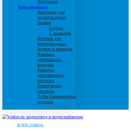
Чугунные
Комплектующие
Заглушки для
водоотводных
лотков
Глухие
С выходом
Крепеж для
водоотводных
лотков и решеток
Крышка
дренажного
колодца
Решетка
придверного
поддона
Решетчатые
настилы
Асбестоцементные
изделия
Листы, плиты, трубы
ЖДЕМ ЗАЯВОК: