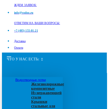
ЖДЕМ ЗАЯВОК:
info@vodoo.ru
ОТВЕТИМ НА ВАШИ ВОПРОСЫ:
+7 (495) 155-01-21
Доставка
Оплата
ЧТО У НАС ЕСТЬ:
Водоотводные лотки
Железнодорожные
композитные
Из нержавеющей
стали
Крышки
стальные для