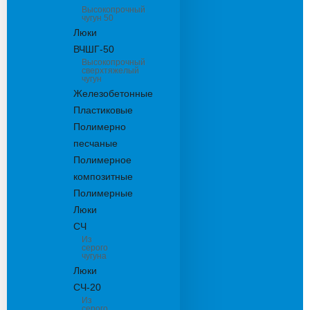
Высокопрочный
чугун 50
Люки
ВЧШГ-50
Высокопрочный
сверхтяжелый
чугун
Железобетонные
Пластиковые
Полимерно
песчаные
Полимерное
композитные
Полимерные
Люки
СЧ
Из
серого
чугуна
Люки
СЧ-20
Из
серого