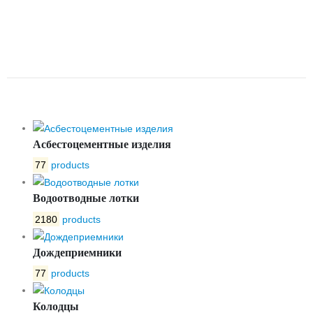
ЛОТОК ЛБ BETONPLUS Е600
150.250.290 БЕТОННЫЙ С
УКЛОНОМ №7
Асбестоцементные изделия
77
products
Водоотводные лотки
2180
products
Дождеприемники
77
products
Колодцы