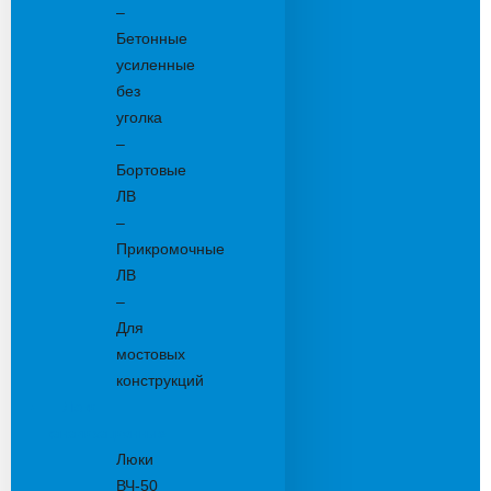
–
Бетонные
усиленные
без
уголка
–
Бортовые
ЛВ
–
Прикромочные
ЛВ
–
Для
мостовых
конструкций
Люки
канализационные
Люки
ВЧ-50