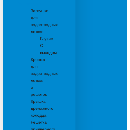
Комплектующие
Заглушки
для
водоотводных
лотков
Глухие
С
выходом
Крепеж
для
водоотводных
лотков
и
решеток
Крышка
дренажного
колодца
Решетка
придверного