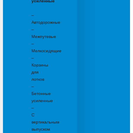
усиленные
Бетонные:
–
Автодорожные
–
Межпутевые
–
Мелкосидящие
–
Корзины
для
лотков
–
Бетонные
усиленные
–
С
вертикальным
выпуском