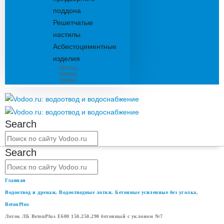
поддона
Решетчатые
настилы
Асбестоцементные
изделия
Листы,
плиты,
трубы
Search
Search
Главная
Водоотвод и дренаж
,
Водоотводные лотки
,
Бетонные усиленные без уголка
,
BetonPlus
Лоток ЛБ BetonPlus Е600 150.250.290 бетонный с уклоном №7