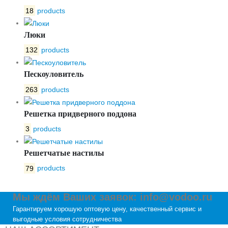
18
products
Люки
132
products
Пескоуловитель
263
products
Решетка придверного поддона
3
products
Решетчатые настилы
79
products
Мы ждём Ваших заявок: info@vodoo.ru
Гарантируем хорошую оптовую цену, качественный сервис и
выгодные условия сотрудничества