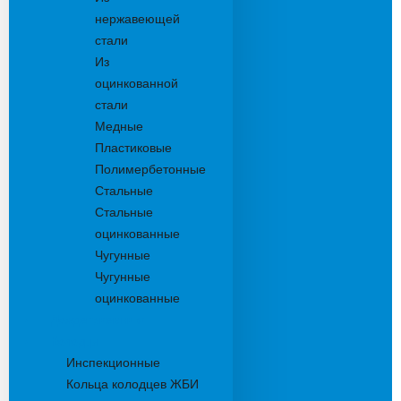
нержавеющей
стали
Из
оцинкованной
стали
Медные
Пластиковые
Полимербетонные
Стальные
Стальные
оцинкованные
Чугунные
Чугунные
оцинкованные
Дождеприемники
Колодцы
Инспекционные
Кольца колодцев ЖБИ