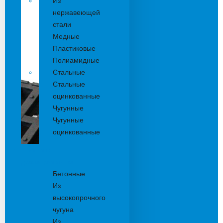
Из
нержавеющей
стали
Медные
Пластиковые
Полиамидные
Стальные
Стальные
оцинкованные
Чугунные
Чугунные
оцинкованные
Решетки
дождеприемника
Бетонные
Из
высокопрочного
чугуна
Из