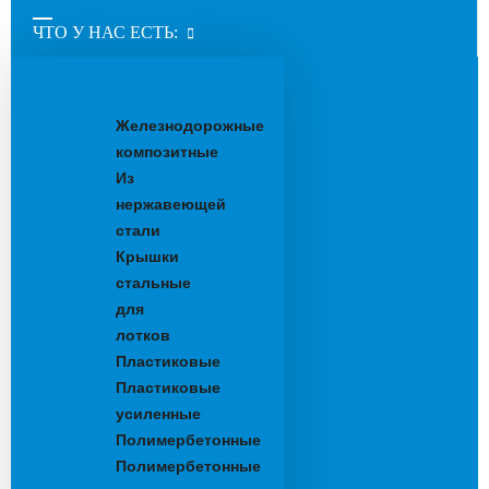
ЧТО У НАС ЕСТЬ:
Водоотводные
лотки
Железнодорожные
композитные
Из
нержавеющей
стали
Крышки
стальные
для
лотков
Пластиковые
Пластиковые
усиленные
Полимербетонные
Полимербетонные