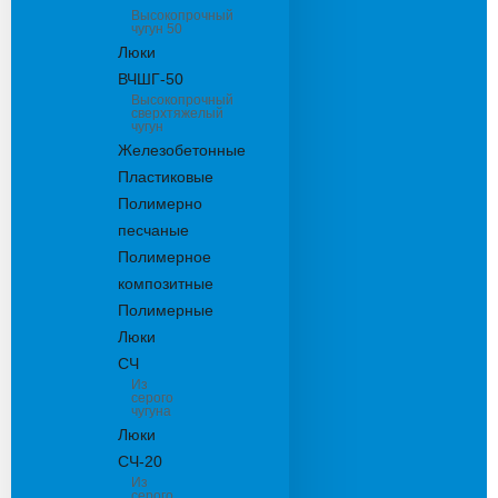
Высокопрочный
чугун 50
Люки
ВЧШГ-50
Высокопрочный
сверхтяжелый
чугун
Железобетонные
Пластиковые
Полимерно
песчаные
Полимерное
композитные
Полимерные
Люки
СЧ
Из
серого
чугуна
Люки
СЧ-20
Из
серого