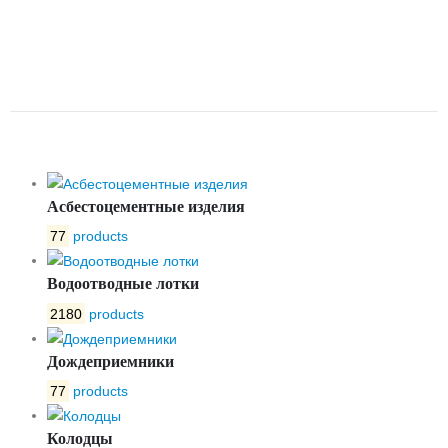
ЛОТОК ЛБ BETONPLUS Е600
150.250.290 БЕТОННЫЙ С
УКЛОНОМ №18
Асбестоцементные изделия
77
products
Водоотводные лотки
2180
products
Дождеприемники
77
products
Колодцы