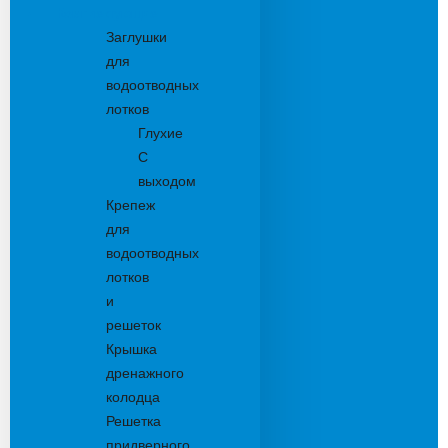
Комплектующие
Заглушки
для
водоотводных
лотков
Глухие
С
выходом
Крепеж
для
водоотводных
лотков
и
решеток
Крышка
дренажного
колодца
Решетка
придверного