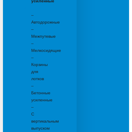
усиленные
Бетонные:
–
Автодорожные
–
Межпутевые
–
Мелкосидящие
–
Корзины
для
лотков
–
Бетонные
усиленные
–
С
вертикальным
выпуском