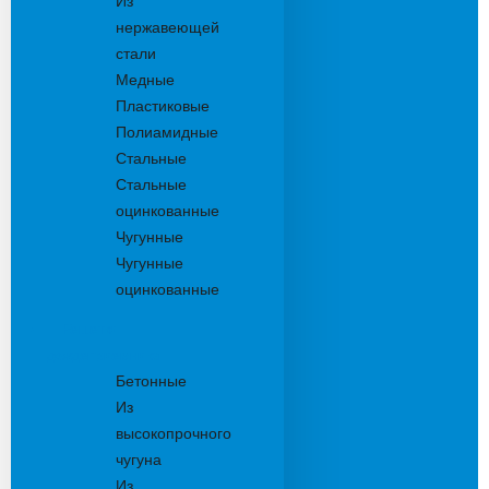
Из
нержавеющей
стали
Медные
Пластиковые
Полиамидные
Стальные
Стальные
оцинкованные
Чугунные
Чугунные
оцинкованные
Решетки
дождеприемника
Бетонные
Из
высокопрочного
чугуна
Из