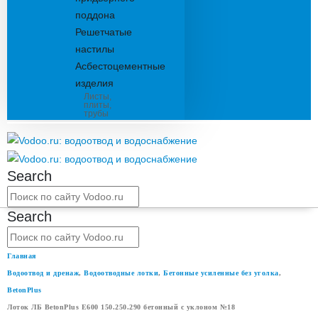
поддона
Решетчатые
настилы
Асбестоцементные
изделия
Листы,
плиты,
трубы
Search
Search
Главная
Водоотвод и дренаж
,
Водоотводные лотки
,
Бетонные усиленные без уголка
,
BetonPlus
Лоток ЛБ BetonPlus Е600 150.250.290 бетонный с уклоном №18