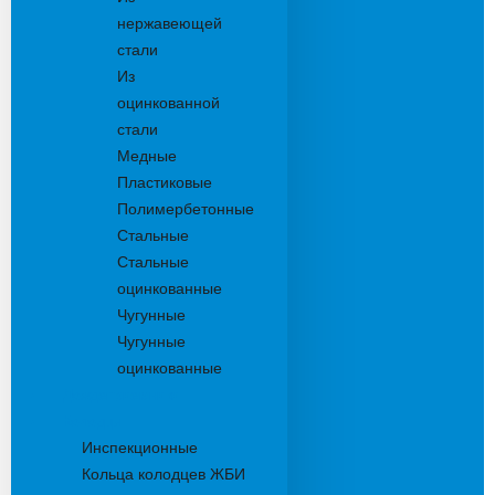
нержавеющей
стали
Из
оцинкованной
стали
Медные
Пластиковые
Полимербетонные
Стальные
Стальные
оцинкованные
Чугунные
Чугунные
оцинкованные
Дождеприемники
Колодцы
Инспекционные
Кольца колодцев ЖБИ