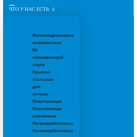
ЧТО У НАС ЕСТЬ:
Водоотводные
лотки
Железнодорожные
композитные
Из
нержавеющей
стали
Крышки
стальные
для
лотков
Пластиковые
Пластиковые
усиленные
Полимербетонные
Полимербетонные