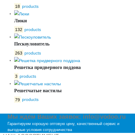
18
products
Люки
132
products
Пескоуловитель
263
products
Решетка придверного поддона
3
products
Решетчатые настилы
79
products
Мы ждём Ваших заявок: info@vodoo.ru
Гарантируем хорошую оптовую цену, качественный сервис и
выгодные условия сотрудничества