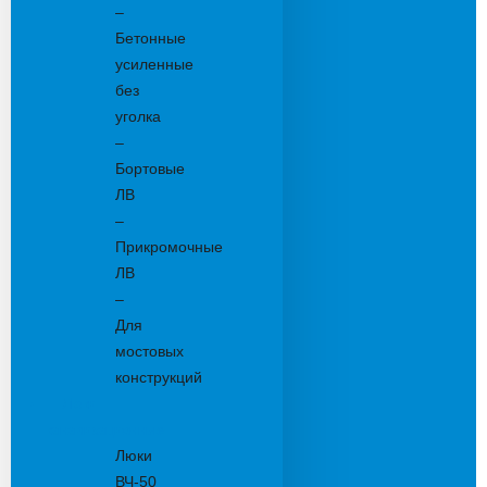
–
Бетонные
усиленные
без
уголка
–
Бортовые
ЛВ
–
Прикромочные
ЛВ
–
Для
мостовых
конструкций
Люки
канализационные
Люки
ВЧ-50