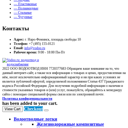
— Пластиковые
— Полиамидные
— Стальные
— Чугунные
Контакты
Адрес:
г. Наро-Фоминск, площадь свободы 10
Телефон:
+7 (495) 155-0121
Email:
info@vodoo.ru
Рабочее время:
9:00 - 18:00 Пн-Пт
2022 ООО ВОДООТВОД ИНН 7720377683 Обращаем ваше внимание на то, что
данный интернет-сайт, а также вся информация о товарах и ценах, предоставленная на
нём, носит исключительно информационный характер и ни при каких условиях не
является публичной офертой, определяемой положениями Статьи 437 Гражданского
кодекса Российской Федерации. Для получения подробной информации о наличии и
стоимости указанных товаров и (или) услуг, пожалуйста, обращайтесь к менеджеру
сайта с помощью специальной формы связи или по электронной почте.
Политика конфиденциальности
has been added to your cart.
Checkout
View Cart
Водоотводные лотки
Железнодорожные композитные