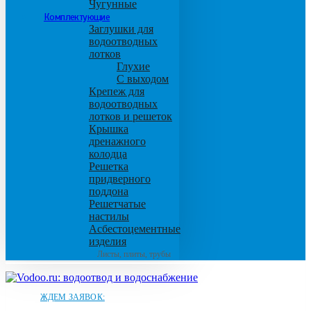
Чугунные
Комплектующие
Заглушки для
водоотводных
лотков
Глухие
С выходом
Крепеж для
водоотводных
лотков и решеток
Крышка
дренажного
колодца
Решетка
придверного
поддона
Решетчатые
настилы
Асбестоцементные
изделия
Листы, плиты, трубы
ЖДЕМ ЗАЯВОК: