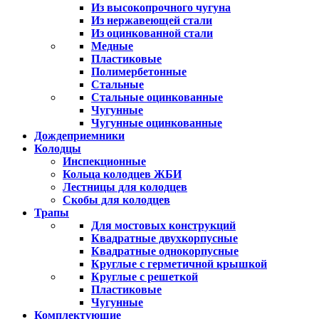
Из высокопрочного чугуна
Из нержавеющей стали
Из оцинкованной стали
Медные
Пластиковые
Полимербетонные
Стальные
Стальные оцинкованные
Чугунные
Чугунные оцинкованные
Дождеприемники
Колодцы
Инспекционные
Кольца колодцев ЖБИ
Лестницы для колодцев
Скобы для колодцев
Трапы
Для мостовых конструкций
Квадратные двухкорпусные
Квадратные однокорпусные
Круглые с герметичной крышкой
Круглые с решеткой
Пластиковые
Чугунные
Комплектующие