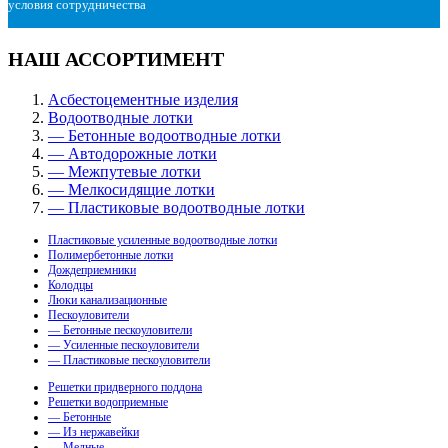
условия сотрудничества
НАШ АССОРТИМЕНТ
Асбестоцементные изделия
Водоотводные лотки
— Бетонные водоотводные лотки
— Автодорожные лотки
— Межпутевые лотки
— Мелкосидящие лотки
— Пластиковые водоотводные лотки
Пластиковые усиленные водоотводные лотки
Полимербетонные лотки
Дождеприемники
Колодцы
Люки канализационные
Пескоуловители
— Бетонные пескоуловители
— Усиленные пескоуловители
— Пластиковые пескоуловители
Решетки придверного поддона
Решетки водоприемные
— Бетонные
— Из нержавейки
— Медные