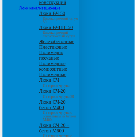
конструкций
Люки канализационные
Люки ВЧ-50
Высокопрочный чугун
50
Люки ВЧШГ-50
Высокопрочный
сверхтяжелый чугун
Железобетонные
Пластиковые
Полимерно
песчаные
Полимерное
композитные
Полимерные
Люки СЧ
Из серого чугуна
Люки СЧ-20
Из серого чугуна 20
Люки СЧ-20 +
бетон М400
Из серого чугуна с
основанием из бетона
М400
Люки СЧ-20 +
бетон М600
Из серого чугуна с