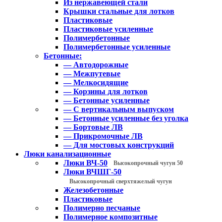
Из нержавеющей стали
Крышки стальные для лотков
Пластиковые
Пластиковые усиленные
Полимербетонные
Полимербетонные усиленные
Бетонные:
— Автодорожные
— Межпутевые
— Мелкосидящие
— Корзины для лотков
— Бетонные усиленные
— С вертикальным выпуском
— Бетонные усиленные без уголка
— Бортовые ЛВ
— Прикромочные ЛВ
— Для мостовых конструкций
Люки канализационные
Люки ВЧ-50
Высокопрочный чугун 50
Люки ВЧШГ-50
Высокопрочный сверхтяжелый чугун
Железобетонные
Пластиковые
Полимерно песчаные
Полимерное композитные