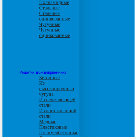
Полиамидные
Стальные
Стальные
оцинкованные
Чугунные
Чугунные
оцинкованные
Решетки дождеприемника
Бетонные
Из
высокопрочного
чугуна
Из нержавеющей
стали
Из оцинкованной
стали
Медные
Пластиковые
Полимербетонные