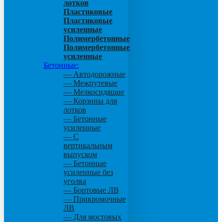
лотков
Пластиковые
Пластиковые
усиленные
Полимербетонные
Полимербетонные
усиленные
Бетонные:
— Автодорожные
— Межпутевые
— Мелкосидящие
— Корзины для
лотков
— Бетонные
усиленные
— С
вертикальным
выпуском
— Бетонные
усиленные без
уголка
— Бортовые ЛВ
— Прикромочные
ЛВ
— Для мостовых