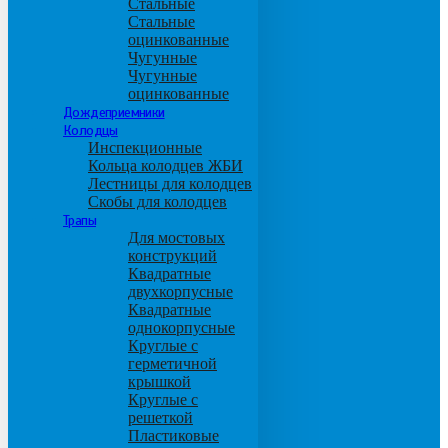
Стальные
Стальные
оцинкованные
Чугунные
Чугунные
оцинкованные
Дождеприемники
Колодцы
Инспекционные
Кольца колодцев ЖБИ
Лестницы для колодцев
Скобы для колодцев
Трапы
Для мостовых
конструкций
Квадратные
двухкорпусные
Квадратные
однокорпусные
Круглые с
герметичной
крышкой
Круглые с
решеткой
Пластиковые