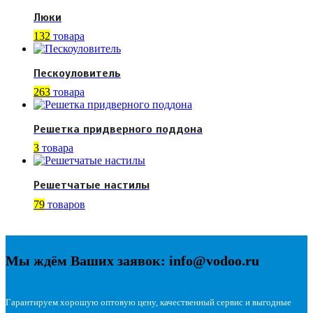
Люки
132
товара
Пескоуловитель
263
товара
Решетка придверного поддона
3
товара
Решетчатые настилы
79
товаров
Мы ждём Ваших заявок: info@vodoo.ru
Гарантируем хорошую оптовую цену, качественный сервис и выгодные