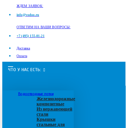
ЖДЕМ ЗАЯВОК:
info@vodoo.ru
ОТВЕТИМ НА ВАШИ ВОПРОСЫ:
+7 (495) 155-01-21
Доставка
Оплата
ЧТО У НАС ЕСТЬ:
Водоотводные лотки
Железнодорожные
композитные
Из нержавеющей
стали
Крышки
стальные для