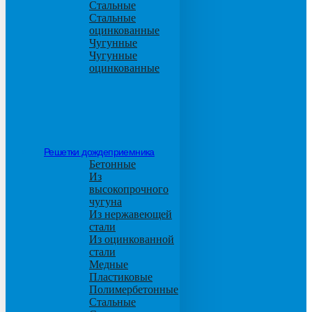
Стальные
Стальные
оцинкованные
Чугунные
Чугунные
оцинкованные
Решетки дождеприемника
Бетонные
Из
высокопрочного
чугуна
Из нержавеющей
стали
Из оцинкованной
стали
Медные
Пластиковые
Полимербетонные
Стальные