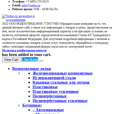
Телефон:
+7 (495) 155-0121
Email:
info@vodoo.ru
Рабочее время:
9:00 - 18:00 Пн-Пт
2022 ООО ВОДООТВОД ИНН 7720377683 Обращаем ваше внимание на то, что
данный интернет-сайт, а также вся информация о товарах и ценах, предоставленная на
нём, носит исключительно информационный характер и ни при каких условиях не
является публичной офертой, определяемой положениями Статьи 437 Гражданского
кодекса Российской Федерации. Для получения подробной информации о наличии и
стоимости указанных товаров и (или) услуг, пожалуйста, обращайтесь к менеджеру
сайта с помощью специальной формы связи или по электронной почте.
Политика конфиденциальности
has been added to your cart.
Checkout
View Cart
Водоотводные лотки
Железнодорожные композитные
Из нержавеющей стали
Крышки стальные для лотков
Пластиковые
Пластиковые усиленные
Полимербетонные
Полимербетонные усиленные
Бетонные:
– Автодорожные