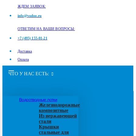
ЖДЕМ ЗАЯВОК:
info@vodoo.ru
ОТВЕТИМ НА ВАШИ ВОПРОСЫ:
+7 (495) 155-01-21
Доставка
Оплата
ЧТО У НАС ЕСТЬ:
Водоотводные лотки
Железнодорожные
композитные
Из нержавеющей
стали
Крышки
стальные для