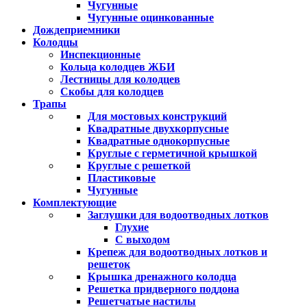
Чугунные
Чугунные оцинкованные
Дождеприемники
Колодцы
Инспекционные
Кольца колодцев ЖБИ
Лестницы для колодцев
Скобы для колодцев
Трапы
Для мостовых конструкций
Квадратные двухкорпусные
Квадратные однокорпусные
Круглые с герметичной крышкой
Круглые с решеткой
Пластиковые
Чугунные
Комплектующие
Заглушки для водоотводных лотков
Глухие
С выходом
Крепеж для водоотводных лотков и
решеток
Крышка дренажного колодца
Решетка придверного поддона
Решетчатые настилы