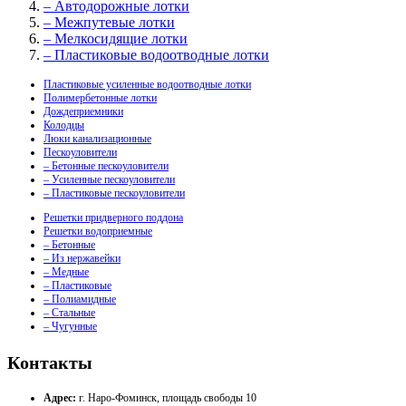
– Автодорожные лотки
– Межпутевые лотки
– Мелкосидящие лотки
– Пластиковые водоотводные лотки
Пластиковые усиленные водоотводные лотки
Полимербетонные лотки
Дождеприемники
Колодцы
Люки канализационные
Пескоуловители
– Бетонные пескоуловители
– Усиленные пескоуловители
– Пластиковые пескоуловители
Решетки придверного поддона
Решетки водоприемные
– Бетонные
– Из нержавейки
– Медные
– Пластиковые
– Полиамидные
– Стальные
– Чугунные
Контакты
Адрес:
г. Наро-Фоминск, площадь свободы 10