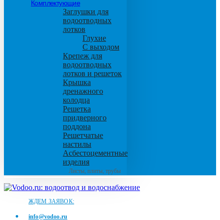
Комплектующие
Заглушки для
водоотводных
лотков
Глухие
С выходом
Крепеж для
водоотводных
лотков и решеток
Крышка
дренажного
колодца
Решетка
придверного
поддона
Решетчатые
настилы
Асбестоцементные
изделия
Листы, плиты, трубы
ЖДЕМ ЗАЯВОК:
info@vodoo.ru