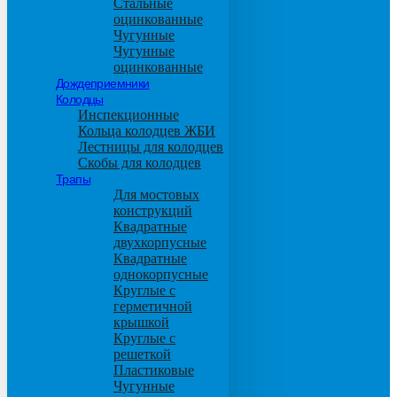
Стальные
оцинкованные
Чугунные
Чугунные
оцинкованные
Дождеприемники
Колодцы
Инспекционные
Кольца колодцев ЖБИ
Лестницы для колодцев
Скобы для колодцев
Трапы
Для мостовых
конструкций
Квадратные
двухкорпусные
Квадратные
однокорпусные
Круглые с
герметичной
крышкой
Круглые с
решеткой
Пластиковые
Чугунные