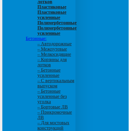
лотков
Пластиковые
Пластиковые
усиленные
Полимербетонные
Полимербетонные
усиленные
Бетонные:
– Автодорожные
– Межпутевые
– Мелкосидящие
– Корзины для
лотков
– Бетонные
усиленные
– С вертикальным
выпуском
– Бетонные
усиленные без
уголка
– Бортовые ЛВ
– Прикромочные
ЛВ
– Для мостовых
конструкций