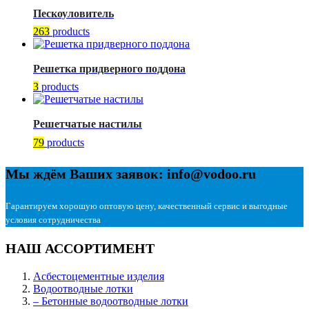
Пескоуловитель
263
products
Решетка придверного поддона
3
products
Решетчатые настилы
79
products
Мы ждём Ваших заявок: info@vodoo.ru
Гарантируем хорошую оптовую цену, качественный сервис и выгодные
условия сотрудничества
НАШ АССОРТИМЕНТ
Асбестоцементные изделия
Водоотводные лотки
– Бетонные водоотводные лотки