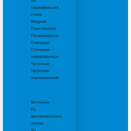
Из
нержавеющей
стали
Медные
Пластиковые
Полиамидные
Стальные
Стальные
оцинкованные
Чугунные
Чугунные
оцинкованные
Решетки
дождеприемника
Бетонные
Из
высокопрочного
чугуна
Из