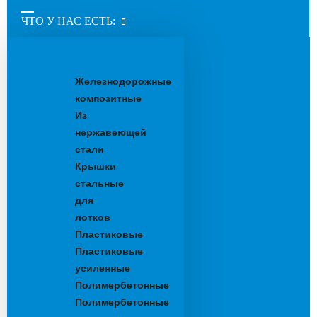
ЧТО У НАС ЕСТЬ:
Водоотводные
лотки
Железнодорожные
композитные
Из
нержавеющей
стали
Крышки
стальные
для
лотков
Пластиковые
Пластиковые
усиленные
Полимербетонные
Полимербетонные