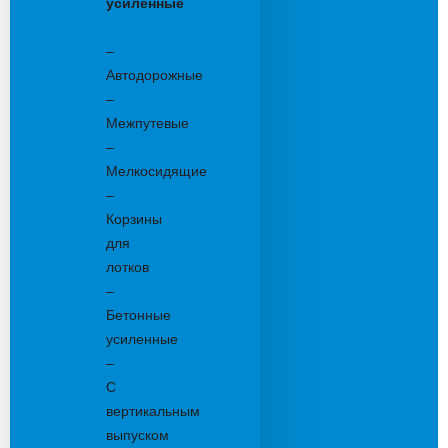
усиленные
Бетонные:
–
Автодорожные
–
Межпутевые
–
Мелкосидящие
–
Корзины
для
лотков
–
Бетонные
усиленные
–
С
вертикальным
выпуском