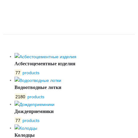
ЛОТОК ЛБ BETONPLUS C250
100.165.215 БЕТОННЫЙ С
УКЛОНОМ №14
Асбестоцементные изделия
77
products
Водоотводные лотки
2180
products
Дождеприемники
77
products
Колодцы