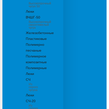
Высокопрочный
чугун 50
Люки
ВЧШГ-50
Высокопрочный
сверхтяжелый
чугун
Железобетонные
Пластиковые
Полимерно
песчаные
Полимерное
композитные
Полимерные
Люки
СЧ
Из
серого
чугуна
Люки
СЧ-20
Из
серого