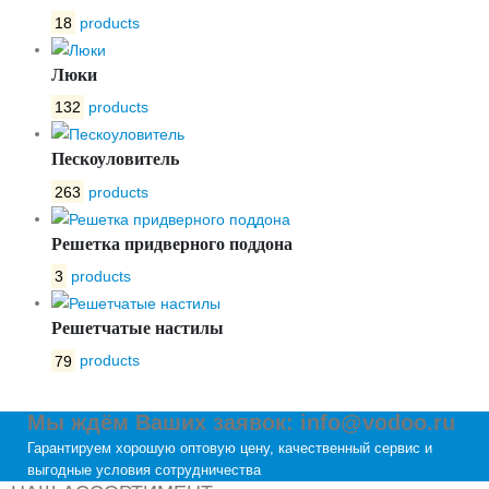
18
products
Люки
132
products
Пескоуловитель
263
products
Решетка придверного поддона
3
products
Решетчатые настилы
79
products
Мы ждём Ваших заявок: info@vodoo.ru
Гарантируем хорошую оптовую цену, качественный сервис и
выгодные условия сотрудничества