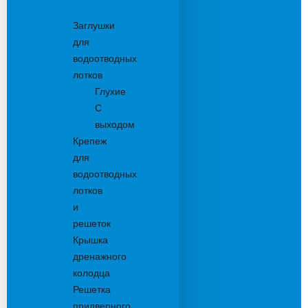
Комплектующие
Заглушки
для
водоотводных
лотков
Глухие
С
выходом
Крепеж
для
водоотводных
лотков
и
решеток
Крышка
дренажного
колодца
Решетка
придверного