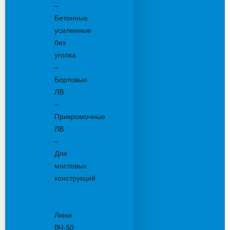
–
Бетонные
усиленные
без
уголка
–
Бортовые
ЛВ
–
Прикромочные
ЛВ
–
Для
мостовых
конструкций
Люки
канализационные
Люки
ВЧ-50