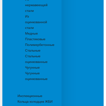
нержавеющей
стали
Из
оцинкованной
стали
Медные
Пластиковые
Полимербетонные
Стальные
Стальные
оцинкованные
Чугунные
Чугунные
оцинкованные
Дождеприемники
Колодцы
Инспекционные
Кольца колодцев ЖБИ