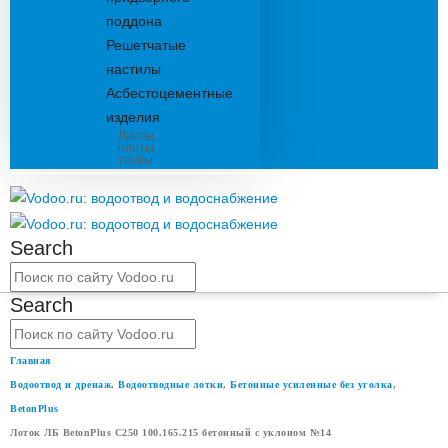
поддона
Решетчатые
настилы
Асбестоцементные
изделия
Листы,
плиты,
трубы
Search
Search
Главная
Водоотвод и дренаж
,
Водоотводные лотки
,
Бетонные усиленные без уголка
,
BetonPlus
Лоток ЛБ BetonPlus C250 100.165.215 бетонный с уклоном №14