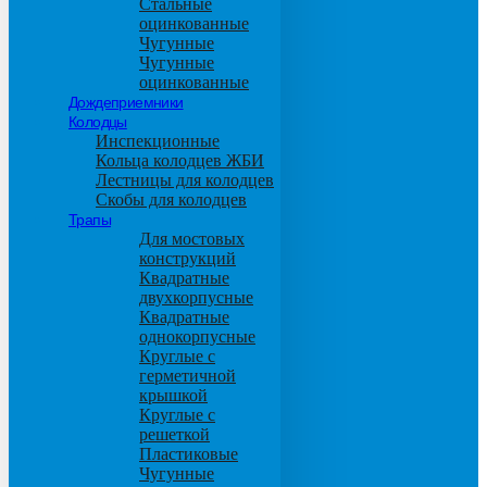
Стальные
оцинкованные
Чугунные
Чугунные
оцинкованные
Дождеприемники
Колодцы
Инспекционные
Кольца колодцев ЖБИ
Лестницы для колодцев
Скобы для колодцев
Трапы
Для мостовых
конструкций
Квадратные
двухкорпусные
Квадратные
однокорпусные
Круглые с
герметичной
крышкой
Круглые с
решеткой
Пластиковые
Чугунные