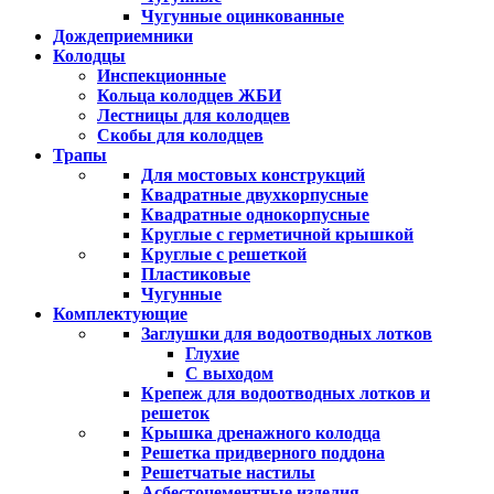
Чугунные оцинкованные
Дождеприемники
Колодцы
Инспекционные
Кольца колодцев ЖБИ
Лестницы для колодцев
Скобы для колодцев
Трапы
Для мостовых конструкций
Квадратные двухкорпусные
Квадратные однокорпусные
Круглые с герметичной крышкой
Круглые с решеткой
Пластиковые
Чугунные
Комплектующие
Заглушки для водоотводных лотков
Глухие
С выходом
Крепеж для водоотводных лотков и
решеток
Крышка дренажного колодца
Решетка придверного поддона
Решетчатые настилы
Асбестоцементные изделия