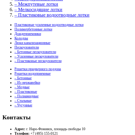
– Межпутевые лотки
– Мелкосидящие лотки
– Пластиковые водоотводные лотки
Пластиковые усиленные водоотводные лотки
Полимербетонные лотки
Дождеприемники
Колодцы
Люки канализационные
Пескоуловители
– Бетонные пескоуловители
– Усиленные пескоуловители
– Пластиковые пескоуловители
Решетки придверного поддона
Решетки водоприемные
– Бетонные
– Из нержавейки
– Медные
– Пластиковые
– Полиамидные
– Стальные
– Чугунные
Контакты
Адрес:
г. Наро-Фоминск, площадь свободы 10
Телефон:
+7 (495) 155-0121