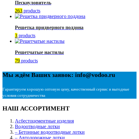
Пескоуловитель
263
products
Решетка придверного поддона
3
products
Решетчатые настилы
79
products
Мы ждём Ваших заявок: info@vodoo.ru
Гарантируем хорошую оптовую цену, качественный сервис и выгодные
условия сотрудничества
НАШ АССОРТИМЕНТ
Асбестоцементные изделия
Водоотводные лотки
– Бетонные водоотводные лотки
– Автодорожные лотки