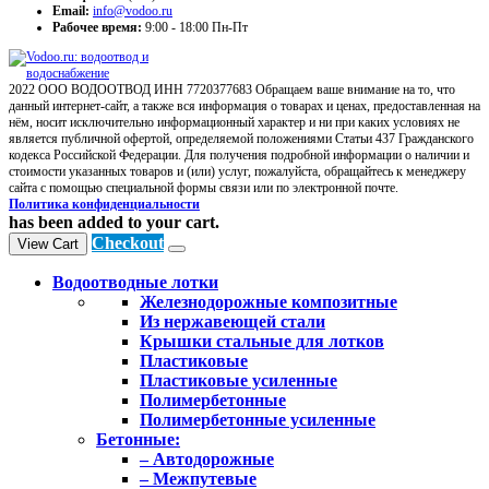
Email:
info@vodoo.ru
Рабочее время:
9:00 - 18:00 Пн-Пт
2022 ООО ВОДООТВОД ИНН 7720377683 Обращаем ваше внимание на то, что
данный интернет-сайт, а также вся информация о товарах и ценах, предоставленная на
нём, носит исключительно информационный характер и ни при каких условиях не
является публичной офертой, определяемой положениями Статьи 437 Гражданского
кодекса Российской Федерации. Для получения подробной информации о наличии и
стоимости указанных товаров и (или) услуг, пожалуйста, обращайтесь к менеджеру
сайта с помощью специальной формы связи или по электронной почте.
Политика конфиденциальности
has been added to your cart.
Checkout
View Cart
Водоотводные лотки
Железнодорожные композитные
Из нержавеющей стали
Крышки стальные для лотков
Пластиковые
Пластиковые усиленные
Полимербетонные
Полимербетонные усиленные
Бетонные:
– Автодорожные
– Межпутевые