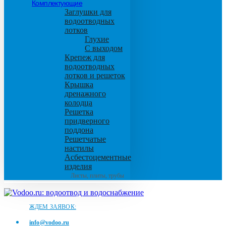
Комплектующие
Заглушки для
водоотводных
лотков
Глухие
С выходом
Крепеж для
водоотводных
лотков и решеток
Крышка
дренажного
колодца
Решетка
придверного
поддона
Решетчатые
настилы
Асбестоцементные
изделия
Листы, плиты, трубы
ЖДЕМ ЗАЯВОК:
info@vodoo.ru