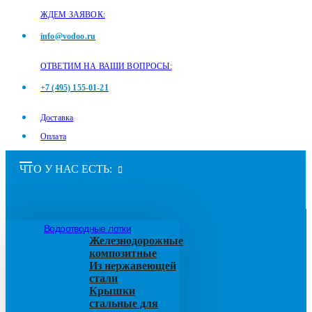
ЖДЕМ ЗАЯВОК:
info@vodoo.ru
ОТВЕТИМ НА ВАШИ ВОПРОСЫ:
+7 (495) 155-01-21
Доставка
Оплата
ЧТО У НАС ЕСТЬ:
Водоотводные лотки
Железнодорожные
композитные
Из нержавеющей
стали
Крышки
стальные для