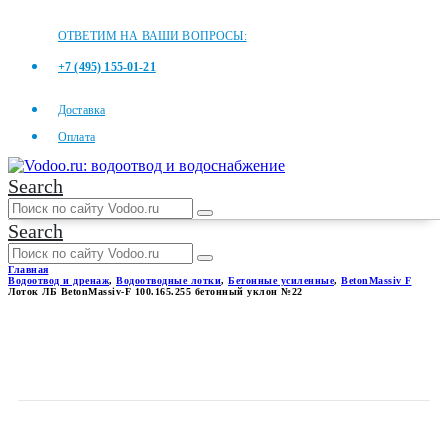
ОТВЕТИМ НА ВАШИ ВОПРОСЫ:
+7 (495) 155-01-21
Доставка
Оплата
Search
Search
Главная
Водоотвод и дренаж
,
Водоотводные лотки
,
Бетонные усиленные
,
BetonMassiv F
Лоток ЛБ BetonMassiv-F 100.165.255 бетонный уклон №22
ЛОТОК ЛБ BETONMASSIV-F
100.165.255 БЕТОННЫЙ
УКЛОН №22