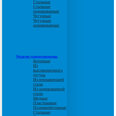
Стальные
Стальные
оцинкованные
Чугунные
Чугунные
оцинкованные
Решетки дождеприемника
Бетонные
Из
высокопрочного
чугуна
Из нержавеющей
стали
Из оцинкованной
стали
Медные
Пластиковые
Полимербетонные
Стальные