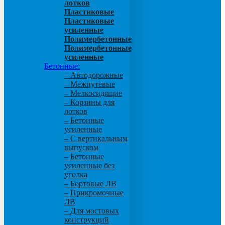
лотков
Пластиковые
Пластиковые
усиленные
Полимербетонные
Полимербетонные
усиленные
Бетонные:
– Автодорожные
– Межпутевые
– Мелкосидящие
– Корзины для
лотков
– Бетонные
усиленные
– С вертикальным
выпуском
– Бетонные
усиленные без
уголка
– Бортовые ЛВ
– Прикромочные
ЛВ
– Для мостовых
конструкций