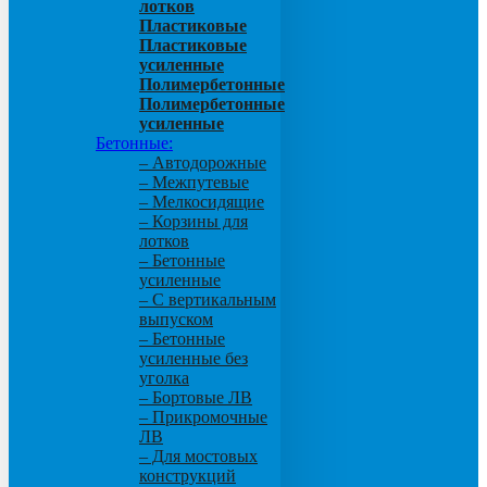
лотков
Пластиковые
Пластиковые
усиленные
Полимербетонные
Полимербетонные
усиленные
Бетонные:
– Автодорожные
– Межпутевые
– Мелкосидящие
– Корзины для
лотков
– Бетонные
усиленные
– С вертикальным
выпуском
– Бетонные
усиленные без
уголка
– Бортовые ЛВ
– Прикромочные
ЛВ
– Для мостовых
конструкций