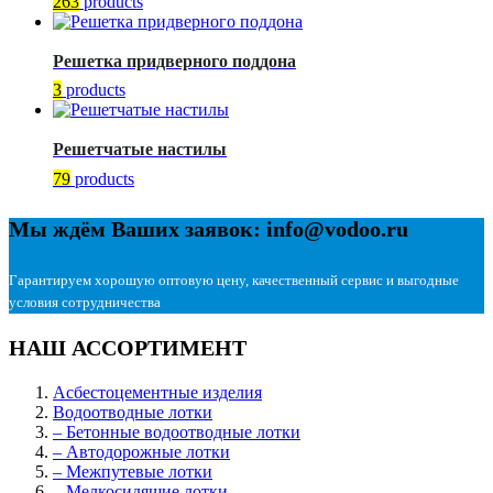
263
products
Решетка придверного поддона
3
products
Решетчатые настилы
79
products
Мы ждём Ваших заявок: info@vodoo.ru
Гарантируем хорошую оптовую цену, качественный сервис и выгодные
условия сотрудничества
НАШ АССОРТИМЕНТ
Асбестоцементные изделия
Водоотводные лотки
– Бетонные водоотводные лотки
– Автодорожные лотки
– Межпутевые лотки
– Мелкосидящие лотки