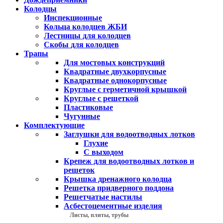
Колодцы
Инспекционные
Кольца колодцев ЖБИ
Лестницы для колодцев
Скобы для колодцев
Трапы
Для мостовых конструкций
Квадратные двухкорпусные
Квадратные однокорпусные
Круглые с герметичной крышкой
Круглые с решеткой
Пластиковые
Чугунные
Комплектующие
Заглушки для водоотводных лотков
Глухие
С выходом
Крепеж для водоотводных лотков и
решеток
Крышка дренажного колодца
Решетка придверного поддона
Решетчатые настилы
Асбестоцементные изделия
Листы, плиты, трубы