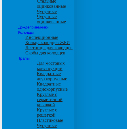
Стальные
оцинкованные
Чугунные
Чугунные
оцинкованные
Дождеприемники
Колодцы
Инспекционные
Кольца колодцев ЖБИ
Лестницы для колодцев
Скобы для колодцев
Трапы
Для мостовых
конструкций
Квадратные
двухкорпусные
Квадратные
однокорпусные
Круглые с
герметичной
крышкой
Круглые с
решеткой
Пластиковые
Чугунные