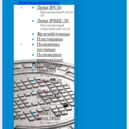
Люки канализационные
Люки ВЧ-50
Высокопрочный чугун
50
Люки ВЧШГ-50
Высокопрочный
сверхтяжелый чугун
Железобетонные
Пластиковые
Полимерно
песчаные
Полимерное
композитные
Полимерные
Люки СЧ
Из серого чугуна
Люки СЧ-20
Из серого чугуна 20
Люки СЧ-20 +
бетон М400
Из серого чугуна с
основанием из бетона
М400
Люки СЧ-20 +
бетон М600
Из серого чугуна с
основанием из бетона