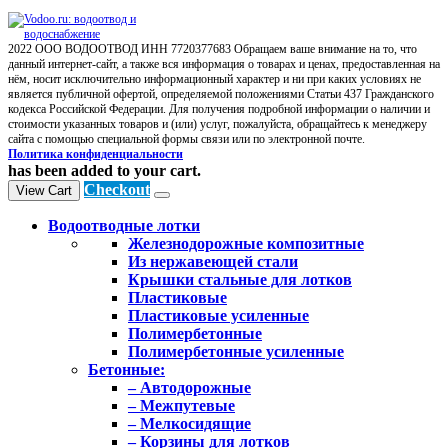
2022 ООО ВОДООТВОД ИНН 7720377683 Обращаем ваше внимание на то, что
данный интернет-сайт, а также вся информация о товарах и ценах, предоставленная на
нём, носит исключительно информационный характер и ни при каких условиях не
является публичной офертой, определяемой положениями Статьи 437 Гражданского
кодекса Российской Федерации. Для получения подробной информации о наличии и
стоимости указанных товаров и (или) услуг, пожалуйста, обращайтесь к менеджеру
сайта с помощью специальной формы связи или по электронной почте.
Политика конфиденциальности
has been added to your cart.
Checkout
View Cart
Водоотводные лотки
Железнодорожные композитные
Из нержавеющей стали
Крышки стальные для лотков
Пластиковые
Пластиковые усиленные
Полимербетонные
Полимербетонные усиленные
Бетонные:
– Автодорожные
– Межпутевые
– Мелкосидящие
– Корзины для лотков