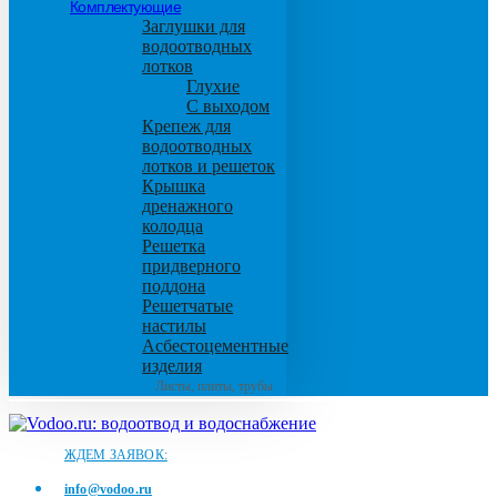
Комплектующие
Заглушки для
водоотводных
лотков
Глухие
С выходом
Крепеж для
водоотводных
лотков и решеток
Крышка
дренажного
колодца
Решетка
придверного
поддона
Решетчатые
настилы
Асбестоцементные
изделия
Листы, плиты, трубы
ЖДЕМ ЗАЯВОК:
info@vodoo.ru