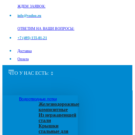
ЖДЕМ ЗАЯВОК:
info@vodoo.ru
ОТВЕТИМ НА ВАШИ ВОПРОСЫ:
+7 (495) 155-01-21
Доставка
Оплата
ЧТО У НАС ЕСТЬ:
Водоотводные лотки
Железнодорожные
композитные
Из нержавеющей
стали
Крышки
стальные для