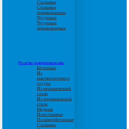
Стальные
Стальные
оцинкованные
Чугунные
Чугунные
оцинкованные
Решетки дождеприемника
Бетонные
Из
высокопрочного
чугуна
Из нержавеющей
стали
Из оцинкованной
стали
Медные
Пластиковые
Полимербетонные
Стальные