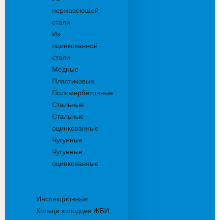
нержавеющей
стали
Из
оцинкованной
стали
Медные
Пластиковые
Полимербетонные
Стальные
Стальные
оцинкованные
Чугунные
Чугунные
оцинкованные
Дождеприемники
Колодцы
Инспекционные
Кольца колодцев ЖБИ