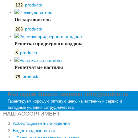
132
products
Пескоуловитель
263
products
Решетка придверного поддона
3
products
Решетчатые настилы
79
products
Мы ждём Ваших заявок: info@vodoo.ru
Гарантируем хорошую оптовую цену, качественный сервис и
выгодные условия сотрудничества
НАШ АССОРТИМЕНТ
Асбестоцементные изделия
Водоотводные лотки