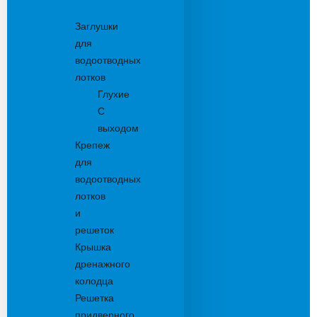
Комплектующие
Заглушки
для
водоотводных
лотков
Глухие
С
выходом
Крепеж
для
водоотводных
лотков
и
решеток
Крышка
дренажного
колодца
Решетка
придверного