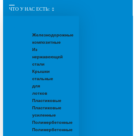
ЧТО У НАС ЕСТЬ:
Водоотводные
лотки
Железнодорожные
композитные
Из
нержавеющей
стали
Крышки
стальные
для
лотков
Пластиковые
Пластиковые
усиленные
Полимербетонные
Полимербетонные