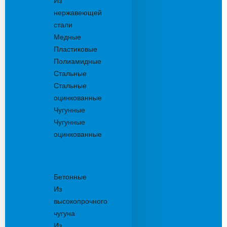
Из
нержавеющей
стали
Медные
Пластиковые
Полиамидные
Стальные
Стальные
оцинкованные
Чугунные
Чугунные
оцинкованные
Решетки
дождеприемника
Бетонные
Из
высокопрочного
чугуна
Из