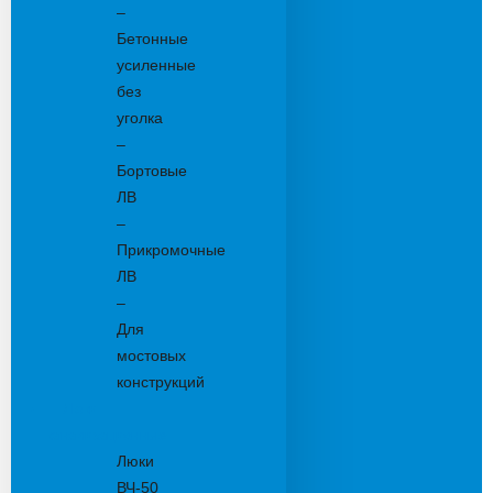
–
Бетонные
усиленные
без
уголка
–
Бортовые
ЛВ
–
Прикромочные
ЛВ
–
Для
мостовых
конструкций
Люки
канализационные
Люки
ВЧ-50