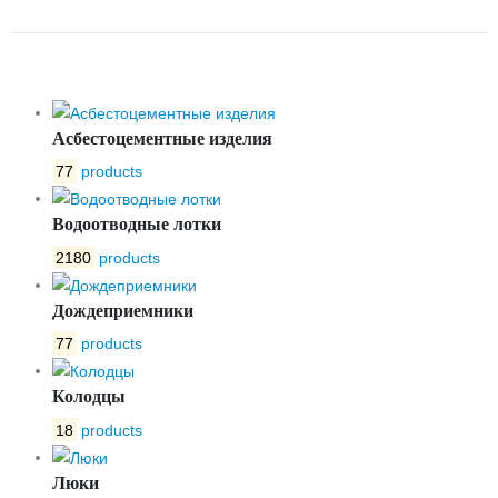
ЛВ-20.29.41–Б 4569
Асбестоцементные изделия
77
products
Водоотводные лотки
2180
products
Дождеприемники
77
products
Колодцы
18
products
Люки