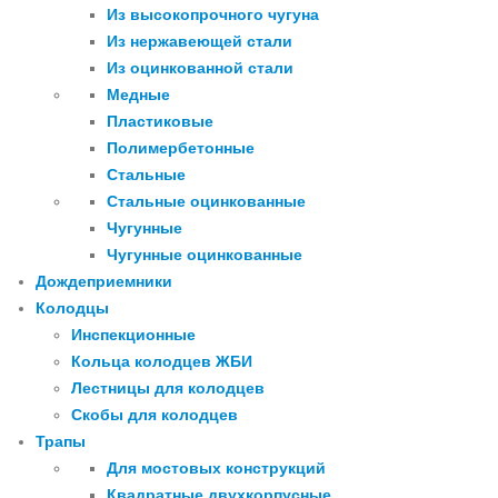
Из высокопрочного чугуна
Из нержавеющей стали
Из оцинкованной стали
Медные
Пластиковые
Полимербетонные
Стальные
Стальные оцинкованные
Чугунные
Чугунные оцинкованные
Дождеприемники
Колодцы
Инспекционные
Кольца колодцев ЖБИ
Лестницы для колодцев
Скобы для колодцев
Трапы
Для мостовых конструкций
Квадратные двухкорпусные