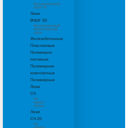
Высокопрочный
чугун 50
Люки
ВЧШГ-50
Высокопрочный
сверхтяжелый
чугун
Железобетонные
Пластиковые
Полимерно
песчаные
Полимерное
композитные
Полимерные
Люки
СЧ
Из
серого
чугуна
Люки
СЧ-20
Из
серого