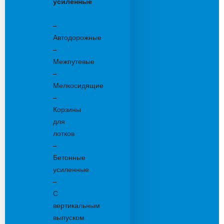
усиленные
Бетонные:
–
Автодорожные
–
Межпутевые
–
Мелкосидящие
–
Корзины
для
лотков
–
Бетонные
усиленные
–
С
вертикальным
выпуском