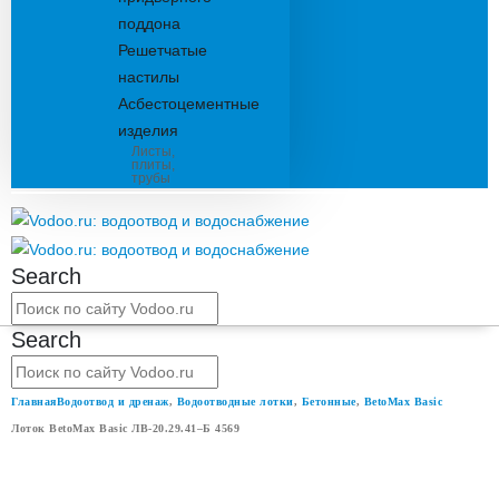
поддона
Решетчатые
настилы
Асбестоцементные
изделия
Листы,
плиты,
трубы
Search
Search
Главная
Водоотвод и дренаж
,
Водоотводные лотки
,
Бетонные
,
BetoMax Basic
Лоток BetoMax Basic ЛВ-20.29.41–Б 4569
ЛОТОК BETOMAX BASIC