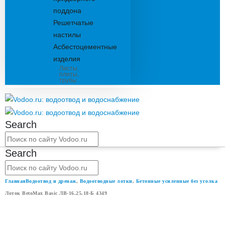
поддона
Решетчатые
настилы
Асбестоцементные
изделия
Листы,
плиты,
трубы
Search
Search
Главная
Водоотвод и дренаж
,
Водоотводные лотки
,
Бетонные усиленные без уголка
Лоток BetoMax Basic ЛВ-16.25.18-Б 4349
ЛОТОК BETOMAX BASIC