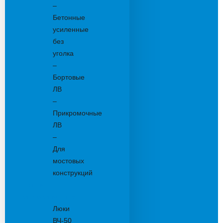
–
Бетонные
усиленные
без
уголка
–
Бортовые
ЛВ
–
Прикромочные
ЛВ
–
Для
мостовых
конструкций
Люки
канализационные
Люки
ВЧ-50