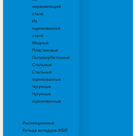
нержавеющей
стали
Из
оцинкованной
стали
Медные
Пластиковые
Полимербетонные
Стальные
Стальные
оцинкованные
Чугунные
Чугунные
оцинкованные
Дождеприемники
Колодцы
Инспекционные
Кольца колодцев ЖБИ