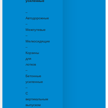
усиленные
Бетонные:
–
Автодорожные
–
Межпутевые
–
Мелкосидящие
–
Корзины
для
лотков
–
Бетонные
усиленные
–
С
вертикальным
выпуском