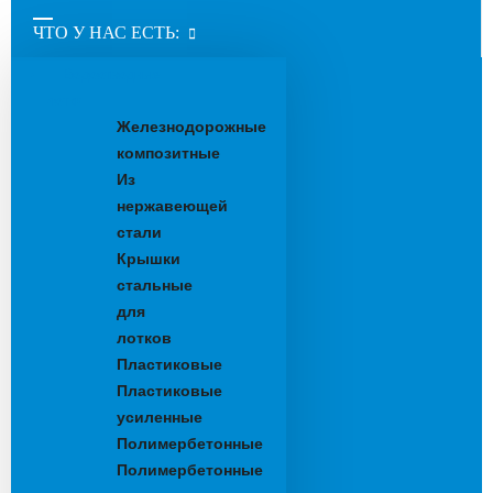
ЧТО У НАС ЕСТЬ:
Водоотводные
лотки
Железнодорожные
композитные
Из
нержавеющей
стали
Крышки
стальные
для
лотков
Пластиковые
Пластиковые
усиленные
Полимербетонные
Полимербетонные