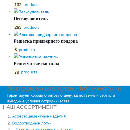
132
products
Пескоуловитель
263
products
Решетка придверного поддона
3
products
Решетчатые настилы
79
products
Мы ждём Ваших заявок: info@vodoo.ru
Гарантируем хорошую оптовую цену, качественный сервис и
выгодные условия сотрудничества
НАШ АССОРТИМЕНТ
Асбестоцементные изделия
Водоотводные лотки