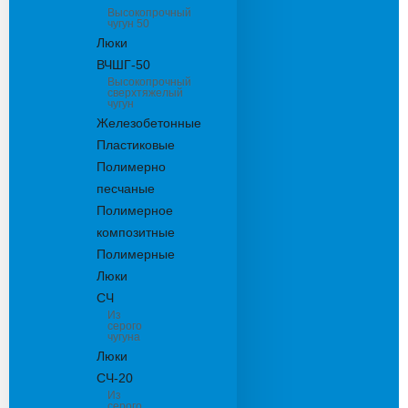
Высокопрочный
чугун 50
Люки
ВЧШГ-50
Высокопрочный
сверхтяжелый
чугун
Железобетонные
Пластиковые
Полимерно
песчаные
Полимерное
композитные
Полимерные
Люки
СЧ
Из
серого
чугуна
Люки
СЧ-20
Из
серого