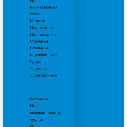
Из
нержавеющей
стали
Медные
Пластиковые
Полиамидные
Стальные
Стальные
оцинкованные
Чугунные
Чугунные
оцинкованные
Решетки
дождеприемника
Бетонные
Из
высокопрочного
чугуна
Из