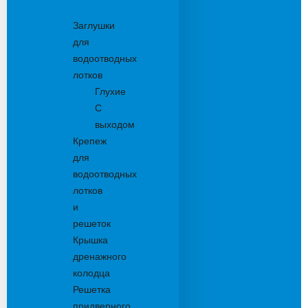
Комплектующие
Заглушки
для
водоотводных
лотков
Глухие
С
выходом
Крепеж
для
водоотводных
лотков
и
решеток
Крышка
дренажного
колодца
Решетка
придверного