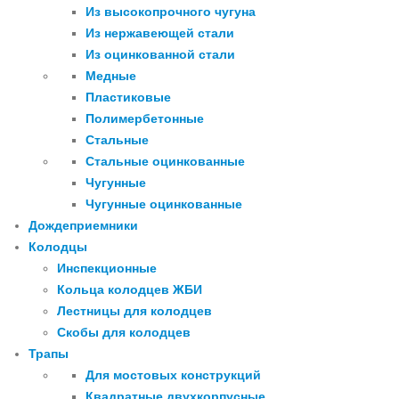
Из высокопрочного чугуна
Из нержавеющей стали
Из оцинкованной стали
Медные
Пластиковые
Полимербетонные
Стальные
Стальные оцинкованные
Чугунные
Чугунные оцинкованные
Дождеприемники
Колодцы
Инспекционные
Кольца колодцев ЖБИ
Лестницы для колодцев
Скобы для колодцев
Трапы
Для мостовых конструкций
Квадратные двухкорпусные