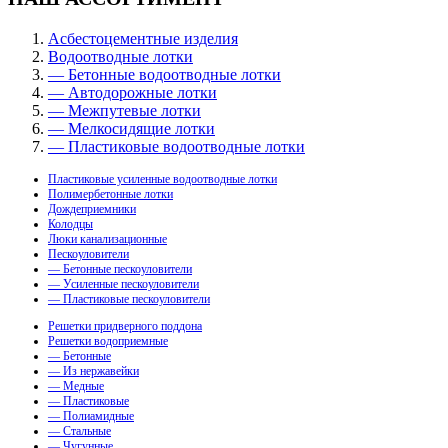
Асбестоцементные изделия
Водоотводные лотки
— Бетонные водоотводные лотки
— Автодорожные лотки
— Межпутевые лотки
— Мелкосидящие лотки
— Пластиковые водоотводные лотки
Пластиковые усиленные водоотводные лотки
Полимербетонные лотки
Дождеприемники
Колодцы
Люки канализационные
Пескоуловители
— Бетонные пескоуловители
— Усиленные пескоуловители
— Пластиковые пескоуловители
Решетки придверного поддона
Решетки водоприемные
— Бетонные
— Из нержавейки
— Медные
— Пластиковые
— Полиамидные
— Стальные
— Чугунные