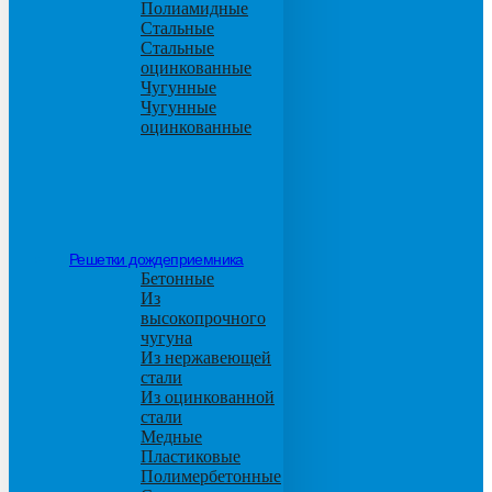
Полиамидные
Стальные
Стальные
оцинкованные
Чугунные
Чугунные
оцинкованные
Решетки дождеприемника
Бетонные
Из
высокопрочного
чугуна
Из нержавеющей
стали
Из оцинкованной
стали
Медные
Пластиковые
Полимербетонные