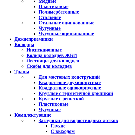
Медные
Пластиковые
Полимербетонные
Стальные
Стальные оцинкованные
Чугунные
Чугунные оцинкованные
Дождеприемники
Колодцы
Инспекционные
Кольца колодцев ЖБИ
Лестницы для колодцев
Скобы для колодцев
Трапы
Для мостовых конструкций
Квадратные двухкорпусные
Квадратные однокорпусные
Круглые с герметичной крышкой
Круглые с решеткой
Пластиковые
Чугунные
Комплектующие
Заглушки для водоотводных лотков
Глухие
С выходом