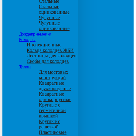
Стальные
Стальные
оцинкованные
Чугунные
Чугунные
оцинкованные
Дождеприемники
Колодцы
Инспекционные
Кольца колодцев ЖБИ
Лестницы для колодцев
Скобы для колодцев
Трапы
Для мостовых
конструкций
Квадратные
двухкорпусные
Квадратные
однокорпусные
Круглые с
герметичной
крышкой
Круглые с
решеткой
Пластиковые