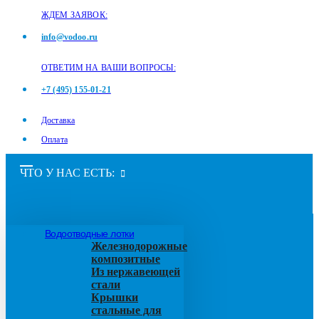
ЖДЕМ ЗАЯВОК:
info@vodoo.ru
ОТВЕТИМ НА ВАШИ ВОПРОСЫ:
+7 (495) 155-01-21
Доставка
Оплата
ЧТО У НАС ЕСТЬ:
Водоотводные лотки
Железнодорожные
композитные
Из нержавеющей
стали
Крышки
стальные для