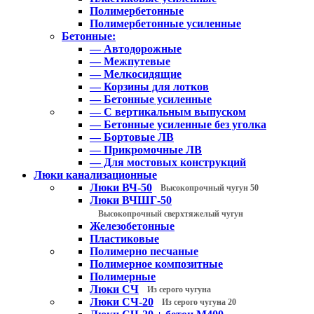
Полимербетонные
Полимербетонные усиленные
Бетонные:
— Автодорожные
— Межпутевые
— Мелкосидящие
— Корзины для лотков
— Бетонные усиленные
— С вертикальным выпуском
— Бетонные усиленные без уголка
— Бортовые ЛВ
— Прикромочные ЛВ
— Для мостовых конструкций
Люки канализационные
Люки ВЧ-50
Высокопрочный чугун 50
Люки ВЧШГ-50
Высокопрочный сверхтяжелый чугун
Железобетонные
Пластиковые
Полимерно песчаные
Полимерное композитные
Полимерные
Люки СЧ
Из серого чугуна
Люки СЧ-20
Из серого чугуна 20