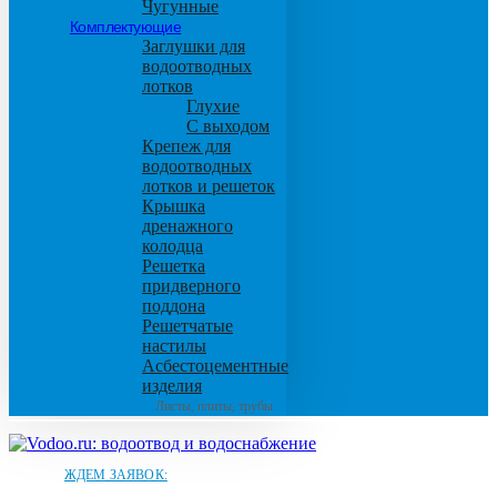
Чугунные
Комплектующие
Заглушки для
водоотводных
лотков
Глухие
С выходом
Крепеж для
водоотводных
лотков и решеток
Крышка
дренажного
колодца
Решетка
придверного
поддона
Решетчатые
настилы
Асбестоцементные
изделия
Листы, плиты, трубы
ЖДЕМ ЗАЯВОК: