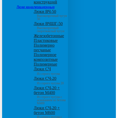
конструкций
Люки канализационные
Люки ВЧ-50
Высокопрочный чугун
50
Люки ВЧШГ-50
Высокопрочный
сверхтяжелый чугун
Железобетонные
Пластиковые
Полимерно
песчаные
Полимерное
композитные
Полимерные
Люки СЧ
Из серого чугуна
Люки СЧ-20
Из серого чугуна 20
Люки СЧ-20 +
бетон М400
Из серого чугуна с
основанием из бетона
М400
Люки СЧ-20 +
бетон М600
Из серого чугуна с