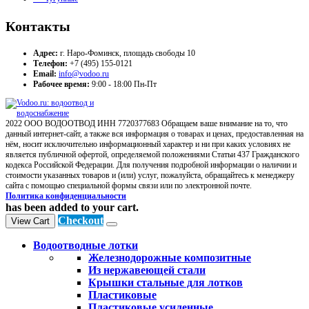
Контакты
Адрес:
г. Наро-Фоминск, площадь свободы 10
Телефон:
+7 (495) 155-0121
Email:
info@vodoo.ru
Рабочее время:
9:00 - 18:00 Пн-Пт
2022 ООО ВОДООТВОД ИНН 7720377683 Обращаем ваше внимание на то, что
данный интернет-сайт, а также вся информация о товарах и ценах, предоставленная на
нём, носит исключительно информационный характер и ни при каких условиях не
является публичной офертой, определяемой положениями Статьи 437 Гражданского
кодекса Российской Федерации. Для получения подробной информации о наличии и
стоимости указанных товаров и (или) услуг, пожалуйста, обращайтесь к менеджеру
сайта с помощью специальной формы связи или по электронной почте.
Политика конфиденциальности
has been added to your cart.
Checkout
View Cart
Водоотводные лотки
Железнодорожные композитные
Из нержавеющей стали
Крышки стальные для лотков
Пластиковые
Пластиковые усиленные