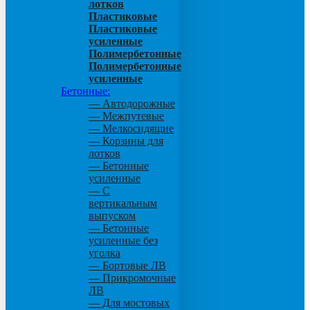
лотков
Пластиковые
Пластиковые
усиленные
Полимербетонные
Полимербетонные
усиленные
Бетонные:
— Автодорожные
— Межпутевые
— Мелкосидящие
— Корзины для
лотков
— Бетонные
усиленные
— С
вертикальным
выпуском
— Бетонные
усиленные без
уголка
— Бортовые ЛВ
— Прикромочные
ЛВ
— Для мостовых